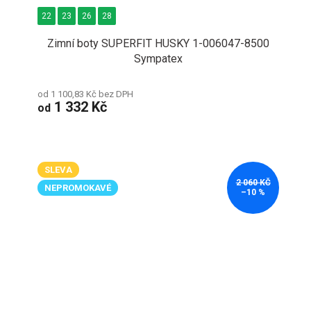
22
23
26
28
Zimní boty SUPERFIT HUSKY 1-006047-8500
Sympatex
od 1 100,83 Kč bez DPH
1 332 Kč
od
SLEVA
2 060 KČ
NEPROMOKAVÉ
–10 %