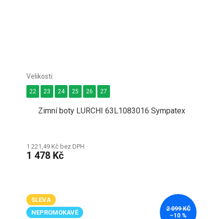
22
23
24
25
26
27
Zimní boty LURCHI 63L1083016 Sympatex
1 221,49 Kč bez DPH
1 478 Kč
SLEVA
2 099 KČ
NEPROMOKAVÉ
–10 %