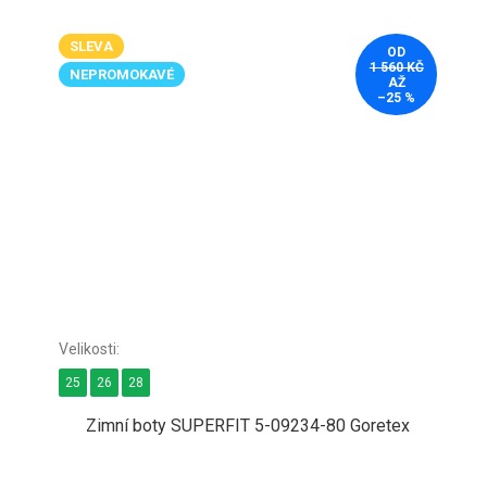
SLEVA
OD
1 560 KČ
NEPROMOKAVÉ
AŽ
–25 %
25
26
28
Zimní boty SUPERFIT 5-09234-80 Goretex