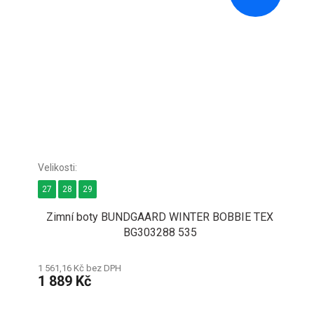
27
28
29
Zimní boty BUNDGAARD WINTER BOBBIE TEX
BG303288 535
1 561,16 Kč bez DPH
1 889 Kč