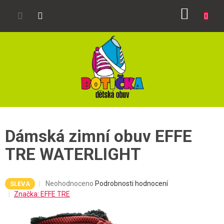
Přejít
NÁKUP
na
obsah
KOŠÍK
Dámská zimní obuv EFFE
TRE WATERLIGHT
Průměrné
Neohodnoceno
Podrobnosti hodnocení
SLEVA
hodnocení
Značka:
EFFE TRE
produktu
je
0,0