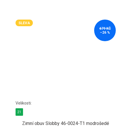
SLEVA
679 KČ
–26 %
21
Zimní obuv Slobby 46-0024-T1 modrošedé