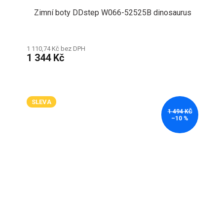
Zimní boty DDstep W066-52525B dinosaurus
1 110,74 Kč bez DPH
1 344 Kč
SLEVA
1 494 KČ
–10 %