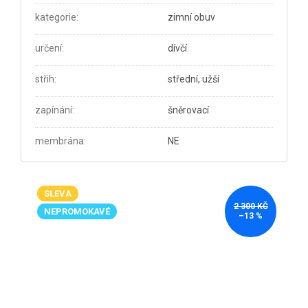
kategorie
:
zimní obuv
určení
:
dívčí
střih
:
střední, užší
zapínání
:
šněrovací
membrána
:
NE
SLEVA
2 300 KČ
NEPROMOKAVÉ
–13 %