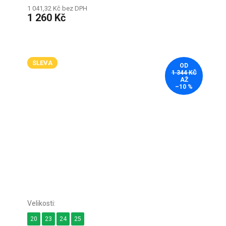
1 041,32 Kč bez DPH
1 260 Kč
SLEVA
OD
1 344 KČ
AŽ
–10 %
20
23
24
25