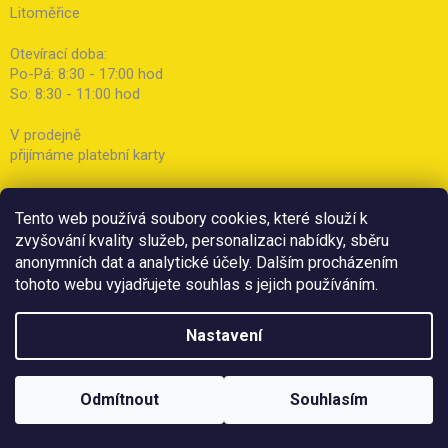
Litoměřice
Otevírací doba:
Po-Pá: 8:30 - 17:00 hod
So: 8:30 - 11:00 hod
V prodejně
přijímáme platební karty
Tento web používá soubory cookies, které slouží k
zvyšování kvality služeb, personalizaci nabídky, sběru
anonymních dat a analytické účely. Dalším procházením
tohoto webu vyjadřujete souhlas s jejich používáním.
Nastavení
Odmítnout
Souhlasím
Copyright 2026
Botička
. Všechna práva vyhrazena.