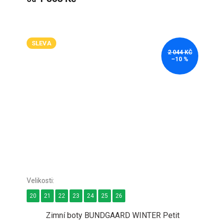
SLEVA
2 044 KČ
–10 %
20
21
22
23
24
25
26
Zimní boty BUNDGAARD WINTER Petit