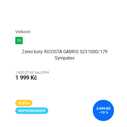
35
Zimní boty RICOSTA GABRIS 5231000/179
Sympatex
1 652,07 Kč bez DPH
1 999 Kč
SLEVA
2 099 KČ
NEPROMOKAVÉ
–10 %