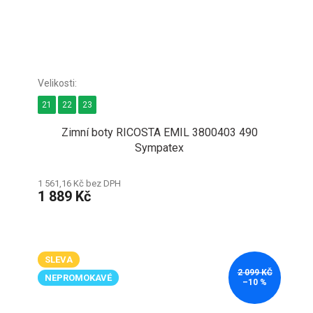
21
22
23
Zimní boty RICOSTA EMIL 3800403 490
Sympatex
1 561,16 Kč bez DPH
1 889 Kč
SLEVA
2 099 KČ
NEPROMOKAVÉ
–10 %