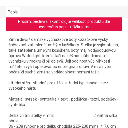
Popis
Prosím, pečlivě si zkontrolujte velikosti produktu dle
uvedeného popisu. Děkujeme
Zimní dívčí / dámské vycházkové boty kozačkové výšky,
šněrovací, zateplené umělým kožíškem. Stélka je vyjímatelná,
také zateplená umělým kožíškem. boty mají voděodpudivou
úpravu Waterlight, která
stačí na běžnou půhodinovou
vycházku v mokru či při oblevě.
Její odolnost vůči vlhkosti
můžete zvýšit opakovanou impregnací obuvi. V mrazivém
počasí či suché zimě se voděodolnost nemusí řešit.
střední střih - vhodné pro užší a střední typ chodidel bez
vysokého nártu
Materiál: svršek - syntetika + textil, podšívka - textil, podešev -
syntetika
Délka vnitřní stélky v mm: / vnitřní šířka
obuvi
36 - 238 (vhodné pro délku chodidla 225-230 mm) / 7,6 cm