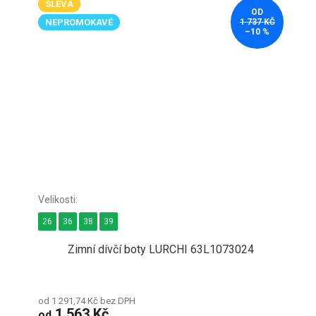
SLEVA
OD
NEPROMOKAVÉ
1 737 KČ
–10 %
26
36
38
39
Zimní dívčí boty LURCHI 63L1073024
od 1 291,74 Kč bez DPH
1 563 Kč
od