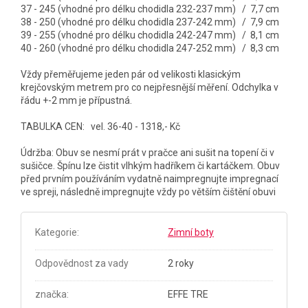
37 - 245 (vhodné pro délku chodidla 232-237 mm) / 7,7 cm
38 - 250 (vhodné pro délku chodidla 237-242 mm) / 7,9 cm
39 - 255 (vhodné pro délku chodidla 242-247 mm) / 8,1 cm
40 - 260 (vhodné pro délku chodidla 247-252 mm) / 8,3 cm
Vždy přeměřujeme jeden pár od velikosti klasickým
krejčovským metrem pro co nejpřesnější měření. Odchylka v
řádu +-2 mm je přípustná.
TABULKA CEN: vel. 36-40 - 1318,- Kč
Údržba: Obuv se nesmí prát v pračce ani sušit na topení či v
sušičce. Špínu lze čistit vlhkým hadříkem či kartáčkem. Obuv
před prvním používáním vydatně naimpregnujte impregnací
ve spreji, následně impregnujte vždy po větším čištění obuvi
Kategorie
:
Zimní boty
Odpovědnost za vady
2 roky
značka
:
EFFE TRE