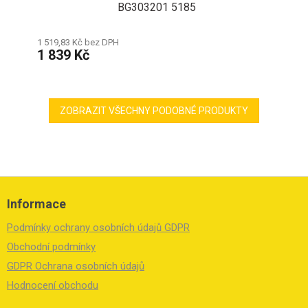
BG303201 5185
1 519,83 Kč bez DPH
1 839 Kč
ZOBRAZIT VŠECHNY PODOBNÉ PRODUKTY
Z
á
Informace
p
a
Podmínky ochrany osobních údajů GDPR
t
í
Obchodní podmínky
GDPR Ochrana osobních údajů
Hodnocení obchodu