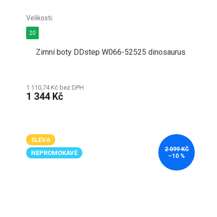
20
Zimní boty DDstep W066-52525 dinosaurus
1 110,74 Kč bez DPH
1 344 Kč
SLEVA
2 099 KČ
NEPROMOKAVÉ
–10 %