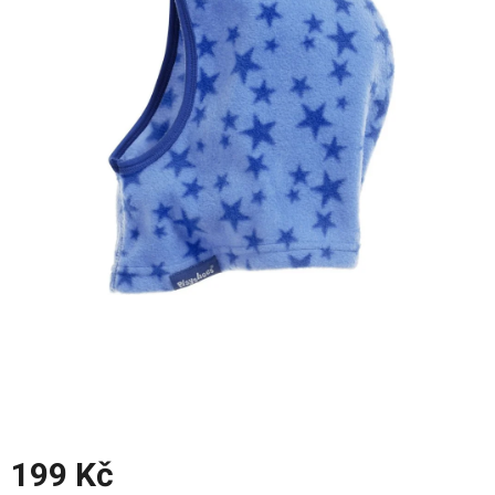
z
5
hvězdiček.
199 Kč