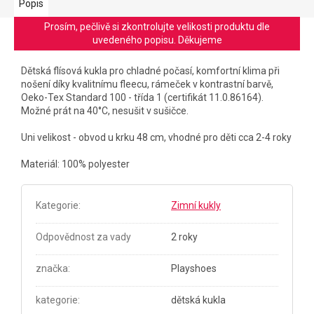
Popis
Prosím, pečlivě si zkontrolujte velikosti produktu dle
uvedeného popisu. Děkujeme
Dětská flísová kukla pro chladné počasí, komfortní klima při
nošení díky kvalitnímu fleecu, rámeček v kontrastní barvě,
Oeko-Tex Standard 100 - třída 1 (certifikát 11.0.86164).
Možné prát na 40°C, nesušit v sušičce.
Uni velikost - obvod u krku 48 cm, vhodné pro děti cca 2-4 roky
Materiál: 100% polyester
Kategorie
:
Zimní kukly
Odpovědnost za vady
2 roky
značka
:
Playshoes
kategorie
:
dětská kukla