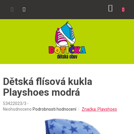
Přejít
NÁKUP
na
obsah
KOŠÍK
Dětská flísová kukla
Playshoes modrá
53422023/3 -
Průměrné
Neohodnoceno
Podrobnosti hodnocení
Značka:
Playshoes
hodnocení
produktu
je
0,0