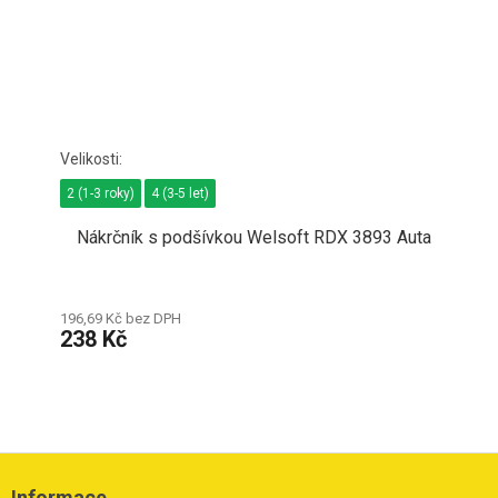
2 (1-3 roky)
4 (3-5 let)
Nákrčník s podšívkou Welsoft RDX 3893 Auta
196,69 Kč bez DPH
238 Kč
Z
á
Informace