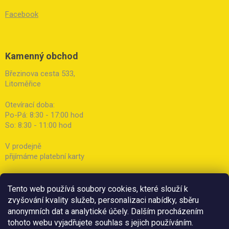
Facebook
Kamenný obchod
Březinova cesta 533,
Litoměřice
Otevírací doba:
Po-Pá: 8:30 - 17:00 hod
So: 8:30 - 11:00 hod
V prodejně
přijímáme platební karty
Tento web používá soubory cookies, které slouží k
zvyšování kvality služeb, personalizaci nabídky, sběru
anonymních dat a analytické účely. Dalším procházením
tohoto webu vyjadřujete souhlas s jejich používáním.