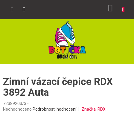
Přejít
NÁKUP
na
obsah
KOŠÍK
Zimní vázací čepice RDX
3892 Auta
72389203/3 -
Průměrné
Neohodnoceno
Podrobnosti hodnocení
Značka:
RDX
hodnocení
produktu
je
0,0