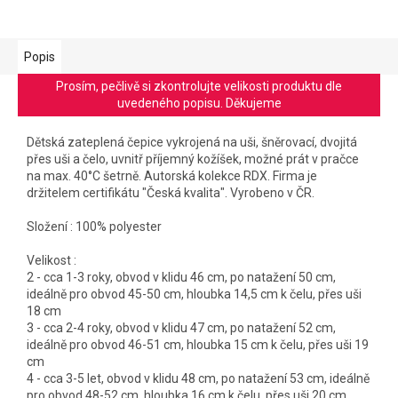
Popis
Prosím, pečlivě si zkontrolujte velikosti produktu dle
uvedeného popisu. Děkujeme
Dětská zateplená čepice vykrojená na uši, šněrovací, dvojitá
přes uši a čelo, uvnitř příjemný kožíšek, možné prát v pračce
na max. 40°C šetrně. Autorská kolekce RDX. Firma je
držitelem certifikátu "Česká kvalita". Vyrobeno v ČR.
Složení : 100% polyester
Velikost :
2 - cca 1-3 roky, obvod v klidu 46 cm, po natažení 50 cm,
ideálně pro obvod 45-50 cm, hloubka 14,5 cm k čelu, přes uši
18 cm
3 - cca 2-4 roky, obvod v klidu 47 cm, po natažení 52 cm,
ideálně pro obvod 46-51 cm, hloubka 15 cm k čelu, přes uši 19
cm
4 - cca 3-5 let, obvod v klidu 48 cm, po natažení 53 cm, ideálně
pro obvod 48-52 cm, hloubka 16 cm k čelu, přes uši 20 cm