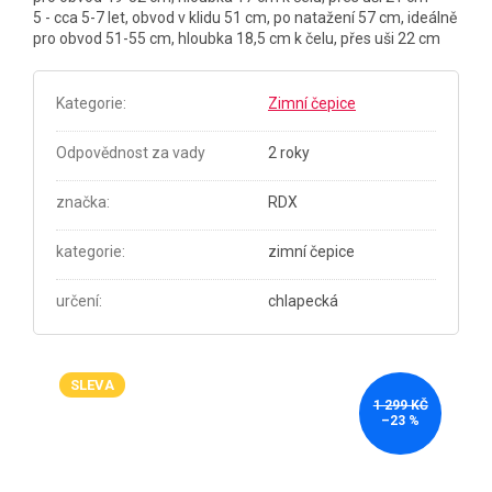
5 - cca 5-7 let, obvod v klidu 51 cm, po natažení 57 cm, ideálně
pro obvod 51-55 cm, hloubka 18,5 cm k čelu, přes uši 22 cm
Kategorie
:
Zimní čepice
Odpovědnost za vady
2 roky
značka
:
RDX
kategorie
:
zimní čepice
určení
:
chlapecká
SLEVA
1 299 KČ
–23 %