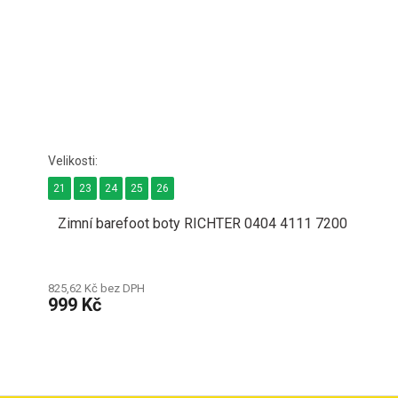
21
23
24
25
26
Zimní barefoot boty RICHTER 0404 4111 7200
825,62 Kč bez DPH
999 Kč