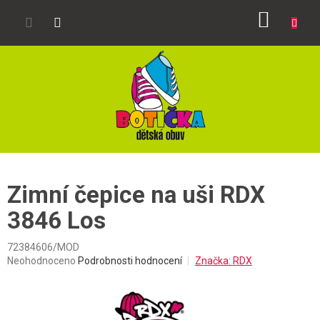
Přejít
NÁKUP
na
obsah
KOŠÍK
Zimní čepice na uši RDX
3846 Los
72384606/MOD
Průměrné
Neohodnoceno
Podrobnosti hodnocení
Značka:
RDX
hodnocení
produktu
je
0,0