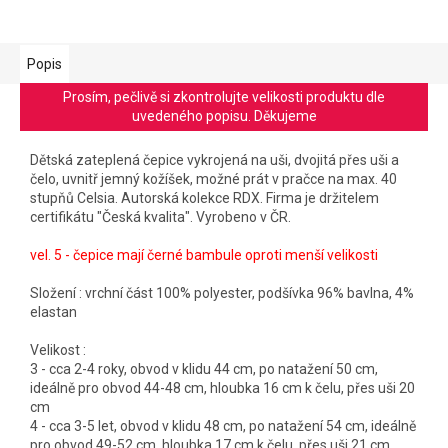
Popis
Prosím, pečlivě si zkontrolujte velikosti produktu dle
uvedeného popisu. Děkujeme
Dětská zateplená čepice vykrojená na uši, dvojitá přes uši a
čelo, uvnitř jemný kožíšek, možné prát v pračce na max. 40
stupňů Celsia. Autorská kolekce RDX. Firma je držitelem
certifikátu "Česká kvalita". Vyrobeno v ČR.
vel. 5 - čepice mají černé bambule oproti menší velikosti
Složení : vrchní část 100% polyester, podšívka 96% bavlna, 4%
elastan
Velikost :
3 - cca 2-4 roky, obvod v klidu 44 cm, po natažení 50 cm,
ideálně pro obvod 44-48 cm, hloubka 16 cm k čelu, přes uši 20
cm
4 - cca 3-5 let, obvod v klidu 48 cm, po natažení 54 cm, ideálně
pro obvod 49-52 cm, hloubka 17 cm k čelu, přes uši 21 cm