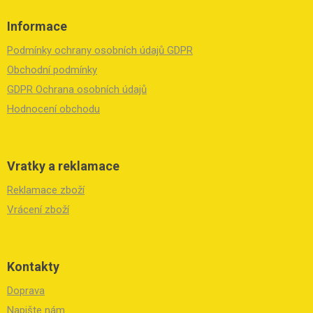
Z
á
Informace
p
a
Podmínky ochrany osobních údajů GDPR
t
í
Obchodní podmínky
GDPR Ochrana osobních údajů
Hodnocení obchodu
Vratky a reklamace
Reklamace zboží
Vrácení zboží
Kontakty
Doprava
Napište nám