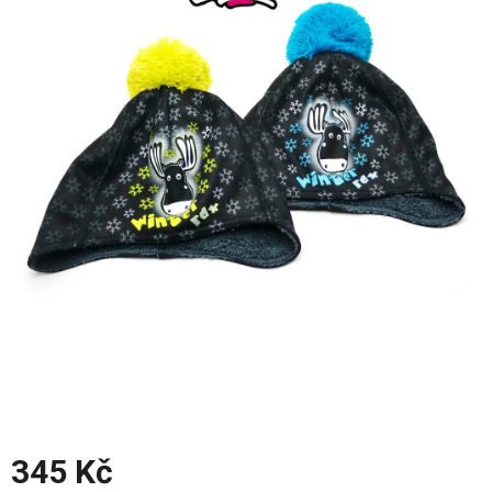
z
5
hvězdiček.
345 Kč