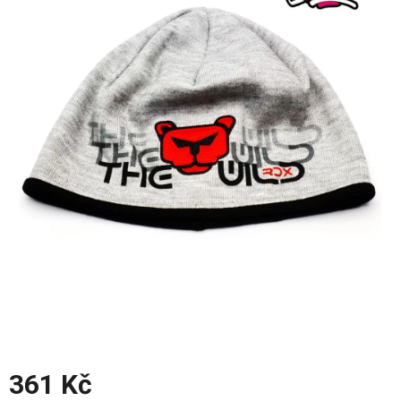
z
5
hvězdiček.
361 Kč