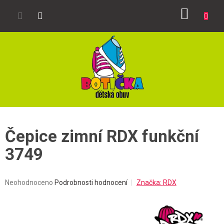
Přejít
NÁKUP
na
obsah
KOŠÍK
Čepice zimní RDX funkční
3749
Průměrné
Neohodnoceno
Podrobnosti hodnocení
Značka:
RDX
hodnocení
produktu
je
0,0