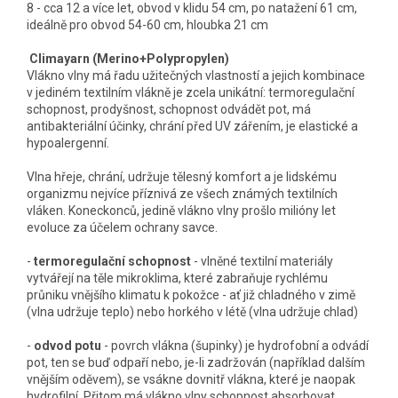
8 - cca 12 a více let, obvod v klidu 54 cm, po natažení 61 cm,
ideálně pro obvod 54-60 cm, hloubka 21 cm
Climayarn (Merino+Polypropylen)
Vlákno vlny má řadu užitečných vlastností a jejich kombinace
v jediném textilním vlákně je zcela unikátní: termoregulační
schopnost, prodyšnost, schopnost odvádět pot, má
antibakteriální účinky, chrání před UV zářením, je elastické a
hypoalergenní.
Vlna hřeje, chrání, udržuje tělesný komfort a je lidskému
organizmu nejvíce příznivá ze všech známých textilních
vláken. Koneckonců, jedině vlákno vlny prošlo milióny let
evoluce za účelem ochrany savce.
-
termoregulační schopnost
- vlněné textilní materiály
vytvářejí na těle mikroklima, které zabraňuje rychlému
průniku vnějšího klimatu k pokožce - ať již chladného v zimě
(vlna udržuje teplo) nebo horkého v létě (vlna udržuje chlad)
-
odvod potu
- povrch vlákna (šupinky) je hydrofobní a odvádí
pot, ten se buď odpaří nebo, je-li zadržován (například dalším
vnějším oděvem), se vsákne dovnitř vlákna, které je naopak
hydrofilní. Přitom má vlákno vlny schopnost absorbovat