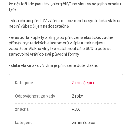
že někteří lidé jsou tzv. „alergičtí\"" na vlnu co se jejího omaku
týče.
- vlna chrání před UV zářením - což mnohá syntetická vlákna
nečiní vůbec či jen nedostatečně,
-
elasticita
- úplety z vlny jsou přirozeně elastické, žádné
příměsi syntetických elastomerů v úpletu tak nejsou
zapotřebí. Vlákno vlny lze natáhnout až o 30% a poté se
samovolně vrátí do své původní formy
-
duté vlákno
- ovčí vlna je přirozené duté vlákno
Kategorie
:
Zimní čepice
Odpovědnost za vady
2 roky
značka
:
RDX
kategorie
:
zimní čepice