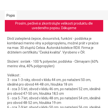
Popis
Prosím, pečlivě si zkontrolujte velikosti produktu dle
uvedeného popisu. Děkujeme
Dívčí zateplená čepice, dvouvrstvá, funkční - podšívka je
kombinací merino vlny a polypropylenu, možné prát v pračce
na max. 30 stupňů Celsia. Autorská kolekce RDX. Firma je
držitelem certifikátu "Česká kvalita". Vyrobeno v ČR.
Složení : svršek - 100 % polyester, podšívka - Climayarn (60%
merino vlna, 40% polypropylen)
Velikost :
3 - cca 1-3 roky, obvod v klidu 44 cm, po natažení 50 cm,
ideálně pro obvod 44-48 cm, hloubka 18 cm
4 - cca 3-5 let, obvod v klidu 46 cm, po natažení 52 cm, ideálně
pro obvod 47-50 cm, hloubka 18,5 cm
5 - cca 5-7 let, obvod v klidu 48 cm, po natažení 54 cm, ideálně
pro obvod 48-52 cm, hloubka 19 cm
6 - cca 7-9 let, obvod v klidu 50 cm, po natažení 56 cm, ideálně