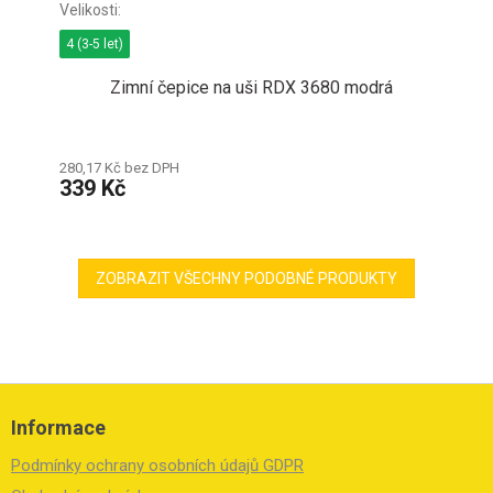
4 (3-5 let)
Zimní čepice na uši RDX 3680 modrá
280,17 Kč bez DPH
339 Kč
ZOBRAZIT VŠECHNY PODOBNÉ PRODUKTY
Z
á
Informace
p
a
Podmínky ochrany osobních údajů GDPR
t