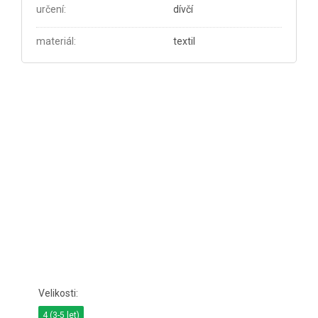
určení
:
dívčí
materiál
:
textil
4 (3-5 let)