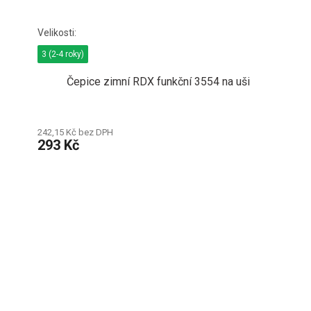
3 (2-4 roky)
Čepice zimní RDX funkční 3554 na uši
242,15 Kč bez DPH
293 Kč