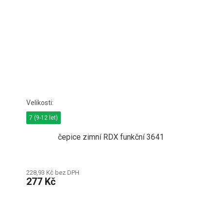
7 (9-12 let)
čepice zimní RDX funkční 3641
228,93 Kč bez DPH
277 Kč