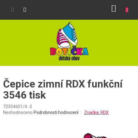
Přejít
NÁKUP
na
obsah
KOŠÍK
Čepice zimní RDX funkční
3546 tisk
72354601/4 -2
Průměrné
Neohodnoceno
Podrobnosti hodnocení
Značka:
RDX
hodnocení
produktu
je
0,0