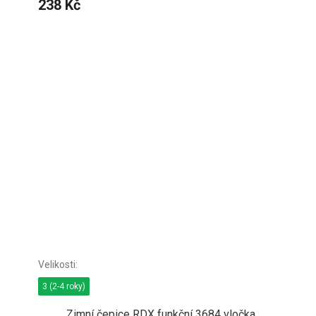
238 Kč
3 (2-4 roky)
Zimní čepice RDX funkční 3684 vločka