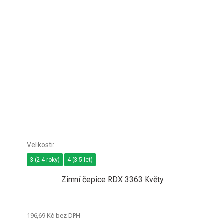
3 (2-4 roky)
4 (3-5 let)
Zimní čepice RDX 3363 Květy
196,69 Kč bez DPH