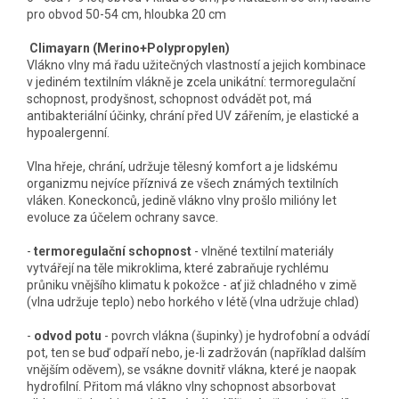
pro obvod 50-54 cm, hloubka 20 cm
Climayarn (Merino+Polypropylen)
Vlákno vlny má řadu užitečných vlastností a jejich kombinace
v jediném textilním vlákně je zcela unikátní: termoregulační
schopnost, prodyšnost, schopnost odvádět pot, má
antibakteriální účinky, chrání před UV zářením, je elastické a
hypoalergenní.
Vlna hřeje, chrání, udržuje tělesný komfort a je lidskému
organizmu nejvíce příznivá ze všech známých textilních
vláken. Koneckonců, jedině vlákno vlny prošlo milióny let
evoluce za účelem ochrany savce.
-
termoregulační schopnost
- vlněné textilní materiály
vytvářejí na těle mikroklima, které zabraňuje rychlému
průniku vnějšího klimatu k pokožce - ať již chladného v zimě
(vlna udržuje teplo) nebo horkého v létě (vlna udržuje chlad)
-
odvod potu
- povrch vlákna (šupinky) je hydrofobní a odvádí
pot, ten se buď odpaří nebo, je-li zadržován (například dalším
vnějším oděvem), se vsákne dovnitř vlákna, které je naopak
hydrofilní. Přitom má vlákno vlny schopnost absorbovat