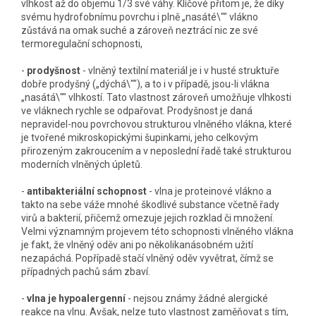
vlhkost až do objemu 1/3 své váhy. Klíčové přitom je, že díky
svému hydrofobnímu povrchu i plně „nasáté\"" vlákno
zůstává na omak suché a zároveň neztrácí nic ze své
termoregulační schopnosti,
-
prodyšnost
- vlněný textilní materiál je i v husté struktuře
dobře prodyšný („dýchá\""), a to i v případě, jsou-li vlákna
„nasátá\"" vlhkostí. Tato vlastnost zároveň umožňuje vlhkosti
ve vláknech rychle se odpařovat. Prodyšnost je daná
nepravidel-nou povrchovou strukturou vlněného vlákna, které
je tvořené mikroskopickými šupinkami, jeho celkovým
přirozeným zakroucením a v neposlední řadě také strukturou
moderních vlněných úpletů.
-
antibakteriální schopnost
- vlna je proteinové vlákno a
takto na sebe váže mnohé škodlivé substance včetně řady
virů a bakterií, přičemž omezuje jejich rozklad či množení.
Velmi významným projevem této schopnosti vlněného vlákna
je fakt, že vlněný oděv ani po několikanásobném užití
nezapáchá. Popřípadě stačí vlněný oděv vyvětrat, čímž se
případných pachů sám zbaví.
-
vlna je hypoalergenní
- nejsou známy žádné alergické
reakce na vlnu. Avšak, nelze tuto vlastnost zaměňovat s tím,