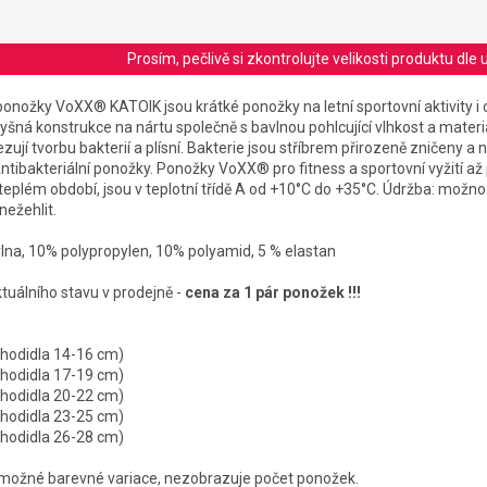
Prosím, pečlivě si zkontrolujte velikosti produktu d
ponožky VoXX® KATOIK jsou krátké ponožky na letní sportovní aktivity i 
dyšná konstrukce na nártu společně s bavlnou pohlcující vlhkost a mater
ezují tvorbu bakterií a plísní. Bakterie jsou stříbrem přirozeně zničeny a
ntibakteriální ponožky. Ponožky VoXX® pro fitness a sportovní vyžití až 
teplém období, jsou v teplotní třídě A od +10°C do +35°C. Údržba: možno
 nežehlit.
vlna, 10% polypropylen, 10% polyamid, 5 % elastan
ktuálního stavu v prodejně -
cena za 1 pár ponožek !!!
 chodidla 14-16 cm)
 chodidla 17-19 cm)
 chodidla 20-22 cm)
 chodidla 23-25 cm)
 chodidla 26-28 cm)
možné barevné variace, nezobrazuje počet ponožek.