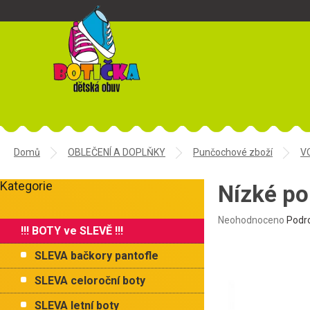
Přejít
na
obsah
Domů
OBLEČENÍ A DOPLŇKY
Punčochové zboží
V
P
Kategorie
o
Nízké p
Přeskočit
s
kategorie
t
Průměrné
Neohodnoceno
Podr
!!! BOTY ve SLEVĚ !!!
r
hodnocení
produktu
a
SLEVA bačkory pantofle
je
n
0,0
n
SLEVA celoroční boty
z
í
5
SLEVA letní boty