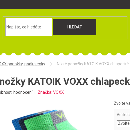
HLEDAT
OXX ponožky, podkolenky
Nízké ponožky KATOIK VOXX chlapecké
onožky KATOIK VOXX chlapec
obnosti hodnocení
Značka:
VOXX
Zvolte v
Velikos