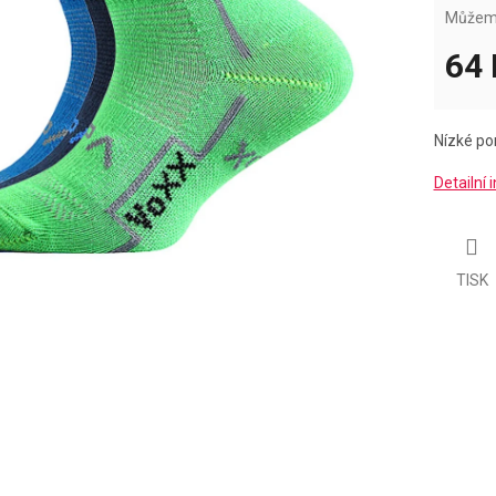
Můžeme
64 
Měrná
cena:
Nízké p
Detailní
TISK