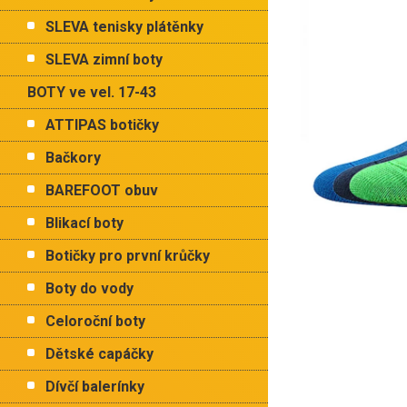
p
hvězdiček.
a
SLEVA tenisky plátěnky
n
e
SLEVA zimní boty
l
BOTY ve vel. 17-43
ATTIPAS botičky
Bačkory
BAREFOOT obuv
Blikací boty
Botičky pro první krůčky
Boty do vody
Celoroční boty
Dětské capáčky
Dívčí balerínky