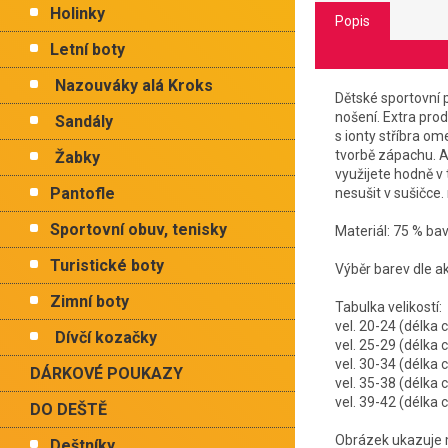
Holinky
Popis
Letní boty
Nazouváky alá Kroks
Dětské sportovní 
nošení. Extra pro
Sandály
s ionty stříbra om
tvorbě zápachu. A
Žabky
využijete hodně v 
Pantofle
nesušit v sušičce.
Sportovní obuv, tenisky
Materiál: 75 % ba
Turistické boty
Výběr barev dle a
Zimní boty
Tabulka velikostí:
vel. 20-24 (délka
Dívčí kozačky
vel. 25-29 (délka
vel. 30-34 (délka
DÁRKOVÉ POUKAZY
vel. 35-38 (délka
vel. 39-42 (délka
DO DEŠTĚ
Obrázek ukazuje 
Deštníky