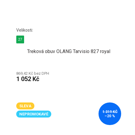
27
Treková obuv OLANG Tarvisio 827 royal
869,42 Kč bez DPH
1 052 Kč
SLEVA
1 319 KČ
NEPROMOKAVÉ
–20 %