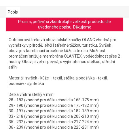
Popis
Prosím, pečlivě si zkontrolujte velikosti produktu dle
uvedeného popisu. Děkujeme
Outdoorová treková obuv italské značky OLANG vhodná pro
vycházky v přírodě, lehčí i středně těžkou turistiku. Svršek
obuvi je v kombinací broušené kůže a textilu. Možnost
promáčení snižuje membrána OLANTEX, voděodolnost přes 2
hodiny. Obuv je velmi pevná, s vyjímatelnou stélkou, střední
střih
Materiál: svršek - kůže + textil, stélka a podšívka - textil,
podešev - syntetika
Délka vnitřní stélky v mm:
28 - 183 (vhodné pro délku chodidla 168-175 mm)
29 - 190 (vhodné pro délku chodidla 175-182 mm)
30 - 197 (vhodné pro délku chodidla 182-189 mm)
33 - 218 (vhodné pro délku chodidla 203-210 mm)
35 - 232 (vhodné pro délku chodidla 217-224 mm)
36 - 239 (vhodné pro délku chodidla 225-231 mm)