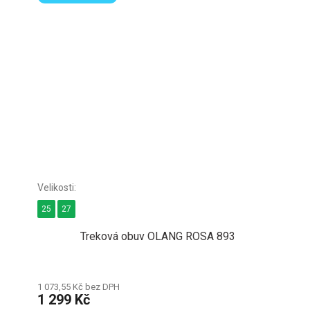
25
27
Treková obuv OLANG ROSA 893
1 073,55 Kč bez DPH
1 299 Kč