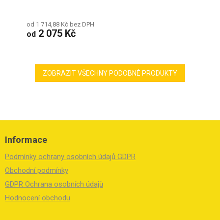
od 1 714,88 Kč bez DPH
2 075 Kč
od
ZOBRAZIT VŠECHNY PODOBNÉ PRODUKTY
Z
á
Informace
p
a
Podmínky ochrany osobních údajů GDPR
t
í
Obchodní podmínky
GDPR Ochrana osobních údajů
Hodnocení obchodu