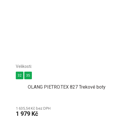
32
35
OLANG PIETRO.TEX 827 Trekové boty
1 635,54 Kč bez DPH
1 979 Kč