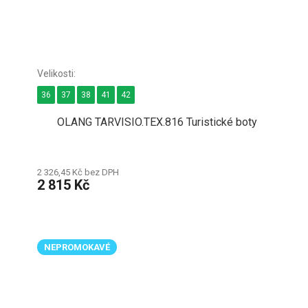
36
37
38
41
42
OLANG TARVISIO.TEX.816 Turistické boty
2 326,45 Kč bez DPH
2 815 Kč
NEPROMOKAVÉ