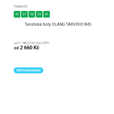
36
37
38
39
41
Turistické boty OLANG TARVISIO 845
od 2 198,35 Kč bez DPH
2 660 Kč
od
NEPROMOKAVÉ