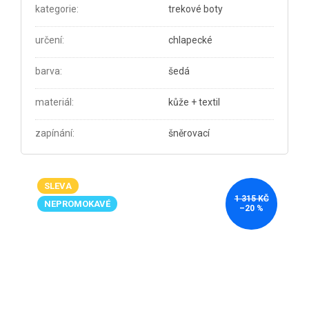
kategorie
:
trekové boty
určení
:
chlapecké
barva
:
šedá
materiál
:
kůže + textil
zapínání
:
šněrovací
SLEVA
1 315 KČ
NEPROMOKAVÉ
–20 %