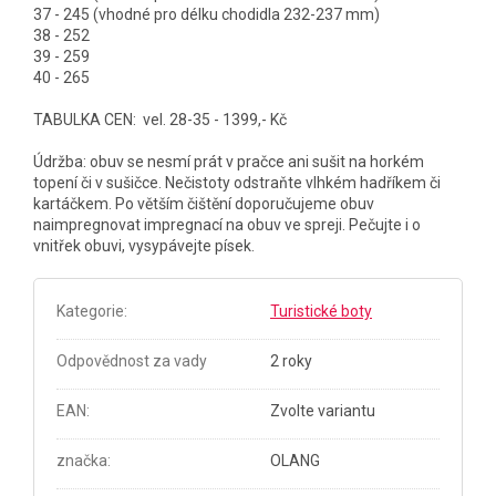
37 - 245 (vhodné pro délku chodidla 232-237 mm)
38 - 252
39 - 259
40 - 265
TABULKA CEN: vel. 28-35 - 1399,- Kč
Údržba: obuv se nesmí prát v pračce ani sušit na horkém
topení či v sušičce. Nečistoty odstraňte vlhkém hadříkem či
kartáčkem. Po větším čištění doporučujeme obuv
naimpregnovat impregnací na obuv ve spreji. Pečujte i o
vnitřek obuvi, vysypávejte písek.
Kategorie
:
Turistické boty
Odpovědnost za vady
2 roky
EAN
:
Zvolte variantu
značka
:
OLANG