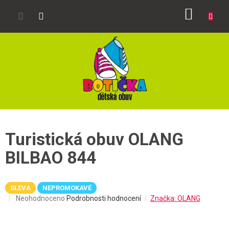
Přejít
NÁKUP
na
obsah
KOŠÍK
Turistická obuv OLANG
BILBAO 844
SLEVA
NEPROMOKAVÉ
Průměrné
Neohodnoceno
Podrobnosti hodnocení
Značka:
OLANG
hodnocení
produktu
je