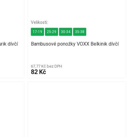
17-19
25-29
30-34
35-38
ik dívčí
Bambusové ponožky VOXX Belkinik dívčí
67,77 Kč bez DPH
82 Kč