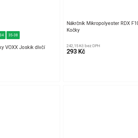
Nákrčník Mikropolyester RDX F1
Kočky
34
35-38
242,15 Kč bez DPH
ky VOXX Joskik dívčí
293 Kč