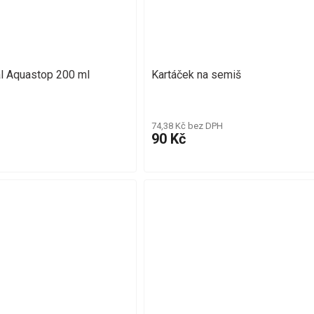
l Aquastop 200 ml
Kartáček na semiš
74,38 Kč bez DPH
90 Kč