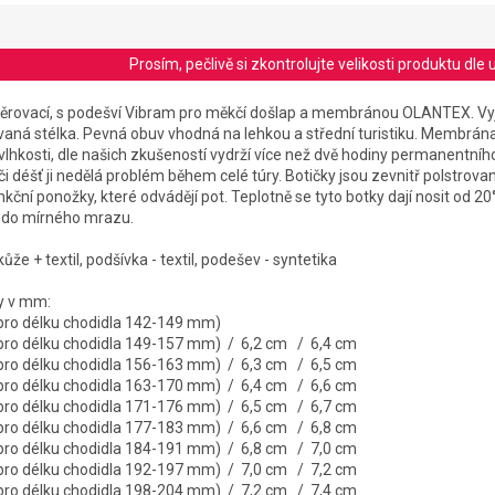
Prosím, pečlivě si zkontrolujte velikosti produktu d
něrovací, s podešví Vibram pro měkčí došlap a membránou OLANTEX. Vy
aná stélka. Pevná obuv vhodná na lehkou a střední turistiku. Membrána
 vlhkosti, dle našich zkušeností vydrží více než dvě hodiny permanentní
i déšť ji nedělá problém během celé túry. Botičky jsou zevnitř polstrova
ční ponožky, které odvádějí pot. Teplotně se tyto botky dají nosit od 20
i do mírného mrazu.
kůže + textil, podšívka - textil, podešev - syntetika
ky v mm:
 pro délku chodidla 142-149 mm)
 pro délku chodidla 149-157 mm) / 6,2 cm / 6,4 cm
 pro délku chodidla 156-163 mm) / 6,3 cm / 6,5 cm
 pro délku chodidla 163-170 mm) / 6,4 cm / 6,6 cm
 pro délku chodidla 171-176 mm) / 6,5 cm / 6,7 cm
 pro délku chodidla 177-183 mm) / 6,6 cm / 6,8 cm
 pro délku chodidla 184-191 mm) / 6,8 cm / 7,0 cm
 pro délku chodidla 192-197 mm) / 7,0 cm / 7,2 cm
 pro délku chodidla 198-204 mm) / 7,2 cm / 7,4 cm