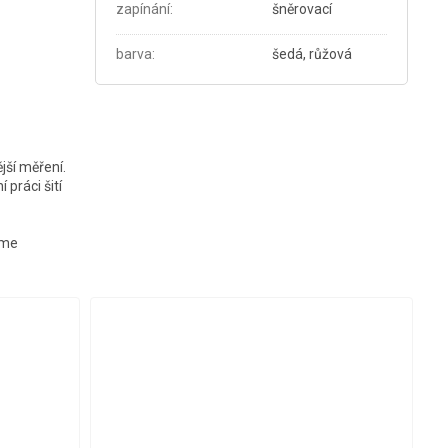
zapínání
:
šněrovací
barva
:
šedá, růžová
jší měření.
práci šití
eme