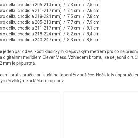
 pro délku chodidla 205-210 mm) / 7,3 cm / 7,5 cm
 pro délku chodidla 211-217 mm) / 7,4 cm / 7,6 cm
 pro délku chodidla 218-224 mm) / 7,5 cm / 7,8 cm
 pro délku chodidla 205-210 mm) / 7,7 cm / 7,9 cm
 pro délku chodidla 211-217 mm) / 7,9 cm / 8,1 cm
 pro délku chodidla 218-224 mm) / 8,2 cm / 8,4 cm
 pro délku chodidla 240-247 mm) / 8,3 cm / 8,5 cm
jeden pár od velikosti klasickým krejčovským metrem pro co nejpřesně
a digitálním měřidlem Clever Mess. Vzhledem k tomu, že se jedná o ruční 
-2 mm je přípustná.
esmí prát v pračce ani sušit na topení či v sušičce. Nečistoty doporučuj
hým či vlhkým kartáčkem na obuv.