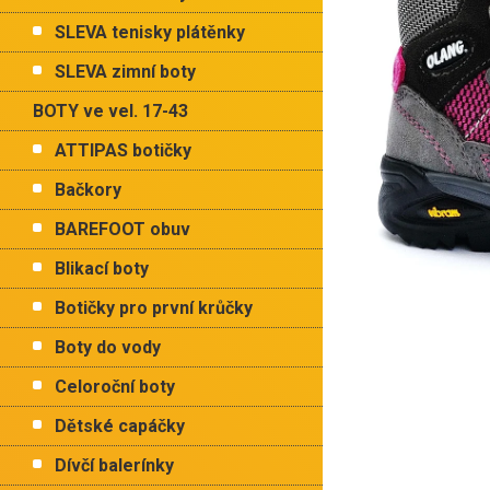
p
a
SLEVA tenisky plátěnky
n
e
SLEVA zimní boty
l
BOTY ve vel. 17-43
ATTIPAS botičky
Bačkory
BAREFOOT obuv
Blikací boty
Botičky pro první krůčky
Boty do vody
Celoroční boty
Dětské capáčky
Dívčí balerínky