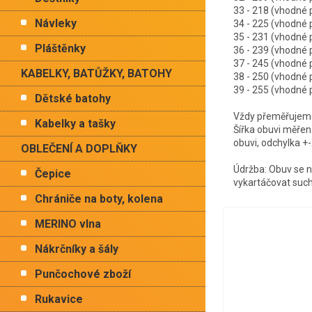
33 - 218 (vhodné
Návleky
34 - 225 (vhodné
35 - 231 (vhodné
Pláštěnky
36 - 239 (vhodné
37 - 245 (vhodné
KABELKY, BATŮŽKY, BATOHY
38 - 250 (vhodné
39 - 255 (vhodné
Dětské batohy
Vždy přeměřujeme 
Kabelky a tašky
Šířka obuvi měřen
obuvi, odchylka +
OBLEČENÍ A DOPLŇKY
Údržba: Obuv se n
Čepice
vykartáčovat suc
Chrániče na boty, kolena
MERINO vlna
Nákrčníky a šály
Punčochové zboží
Rukavice