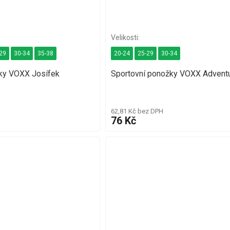
29
30-34
35-38
20-24
25-29
30-34
ky VOXX Josífek
Sportovní ponožky VOXX Adventur
62,81 Kč bez DPH
76 Kč