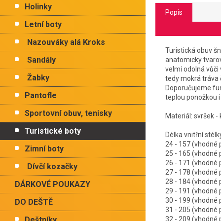
Holinky
Popis
Letní boty
Nazouváky alá Kroks
Turistická obuv š
Sandály
anatomicky tvarov
velmi odolná vůči
Žabky
tedy mokrá tráva č
Doporučujeme funk
Pantofle
teplou ponožkou 
Sportovní obuv, tenisky
Materiál: svršek - 
Turistické boty
Délka vnitřní stél
24 - 157 (vhodné
Zimní boty
25 - 165 (vhodné
26 - 171 (vhodné
Dívčí kozačky
27 - 178 (vhodné
28 - 184 (vhodné
DÁRKOVÉ POUKAZY
29 - 191 (vhodné
30 - 199 (vhodné
DO DEŠTĚ
31 - 205 (vhodné
Deštníky
32 - 209 (vhodné