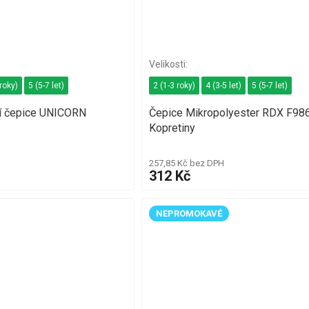
 roky)
5 (5-7 let)
2 (1-3 roky)
4 (3-5 let)
5 (5-7 let)
í čepice UNICORN
Čepice Mikropolyester RDX F98
Kopretiny
257,85 Kč bez DPH
312 Kč
NEPROMOKAVÉ