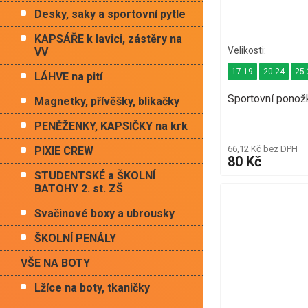
Desky, saky a sportovní pytle
KAPSÁŘE k lavici, zástěry na
VV
17-19
20-24
25-
LÁHVE na pití
Sportovní ponož
Magnetky, přívěšky, blikačky
PENĚŽENKY, KAPSIČKY na krk
66,12 Kč bez DPH
PIXIE CREW
80 Kč
STUDENTSKÉ a ŠKOLNÍ
BATOHY 2. st. ZŠ
Svačinové boxy a ubrousky
ŠKOLNÍ PENÁLY
VŠE NA BOTY
Lžíce na boty, tkaničky