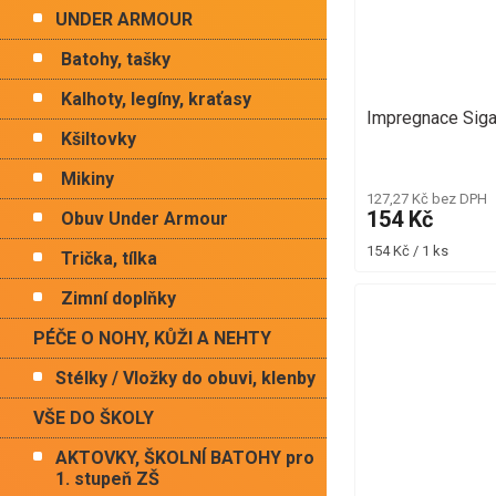
UNDER ARMOUR
Batohy, tašky
Kalhoty, legíny, kraťasy
Impregnace Siga
Kšiltovky
Mikiny
127,27 Kč bez DPH
154 Kč
Obuv Under Armour
Měrná
154 Kč / 1 ks
Trička, tílka
cena:
Zimní doplňky
PÉČE O NOHY, KŮŽI A NEHTY
Stélky / Vložky do obuvi, klenby
VŠE DO ŠKOLY
AKTOVKY, ŠKOLNÍ BATOHY pro
1. stupeň ZŠ