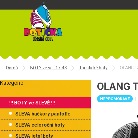
Přejít
na
obsah
Domů
BOTY ve vel. 17-43
Turistické boty
OLANG TA
P
Kategorie
o
OLANG TA
Přeskočit
s
kategorie
t
NEPROMOKAVÉ
!!! BOTY ve SLEVĚ !!!
r
a
SLEVA bačkory pantofle
n
n
SLEVA celoroční boty
í
SLEVA letní boty