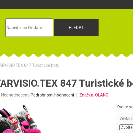
HLEDAT
RVISIO.TEX 847 Turistické boty
RVISIO.TEX 847 Turistické b
Průměrné
Neohodnoceno
Podrobnosti hodnocení
Značka:
OLANG
hodnocení
produktu
Zvolte v
je
0,0
Velikos
z
5