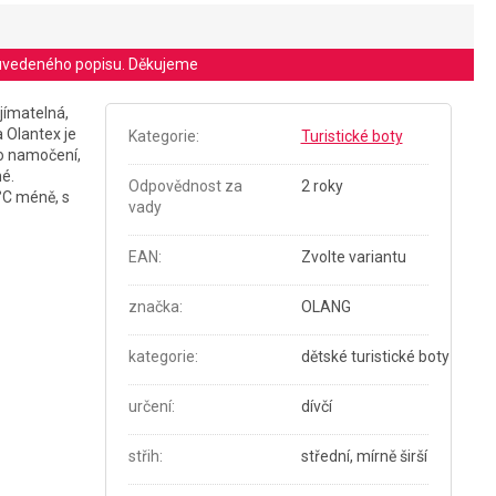
le uvedeného popisu. Děkujeme
jímatelná,
 Olantex je
Kategorie
:
Turistické boty
ho namočení,
né.
Odpovědnost za
2 roky
°C méně, s
vady
EAN
:
Zvolte variantu
značka
:
OLANG
kategorie
:
dětské turistické boty
určení
:
dívčí
střih
:
střední, mírně širší