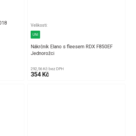
018
UNI
Nákrčník Elano s fleesem RDX F850EF
Jednorožci
292,56 Kč bez DPH
354 Kč