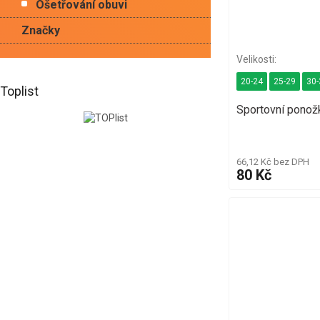
Ošetřování obuvi
Značky
20-24
25-29
30-
Toplist
Sportovní ponož
66,12 Kč bez DPH
80 Kč