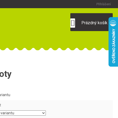
Přihlášení
NÁKUPNÍ
Prázdný košík
KOŠÍK
oty
ariantu
t