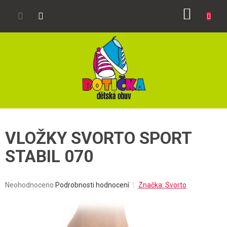
Přejít
NÁKUP
na
obsah
KOŠÍK
VLOŽKY SVORTO SPORT
STABIL 070
Průměrné
Neohodnoceno
Podrobnosti hodnocení
Značka:
Svorto
hodnocení
produktu
je
0,0