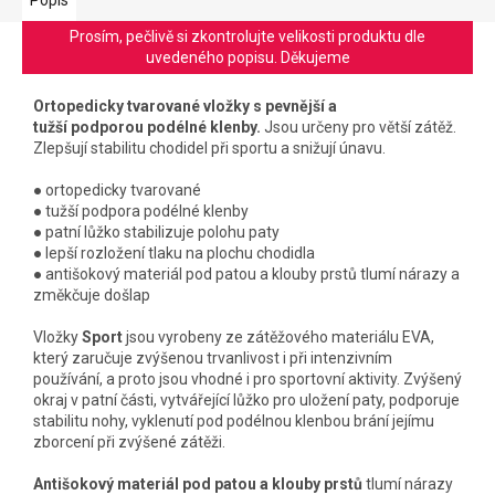
Prosím, pečlivě si zkontrolujte velikosti produktu dle
uvedeného popisu. Děkujeme
Ortopedicky tvarované vložky s pevnější a
tužší podporou podélné klenby.
Jsou určeny pro větší zátěž.
Zlepšují stabilitu chodidel při sportu a snižují únavu.
● ortopedicky tvarované
● tužší podpora podélné klenby
● patní lůžko stabilizuje polohu paty
● lepší rozložení tlaku na plochu chodidla
● antišokový materiál pod patou a klouby prstů tlumí nárazy a
změkčuje došlap
Vložky
Sport
jsou vyrobeny ze zátěžového materiálu EVA,
který zaručuje zvýšenou trvanlivost i při intenzivním
používání, a proto jsou vhodné i pro sportovní aktivity. Zvýšený
okraj v patní části, vytvářející lůžko pro uložení paty, podporuje
stabilitu nohy, vyklenutí pod podélnou klenbou brání jejímu
zborcení při zvýšené zátěži.
Antišokový materiál pod patou a klouby prstů
tlumí nárazy