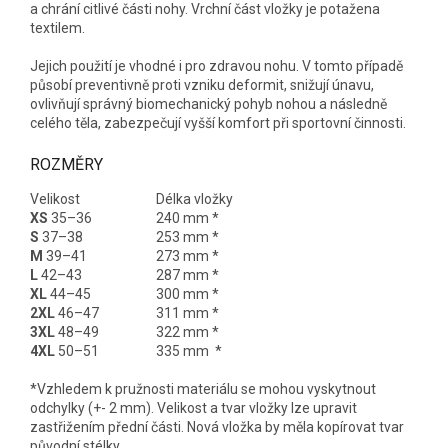
a chrání citlivé části nohy. Vrchní část vložky je potažena
textilem.
Jejich použití je vhodné i pro zdravou nohu. V tomto případě
působí preventivně proti vzniku deformit, snižují únavu,
ovlivňují správný biomechanický pohyb nohou a následně
celého těla, zabezpečují vyšší komfort při sportovní činnosti.
ROZMĚRY
Velikost
Délka vložky
XS
35–36
240 mm *
S
37–38
253 mm *
M
39–41
273 mm *
L
42–43
287 mm *
XL
44–45
300 mm *
2XL
46–47
311 mm *
3XL
48–49
322 mm *
4XL
50–51
335 mm *
*Vzhledem k pružnosti materiálu se mohou vyskytnout
odchylky (+- 2 mm). Velikost a tvar vložky lze upravit
zastřižením přední části. Nová vložka by měla kopírovat tvar
původní stélky.