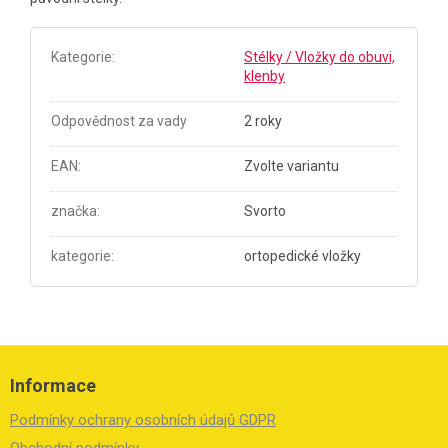
Kategorie
:
Stélky / Vložky do obuvi,
klenby
Odpovědnost za vady
2 roky
EAN
:
Zvolte variantu
značka
:
Svorto
kategorie
:
ortopedické vložky
Z
á
Informace
p
a
Podmínky ochrany osobních údajů GDPR
t