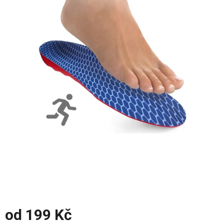
z
5
hvězdiček.
od
199 Kč