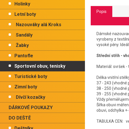
Holinky
Popis
Letní boty
Nazouváky alá Kroks
Dámské nazouvací 
Sandály
vyrobeny z textil
vysoké pěny. Ideál
Žabky
Pantofle
Střední střih - v
Sportovní obuv, tenisky
Materiál: svršek - 
Turistické boty
Délka vnit
37 - 243 (vhodn
Zimní boty
38 - 250 (vhodn
39 - 255 (vhodné
Dívčí kozačky
Vždy přeměřujeme 
Šířka obuvi měřen
DÁRKOVÉ POUKAZY
obuvi, odchylka +
DO DEŠTĚ
TABULKA CEN: vel.
Deštníky