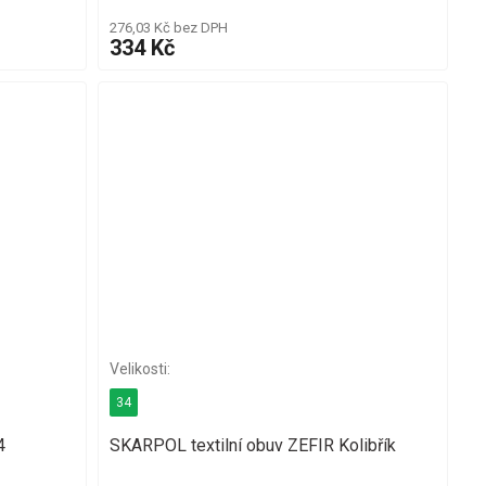
276,03 Kč bez DPH
334 Kč
34
4
SKARPOL textilní obuv ZEFIR Kolibřík