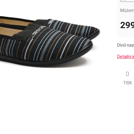
Můžeme
299
Měrná
cena:
Dívčí na
Detailní
TISK