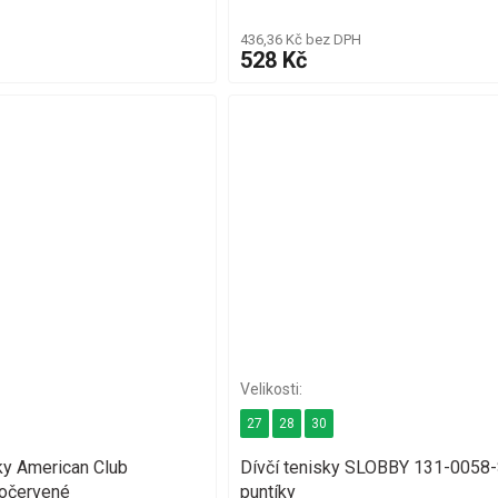
436,36 Kč bez DPH
528 Kč
27
28
30
ky American Club
Dívčí tenisky SLOBBY 131-0058
očervené
puntíky