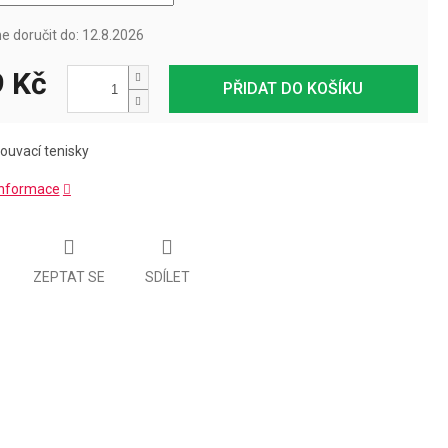
 doručit do:
12.8.2026
 Kč
PŘIDAT DO KOŠÍKU
zouvací tenisky
 informace
ZEPTAT SE
SDÍLET