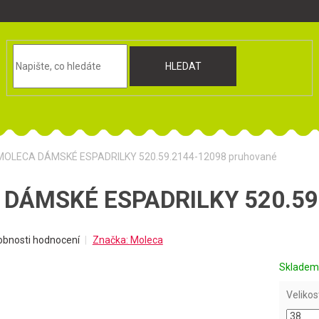
HLEDAT
MOLECA DÁMSKÉ ESPADRILKY 520.59.2144-12098 pruhované
DÁMSKÉ ESPADRILKY 520.59.
obnosti hodnocení
Značka:
Moleca
Sklade
Velikos