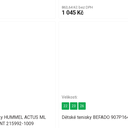
863,64 Kč bez DPH
1 045 Kč
22
23
26
asky HUMMEL ACTUS ML
Dětské tenisky BEFADO 907P16
NT 215992-1009