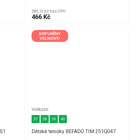
385,12 Kč bez DPH
466 Kč
DOPLNĚNY
VELIKOSTI
37
38
39
40
-S1
Dětské tenisky BEFADO TIM 251Q047