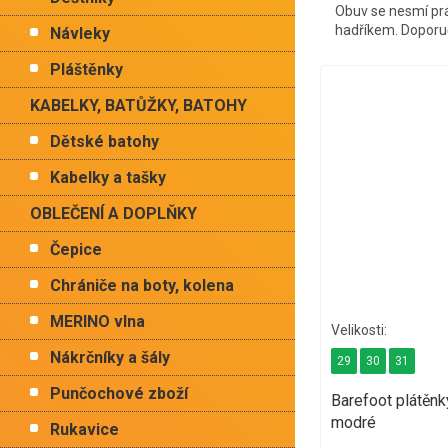
Obuv se nesmí prá
hadříkem. Doporu
Návleky
Pláštěnky
KABELKY, BATŮŽKY, BATOHY
Dětské batohy
Kabelky a tašky
OBLEČENÍ A DOPLŇKY
Čepice
Chrániče na boty, kolena
MERINO vlna
Nákrčníky a šály
29
30
31
Punčochové zboží
Barefoot plátě
modré
Rukavice