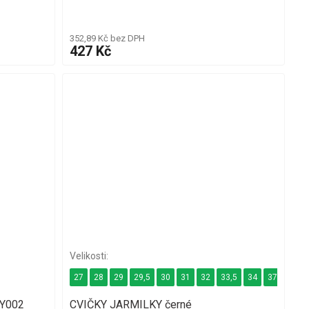
352,89 Kč bez DPH
427 Kč
27
28
29
29,5
30
31
32
33,5
34
37
37,5
2Y002
CVIČKY JARMILKY černé