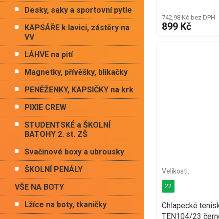
Desky, saky a sportovní pytle
742,98 Kč bez DPH
899 Kč
KAPSÁŘE k lavici, zástěry na
VV
LÁHVE na pití
Magnetky, přívěšky, blikačky
PENĚŽENKY, KAPSIČKY na krk
PIXIE CREW
STUDENTSKÉ a ŠKOLNÍ
BATOHY 2. st. ZŠ
Svačinové boxy a ubrousky
ŠKOLNÍ PENÁLY
VŠE NA BOTY
22
Lžíce na boty, tkaničky
Chlapecké tenis
TEN104/23 čern