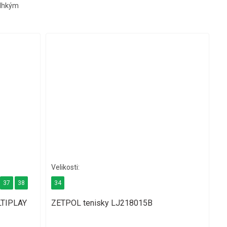
vlhkým
37
38
34
LTIPLAY
ZETPOL tenisky LJ218015B