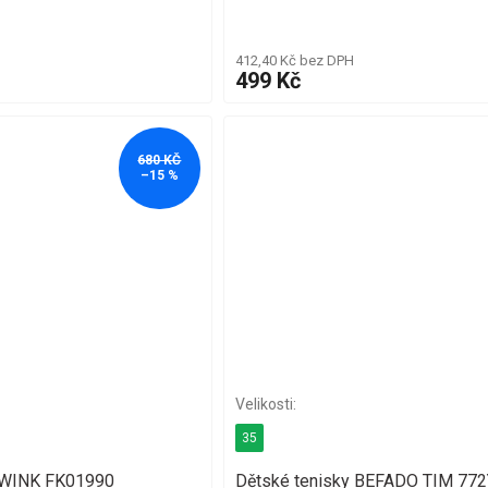
412,40 Kč bez DPH
499 Kč
680 KČ
–15 %
35
 WINK FK01990
Dětské tenisky BEFADO TIM 77