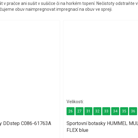
t v pračce ani sušit v sušičce či na horkém topení. Nečistoty odstraňte 
čujeme obuv naimpregnovat impregnací na obuv ve spreji.
26
27
31
32
33
34
35
36
nky DDstep C086-61763A
Sportovní botasky HUMMEL MU
FLEX blue