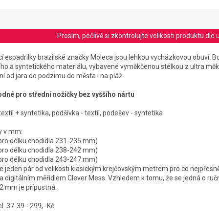
Prosím, pečlivě si zkontrolujte velikosti produktu d
espadrilky brazilské značky Moleca jsou lehkou vycházkovou obuví. Bo
ního a syntetického materiálu, vybavené vyměkčenou stélkou z ultra m
ní od jara do podzimu do města i na pláž.
hodné pro střední nožičky bez vyššího nártu
textil + syntetika, podšívka - textil, podešev - syntetika
řní stélky v mm:
é pro délku chodidla 231-235 mm)
é pro délku chodidla 238-242 mm)
 pro délku chodidla 243-247 mm)
jeden pár od velikosti klasickým krejčovským metrem pro co nejpřesně
a digitálním měřidlem Clever Mess. Vzhledem k tomu, že se jedná o ruční 
-2 mm je přípustná.
 37-39 - 299,- Kč