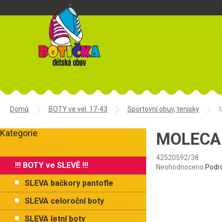
Přejít
na
obsah
Domů
BOTY ve vel. 17-43
Sportovní obuv, tenisky
P
Kategorie
o
MOLECA 
Přeskočit
s
kategorie
t
42520592/38
!!! BOTY ve SLEVĚ !!!
r
Průměrné
Neohodnoceno
Podr
hodnocení
a
SLEVA bačkory pantofle
produktu
n
je
n
SLEVA celoroční boty
0,0
í
z
SLEVA letní boty