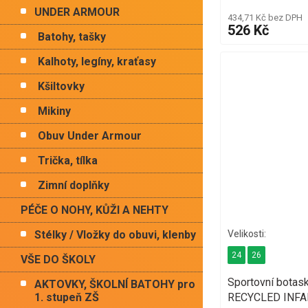
UNDER ARMOUR
434,71 Kč bez DPH
526 Kč
Batohy, tašky
Kalhoty, legíny, kraťasy
Kšiltovky
Mikiny
Obuv Under Armour
Trička, tílka
Zimní doplňky
PÉČE O NOHY, KŮŽI A NEHTY
Stélky / Vložky do obuvi, klenby
24
26
VŠE DO ŠKOLY
Sportovní bot
AKTOVKY, ŠKOLNÍ BATOHY pro
RECYCLED INFA
1. stupeň ZŠ