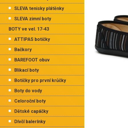
p
5
a
hvězdiček.
SLEVA tenisky plátěnky
n
e
SLEVA zimní boty
l
BOTY ve vel. 17-43
ATTIPAS botičky
Bačkory
BAREFOOT obuv
Blikací boty
Botičky pro první krůčky
Boty do vody
Celoroční boty
Dětské capáčky
Dívčí balerínky