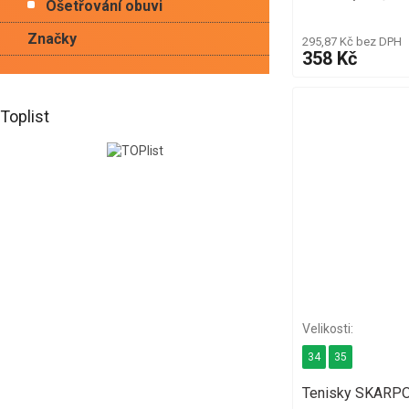
Ošetřování obuvi
Značky
295,87 Kč bez DPH
358 Kč
Toplist
34
35
Tenisky SKARP