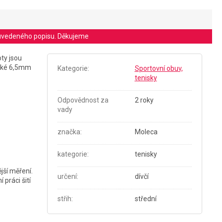
le uvedeného popisu. Děkujeme
ty jsou
ěkké 6,5mm
Kategorie
:
Sportovní obuv,
tenisky
Odpovědnost za
2 roky
vady
značka
:
Moleca
kategorie
:
tenisky
jší měření.
určení
:
dívčí
práci šití
střih
:
střední