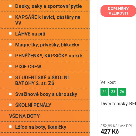
Desky, saky a sportovní pytle
DOPLNĚNY
VELIKOSTI
KAPSÁŘE k lavici, zástěry na
VV
LÁHVE na pití
Magnetky, přívěšky, blikačky
PENĚŽENKY, KAPSIČKY na krk
PIXIE CREW
STUDENTSKÉ a ŠKOLNÍ
BATOHY 2. st. ZŠ
22
23
26
Svačinové boxy a ubrousky
Dívčí tenisky 
ŠKOLNÍ PENÁLY
VŠE NA BOTY
352,89 Kč bez DPH
Lžíce na boty, tkaničky
427 Kč