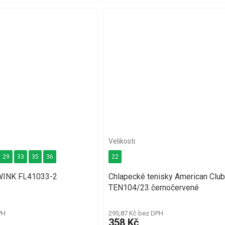
29
33
35
36
22
 WINK FL41033-2
Chlapecké tenisky American Club
TEN104/23 černočervené
PH
295,87 Kč bez DPH
358 Kč