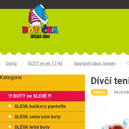
Přejít
na
obsah
Domů
BOTY ve vel. 17-43
Sportovní obuv, tenisky
P
Kategorie
o
Dívčí t
Přeskočit
s
kategorie
t
Průměr
Neohod
SLEVA
!!! BOTY ve SLEVĚ !!!
r
hodnoce
a
produkt
SLEVA bačkory pantofle
je
n
0,0
n
SLEVA celoroční boty
z
í
5
SLEVA letní boty