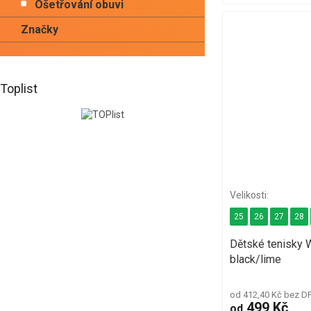
Ošetřování obuvi
Značky
Toplist
25
26
27
28
Dětské tenisky
black/lime
od 412,40 Kč bez D
499 Kč
od