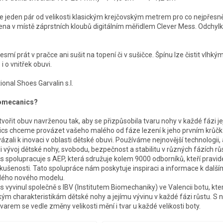
jeden pár od velikosti klasickým krejčovským metrem pro co nejpřesně
řena v místě záprstních kloubů digitálním měřidlem Clever Mess. Odchylk
smí prát v pračce ani sušit na topení či v sušičce. Špínu lze čistit vlhk
i o vnitřek obuvi.
onal Shoes Garvalin s.l.
iomecanics?
ytvořit obuv navrženou tak, aby se přizpůsobila tvaru nohy v každé fázi je
cs chceme provázet vašeho malého od fáze lezení k jeho prvním krůčk
ázali k inovaci v oblasti dětské obuvi. Používáme nejnovější technologii
i vývoj dětské nohy, svobodu, bezpečnost a stabilitu v různých fázích rů
 spolupracuje s AEP, která sdružuje kolem 9000 odborníků, kteří pravidel
zkušenosti. Tato spolupráce nám poskytuje inspiraci a informace k další
ždého nového modelu.
 vyvinul společně s IBV (Institutem Biomechaniky) ve Valencii botu, kt
ým charakteristikám dětské nohy a jejímu vývinu v každé fázi růstu. S 
varem se vedle změny velikosti mění i tvar u každé velikosti boty.