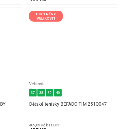
DOPLNĚNY
VELIKOSTI
37
38
39
40
RBY
Dětské tenisky BEFADO TIM 251Q047
409,09 Kč bez DPH