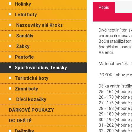
Holinky
Popis
Letní boty
Nazouváky alá Kroks
Dívčí textilní te
Sandály
chromu či mosazi.
Boční stabilizáto
Žabky
španělskou asocia
Valencii.
Pantofle
Materiál: svršek - 
Sportovní obuv, tenisky
POZOR - obuv je vý
Turistické boty
Délka vnitřní 
Zimní boty
25 - 164 (vhodn
26 - 170 (vhodn
Dívčí kozačky
27 - 176 (vhodn
28 - 183 (vhodn
DÁRKOVÉ POUKAZY
29 - 189 (vhodn
30 - 195 (vhodn
DO DEŠTĚ
31 - 202 (vhodn
Deštníky
32 - 209 (vhodn