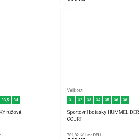
33,5
34
31
32
33
34
35
36
38
KY růžové
Sportovní botasky HUMMEL DE
COURT
PH
781,82 Kč bez DPH