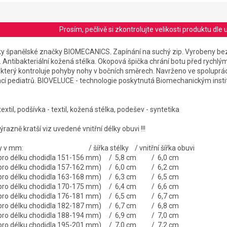
Prosím, pečlivě si zkontrolujte velikosti produktu d
nisky španělské značky BIOMECANICS. Zapínání na suchý zip. Vyrobeny bez
 Antibakteriální kožená stélka. Okopová špička chrání botu před rychl
r, který kontroluje pohyby nohy v bočních směrech. Navrženo ve spoluprác
cí pediatrů. BIOVELUCE - technologie poskytnutá Biomechanickým inst
textil, podšívka - textil, kožená stélka, podešev - syntetika
razně kratší viz uvedené vnitřní délky obuvi !!!
stélky v mm: / šířka stélky / vnitřní šířka obuvi
é pro délku chodidla 151-156 mm) / 5,8 cm / 6,0 cm
é pro délku chodidla 157-162 mm) / 6,0 cm / 6,2 cm
é pro délku chodidla 163-168 mm) / 6,3 cm / 6,5 cm
é pro délku chodidla 170-175 mm) / 6,4 cm / 6,6 cm
é pro délku chodidla 176-181 mm) / 6,5 cm / 6,7 cm
é pro délku chodidla 182-187 mm) / 6,7 cm / 6,8 cm
é pro délku chodidla 188-194 mm) / 6,9 cm / 7,0 cm
é pro délku chodidla 195-201 mm) / 7,0 cm / 7,2 cm