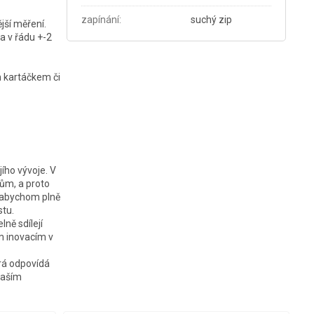
zapínání
:
suchý zip
jší měření.
a v řádu +-2
ým kartáčkem či
jího vývoje. V
ům, a proto
, abychom plně
stu.
ně sdílejí
m inovacím v
erá odpovídá
naším