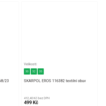
30
32
35
N68/23
SKARPOL EROS 116382 textilní obuv
412,40 Kč bez DPH
499 Kč