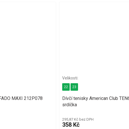
22
23
BEFADO MAXI 212P078
Dívčí tenisky American Club TE
srdíčka
295,87 Kč bez DPH
358 Kč