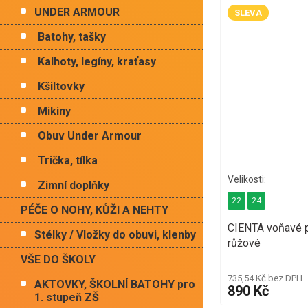
UNDER ARMOUR
SLEVA
Batohy, tašky
Kalhoty, legíny, kraťasy
Kšiltovky
Mikiny
Obuv Under Armour
Trička, tílka
Zimní doplňky
22
24
PÉČE O NOHY, KŮŽI A NEHTY
CIENTA voňavé p
Stélky / Vložky do obuvi, klenby
růžové
VŠE DO ŠKOLY
735,54 Kč bez DPH
AKTOVKY, ŠKOLNÍ BATOHY pro
890 Kč
1. stupeň ZŠ