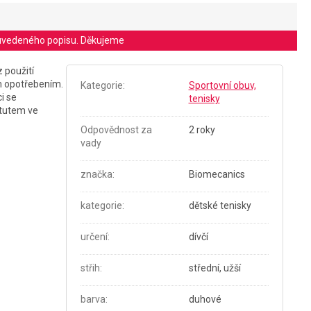
le uvedeného popisu. Děkujeme
 použití
ým opotřebením.
Kategorie
:
Sportovní obuv,
i se
tenisky
itutem ve
Odpovědnost za
2 roky
vady
značka
:
Biomecanics
kategorie
:
dětské tenisky
určení
:
dívčí
střih
:
střední, užší
barva
:
duhové