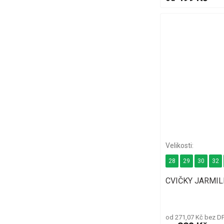
28
29
30
32
CVIČKY JARMIL
od 271,07 Kč bez D