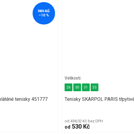
989 KČ
–10 %
26
30
31
33
látěné tenisky 451777
Tenisky SKARPOL PARIS třpytiv
od 438,02 Kč bez DPH
530 Kč
od