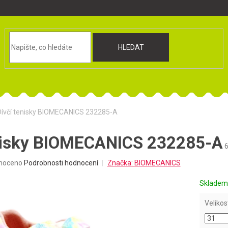
HLEDAT
Dívčí tenisky BIOMECANICS 232285-A
enisky BIOMECANICS 232285-A
né
noceno
Podrobnosti hodnocení
Značka:
BIOMECANICS
ní
u
Sklade
Velikos