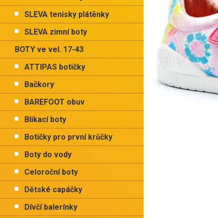
p
hvězdiče
a
SLEVA tenisky plátěnky
n
e
SLEVA zimní boty
l
BOTY ve vel. 17-43
ATTIPAS botičky
Bačkory
BAREFOOT obuv
Blikací boty
Botičky pro první krůčky
Boty do vody
Celoroční boty
Dětské capáčky
Dívčí balerínky