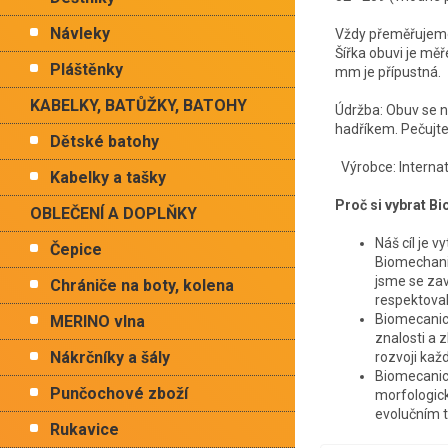
Návleky
Vždy přeměřujeme 
Šířka obuvi je mě
Pláštěnky
mm je přípustná.
KABELKY, BATŮŽKY, BATOHY
Údržba: Obuv se ne
hadříkem. Pečujte 
Dětské batohy
Výrobce: Internati
Kabelky a tašky
Proč si vybrat B
OBLEČENÍ A DOPLŇKY
Náš cíl je v
Čepice
Biomechani
jsme se zav
Chrániče na boty, kolena
respektoval
Biomecanics
MERINO vlna
znalosti a 
Nákrčníky a šály
rozvoji ka
Biomecanics
Punčochové zboží
morfologick
evolučním t
Rukavice