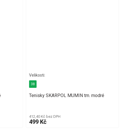
38
é
Tenisky SKARPOL MUMIN tm. modré
412,40 Kč bez DPH
499 Kč