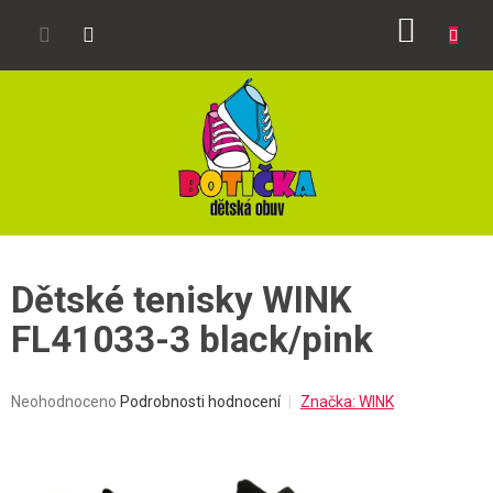
Přejít
NÁKUP
na
obsah
KOŠÍK
Dětské tenisky WINK
FL41033-3 black/pink
Průměrné
Neohodnoceno
Podrobnosti hodnocení
Značka:
WINK
hodnocení
produktu
je
0,0