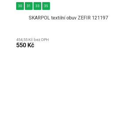
30
31
33
35
SKARPOL textilní obuv ZEFIR 121197
454,55 Kč bez DPH
550 Kč