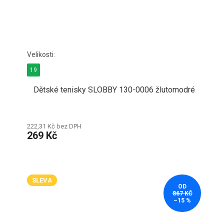
19
Dětské tenisky SLOBBY 130-0006 žlutomodré
222,31 Kč bez DPH
269 Kč
SLEVA
OD
867 KČ
–15 %