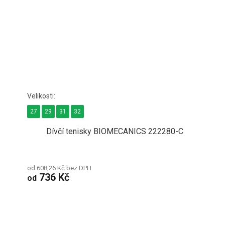
27
29
31
32
Dívčí tenisky BIOMECANICS 222280-C
od 608,26 Kč bez DPH
736 Kč
od