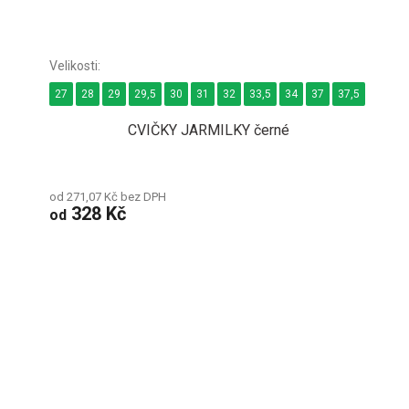
27
28
29
29,5
30
31
32
33,5
34
37
37,5
38
3
CVIČKY JARMILKY černé
od 271,07 Kč bez DPH
328 Kč
od