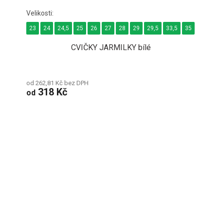
23
24
24,5
25
26
27
28
29
29,5
33,5
35
37,5
CVIČKY JARMILKY bílé
od 262,81 Kč bez DPH
318 Kč
od