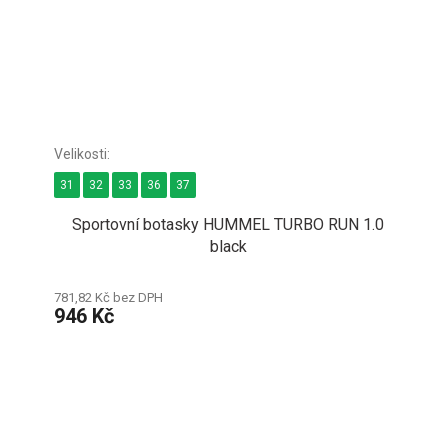
31
32
33
36
37
Sportovní botasky HUMMEL TURBO RUN 1.0
black
781,82 Kč bez DPH
946 Kč