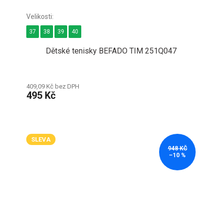
37
38
39
40
Dětské tenisky BEFADO TIM 251Q047
409,09 Kč bez DPH
495 Kč
SLEVA
948 KČ
–10 %