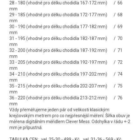
28 - 180 (vhodné pro délku chodidla 167-172 mm) / 66
mm
29 - 185 (vhodné pro délku chodidla 172-177 mm) / 68
mm
30 - 190 (vhodné pro délku chodidla 177-182 mm) / 69
mm
31 - 195 (vhodné pro délku chodidla 182-187 mm) / 70
mm
32 - 200 (vhodné pro délku chodidla 187-192 mm) / 71
mm
33 - 205 (vhodné pro délku chodidla 192-197 mm) / 72
mm
34 - 210 (vhodné pro délku chodidla 197-202 mm) / 74
mm
35 - 215 (vhodné pro délku chodidla 202-207 mm) / 75
mm
36 - 220 (vhodné pro délku chodidla 213-212 mm) / 76
mm
Vždy přeměřujeme jeden pár od velikosti klasickým
krejčovským metrem pro co nejpřesnější měření. Šířka obuv je
měřena digitálním měřidlem Clever Mess. Odchylka v řádu +-2
mm je přípustná.
TABULKA CEN: vel. 25-30 - 499,- Kč vel. 31-36 - 569,- Kč