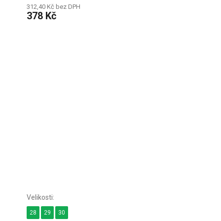
312,40 Kč bez DPH
378 Kč
28
29
30