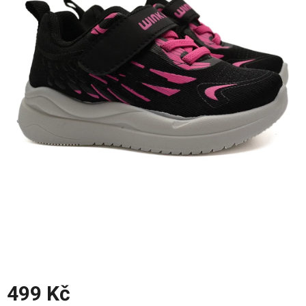
z
5
hvězdiček.
499 Kč