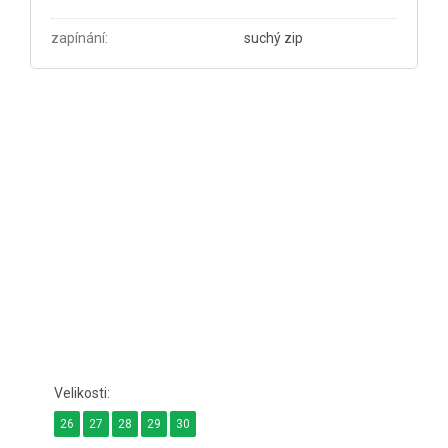
zapínání
:
suchý zip
26
27
28
29
30