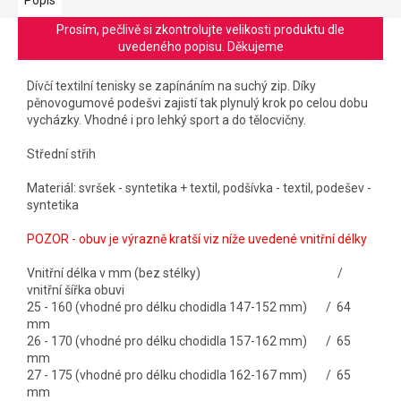
Prosím, pečlivě si zkontrolujte velikosti produktu dle
uvedeného popisu. Děkujeme
Dívčí textilní tenisky se zapínáním na suchý zip. Díky
pěnovogumové podešvi zajistí tak plynulý krok po celou dobu
vycházky. Vhodné i pro lehký sport a do tělocvičny.
Střední střih
Materiál: svršek - syntetika + textil, podšívka - textil, podešev -
syntetika
POZOR - obuv je výrazně kratší viz níže uvedené vnitřní délky
Vnitřní délka v mm (bez stélky) /
vnitřní šířka obuvi
25 - 160 (vhodné pro délku chodidla 147-152 mm) / 64
mm
26 - 170 (vhodné pro délku chodidla 157-162 mm) / 65
mm
27 - 175 (vhodné pro délku chodidla 162-167 mm) / 65
mm