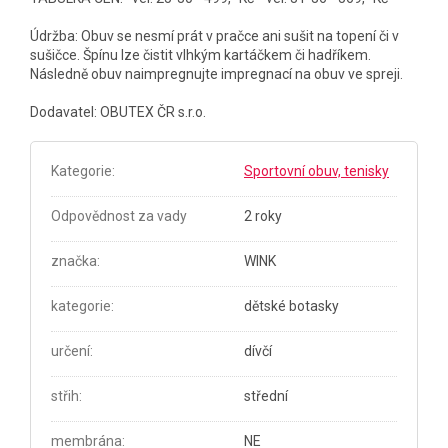
Údržba: Obuv se nesmí prát v pračce ani sušit na topení či v
sušičce. Špínu lze čistit vlhkým kartáčkem či hadříkem.
Následně obuv naimpregnujte impregnací na obuv ve spreji.
Dodavatel: OBUTEX ČR s.r.o.
Kategorie
:
Sportovní obuv, tenisky
Odpovědnost za vady
2 roky
značka
:
WINK
kategorie
:
dětské botasky
určení
:
dívčí
střih
:
střední
membrána
:
NE