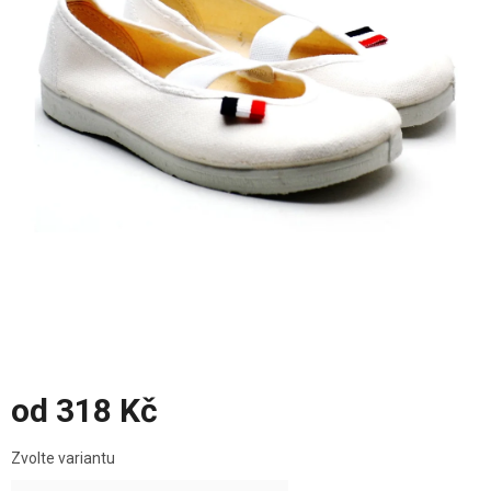
od
318 Kč
Měrná
Zvolte variantu
cena: