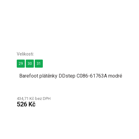
29
30
31
Barefoot plátěnky DDstep C086-61763A modré
434,71 Kč bez DPH
526 Kč