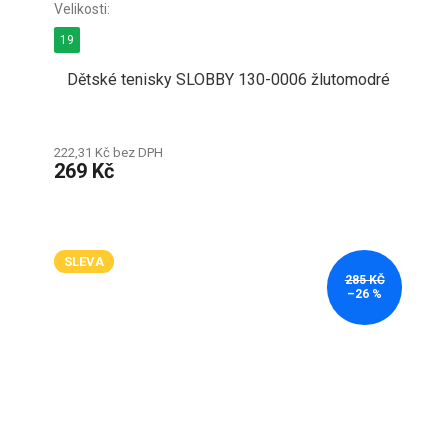
19
Dětské tenisky SLOBBY 130-0006 žlutomodré
222,31 Kč bez DPH
269 Kč
SLEVA
285 KČ
–26 %