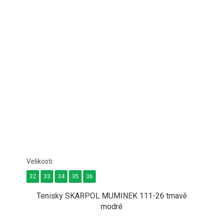
32
33
34
35
36
Tenisky SKARPOL MUMINEK 111-26 tmavě
modré