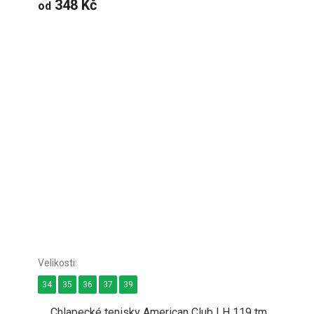
348 Kč
od
34
35
36
37
39
Chlapecké tenisky American Club LH 119 tm.