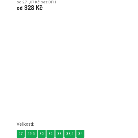
od 271,07 Kč bez DPH
328 Kč
od
27
29,5
30
32
33
33,5
34