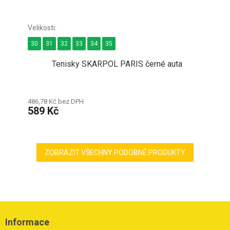
30
31
32
33
34
35
Tenisky SKARPOL PARIS černé auta
486,78 Kč bez DPH
589 Kč
ZOBRAZIT VŠECHNY PODOBNÉ PRODUKTY
Z
á
Informace
p