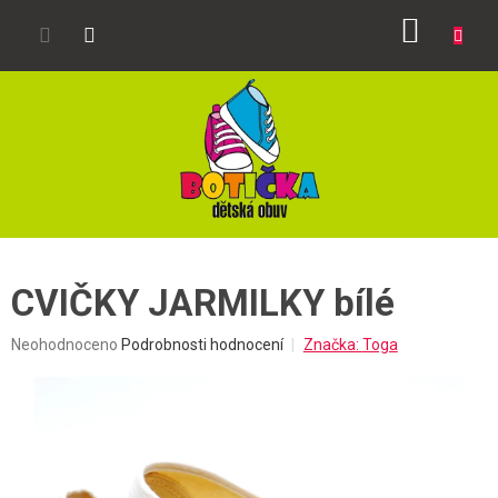
Přejít
NÁKUP
na
obsah
KOŠÍK
CVIČKY JARMILKY bílé
Průměrné
Neohodnoceno
Podrobnosti hodnocení
Značka:
Toga
hodnocení
produktu
je
0,0
z
5
hvězdiček.