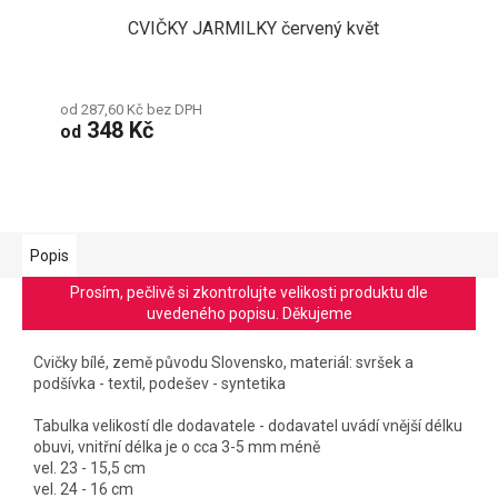
CVIČKY JARMILKY červený květ
od 287,60 Kč bez DPH
348 Kč
od
Popis
Prosím, pečlivě si zkontrolujte velikosti produktu dle
uvedeného popisu. Děkujeme
Cvičky bílé, země původu Slovensko, materiál: svršek a
podšívka - textil, podešev - syntetika
Tabulka velikostí dle dodavatele - dodavatel uvádí vnější délku
obuvi, vnitřní délka je o cca 3-5 mm méně
vel. 23 - 15,5 cm
vel. 24 - 16 cm