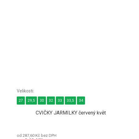
27
29,5
30
32
33
33,5
34
CVIČKY JARMILKY červený květ
od 287,60 Kč bez DPH