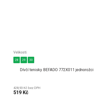
28
29
30
Dívčí tenisky BEFADO 772X011 jednorožci
428,93 Kč bez DPH
519 Kč