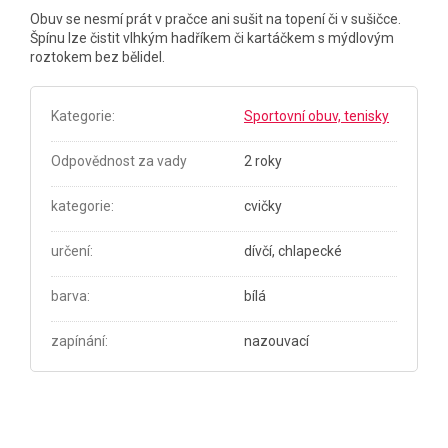
Obuv se nesmí prát v pračce ani sušit na topení či v sušičce.
Špínu lze čistit vlhkým hadříkem či kartáčkem s mýdlovým
roztokem bez bělidel.
Kategorie
:
Sportovní obuv, tenisky
Odpovědnost za vady
2 roky
kategorie
:
cvičky
určení
:
dívčí, chlapecké
barva
:
bílá
zapínání
:
nazouvací