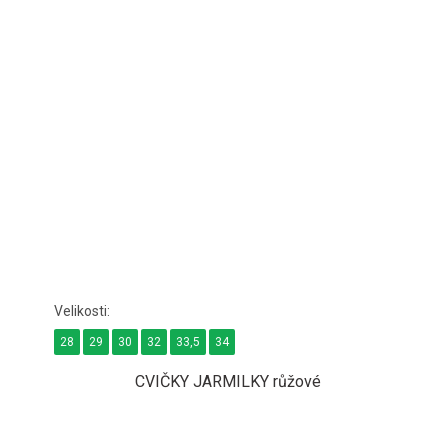
28
29
30
32
33,5
34
CVIČKY JARMILKY růžové