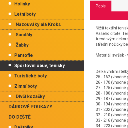
Holinky
Popis
Letní boty
Nazouváky alá Kroks
Nižší textilní te
Vašeho dítěte. Te
Sandály
trendovým dekorem 
střední nožičky b
Žabky
Pantofle
Materiál: svršek - 
Sportovní obuv, tenisky
Délka vnitřní
Turistické boty
25 - 162 (vhodné
26 - 170 (vhodné
Zimní boty
27 - 175 (vhodné
28 - 180 (vhodné
Dívčí kozačky
29 - 187 (vhodné
30 - 194 (vhodné
DÁRKOVÉ POUKAZY
31 - 202 (vhodné
32 - 210 (vhodné
DO DEŠTĚ
33 - 216 (vhodné
34 - 223 (vhodné
Deštníky