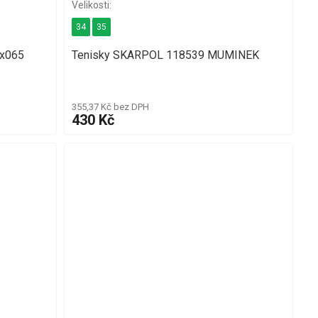
34
35
8x065
Tenisky SKARPOL 118539 MUMINEK
355,37 Kč bez DPH
430 Kč