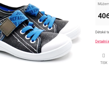
Můžeme
406
Měrná
cena:
Dětské te
Detailní
TISK