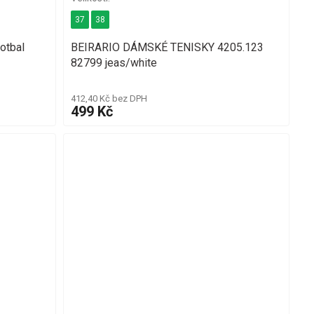
37
38
otbal
BEIRARIO DÁMSKÉ TENISKY 4205.123
82799 jeas/white
412,40 Kč bez DPH
499 Kč