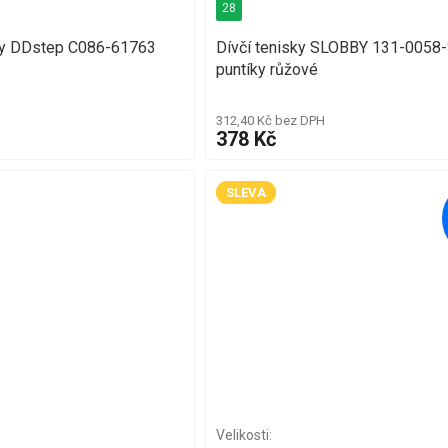
28
nky DDstep C086-61763
Dívčí tenisky SLOBBY 131-0058
puntíky růžové
312,40 Kč bez DPH
378 Kč
SLEVA