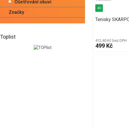
Ošetřování obuvi
40
Značky
Tenisky SKARPO
Toplist
412,40 Kč bez DPH
499 Kč