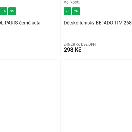
34
35
25
26
L PARIS černé auta
Dětské tenisky BEFADO TIM 26
246,28 Kč bez DPH
298 Kč