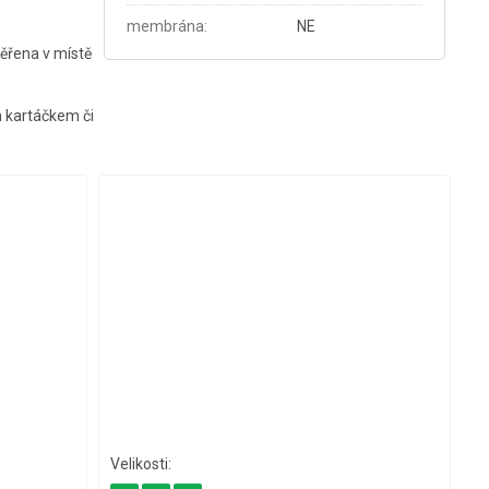
membrána
:
NE
ěřena v místě
ým kartáčkem či