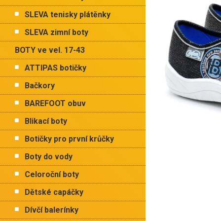
p
hvězdiček.
a
SLEVA tenisky plátěnky
n
e
SLEVA zimní boty
l
BOTY ve vel. 17-43
ATTIPAS botičky
Bačkory
BAREFOOT obuv
Blikací boty
Botičky pro první krůčky
Boty do vody
Celoroční boty
Dětské capáčky
Dívčí balerínky