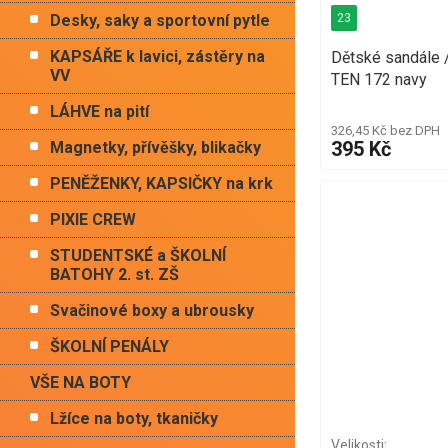
23
Desky, saky a sportovní pytle
KAPSÁŘE k lavici, zástěry na
Dětské sandále /
VV
TEN 172 navy
LÁHVE na pití
326,45 Kč bez DPH
395 Kč
Magnetky, přívěšky, blikačky
PENĚŽENKY, KAPSIČKY na krk
PIXIE CREW
STUDENTSKÉ a ŠKOLNÍ
BATOHY 2. st. ZŠ
Svačinové boxy a ubrousky
ŠKOLNÍ PENÁLY
VŠE NA BOTY
Lžíce na boty, tkaničky