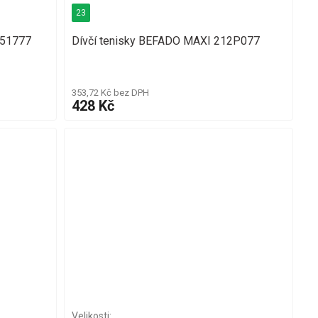
23
451777
Dívčí tenisky BEFADO MAXI 212P077
353,72 Kč bez DPH
428 Kč