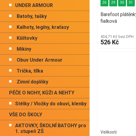
26
29
30
31
UNDER ARMOUR
Barefoot plátě
Batohy, tašky
fialková
Kalhoty, legíny, kraťasy
434,71 Kč bez DPH
Kšiltovky
526 Kč
Mikiny
Obuv Under Armour
Trička, tílka
Zimní doplňky
PÉČE O NOHY, KŮŽI A NEHTY
Stélky / Vložky do obuvi, klenby
VŠE DO ŠKOLY
AKTOVKY, ŠKOLNÍ BATOHY pro
1. stupeň ZŠ