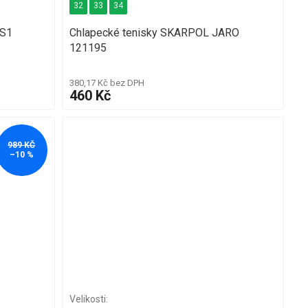
32
33
34
-S1
Chlapecké tenisky SKARPOL JARO
121195
380,17 Kč bez DPH
460 Kč
989 KČ
–10 %