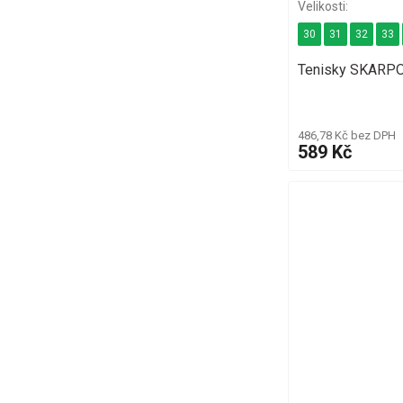
30
31
32
33
Tenisky SKARPO
486,78 Kč bez DPH
589 Kč