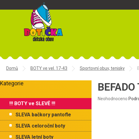
Přejít
na
obsah
Domů
BOTY ve vel. 17-43
Sportovní obuv, tenisky
P
Kategorie
o
BEFADO 
Přeskočit
s
kategorie
t
Průměrné
Neohodnoceno
Podr
!!! BOTY ve SLEVĚ !!!
r
hodnocení
produktu
a
SLEVA bačkory pantofle
je
n
0,0
n
SLEVA celoroční boty
z
í
5
SLEVA letní boty