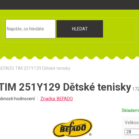
HLEDAT
BEFADO TIM 251Y129 Dětské tenisky
TIM 251Y129 Dětské tenisky
17
obnosti hodnocení
Značka:
BEFADO
Sklade
Velikos