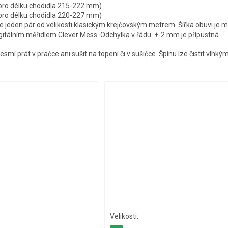
 pro délku chodidla 215-222 mm)
 pro délku chodidla 220-227 mm)
jeden pár od velikosti klasickým krejčovským metrem. Šířka obuvi je m
igitálním měřidlem Clever Mess. Odchylka v řádu +-2 mm je přípustná.
smí prát v pračce ani sušit na topení či v sušičce. Špínu lze čistit vlhk