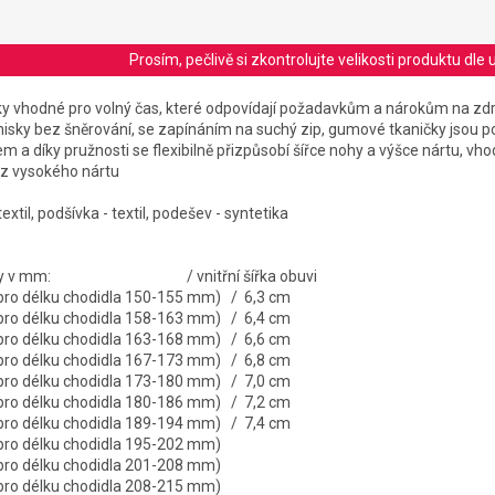
Prosím, pečlivě si zkontrolujte velikosti produktu d
nisky vhodné pro volný čas, které odpovídají požadavkům a nárokům na zd
nisky bez šněrování, se zapínáním na suchý zip, gumové tkaničky jsou 
a díky pružnosti se flexibilně přizpůsobí šířce nohy a výšce nártu, vhod
ez vysokého nártu
textil, podšívka - textil, podešev - syntetika
 stélky v mm: / vnitřní šířka obuvi
 pro délku chodidla 150-155 mm) / 6,3 cm
 pro délku chodidla 158-163 mm) / 6,4 cm
 pro délku chodidla 163-168 mm) / 6,6 cm
 pro délku chodidla 167-173 mm) / 6,8 cm
 pro délku chodidla 173-180 mm) / 7,0 cm
 pro délku chodidla 180-186 mm) / 7,2 cm
 pro délku chodidla 189-194 mm) / 7,4 cm
 pro délku chodidla 195-202 mm)
 pro délku chodidla 201-208 mm)
 pro délku chodidla 208-215 mm)