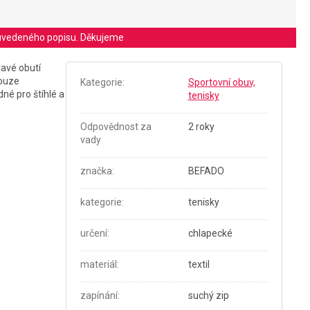
le uvedeného popisu. Děkujeme
ravé obutí
pouze
Kategorie
:
Sportovní obuv,
né pro štíhlé a
tenisky
Odpovědnost za
2 roky
vady
značka
:
BEFADO
kategorie
:
tenisky
určení
:
chlapecké
materiál
:
textil
zapínání
:
suchý zip