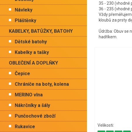
35 - 230 (vhodné
36 - 235 (vhodné
Návleky
Vždy přeměřujeme 
Pláštěnky
kloubů za prsty d
KABELKY, BATŮŽKY, BATOHY
Údržba: Obuv se ne
hadříkem.
Dětské batohy
Kabelky a tašky
OBLEČENÍ A DOPLŇKY
Čepice
Chrániče na boty, kolena
MERINO vlna
Nákrčníky a šály
Punčochové zboží
Rukavice