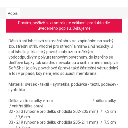
Popis
Prosím, pečlivě si zkontrolujte velikosti produktu dle
uvedeného popisu. Děkujeme
Dětská softshellová rekreační obuv se zapínáním na suchý
zip, střední střih, vhodné pro střední a mírně širší nožičky. U
softshellu je klasický povrch nahrazen měkkým
vodoodpudivým polyuretanovým povrchem, do kterého se
dešťové kapky tak snadno nevsáknou a sníh na něm neulpívá.
SoftShell je díky povrchové úpravě také částečně větruodolný
a to i v případě, kdy není jeho součástí membrána.
Materiál: svršek - textil + syntetika, podšívka - textil, podešev -
syntetika
Délka vnitřní stélky v mm: / šířka stélky
/ vnitřní šířka obuvi
32 - 213 (vhodné pro délku chodidla 202-205 mm) / 7,3 cm
/ 7,6 cm
33 - 219 (vhodné pro délku chodidla 205-211 mm) / 7,5 cm
/ 7,7 cm