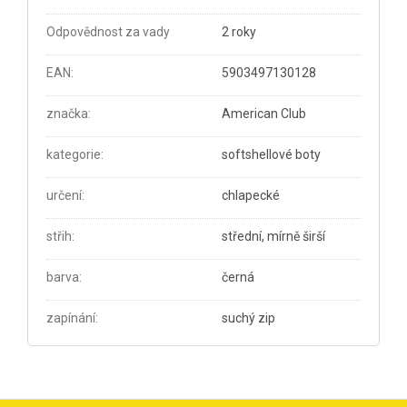
Odpovědnost za vady
2 roky
EAN
:
5903497130128
značka
:
American Club
kategorie
:
softshellové boty
určení
:
chlapecké
střih
:
střední, mírně širší
barva
:
černá
zapínání
:
suchý zip
Z