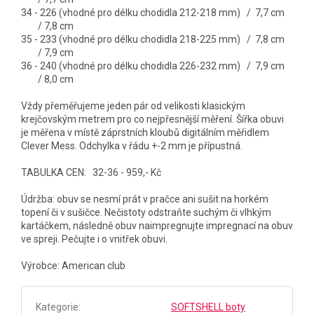
34 - 226 (vhodné pro délku chodidla 212-218 mm) / 7,7 cm
/ 7,8 cm
35 - 233 (vhodné pro délku chodidla 218-225 mm) / 7,8 cm
/ 7,9 cm
36 - 240 (vhodné pro délku chodidla 226-232 mm) / 7,9 cm
/ 8,0 cm
Vždy přeměřujeme jeden pár od velikosti klasickým
krejčovským metrem pro co nejpřesnější měření. Šířka obuvi
je měřena v místě záprstních kloubů digitálním měřidlem
Clever Mess. Odchylka v řádu +-2 mm je přípustná.
TABULKA CEN: 32-36 - 959,- Kč
Údržba: obuv se nesmí prát v pračce ani sušit na horkém
topení či v sušičce. Nečistoty odstraňte suchým či vlhkým
kartáčkem, následně obuv naimpregnujte impregnací na obuv
ve spreji. Pečujte i o vnitřek obuvi.
Výrobce: American club
Kategorie
:
SOFTSHELL boty