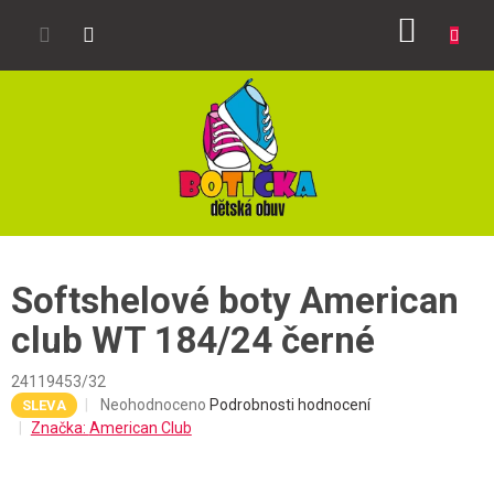
Přejít
NÁKUP
na
obsah
KOŠÍK
Softshelové boty American
club WT 184/24 černé
24119453/32
Průměrné
Neohodnoceno
Podrobnosti hodnocení
SLEVA
hodnocení
Značka:
American Club
produktu
je
0,0