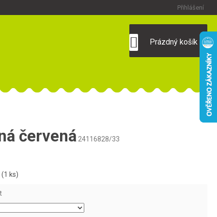
Přihlášení
NÁKUPNÍ
Prázdný košík
KOŠÍK
ná červená
24116828/33
m
(1 ks)
t