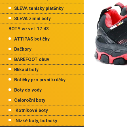
p
hvězdiče
a
SLEVA tenisky plátěnky
n
e
SLEVA zimní boty
l
BOTY ve vel. 17-43
ATTIPAS botičky
Bačkory
BAREFOOT obuv
Blikací boty
Botičky pro první krůčky
Boty do vody
Celoroční boty
Kotníkové boty
Nízké boty, botasky