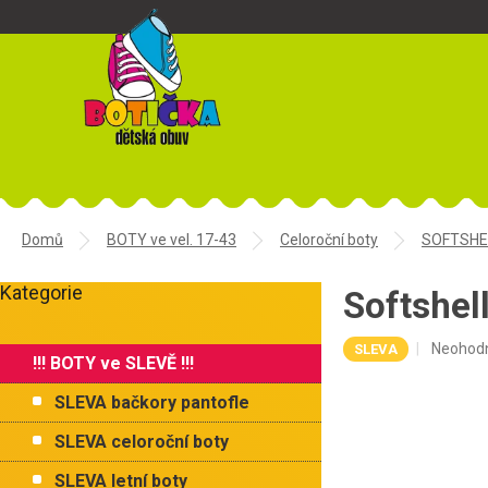
Přejít
na
obsah
Domů
BOTY ve vel. 17-43
Celoroční boty
SOFTSHEL
P
Kategorie
o
Softshe
Přeskočit
s
kategorie
t
Průměr
Neohod
SLEVA
!!! BOTY ve SLEVĚ !!!
r
hodnoce
a
produkt
SLEVA bačkory pantofle
je
n
0,0
n
SLEVA celoroční boty
z
í
5
SLEVA letní boty