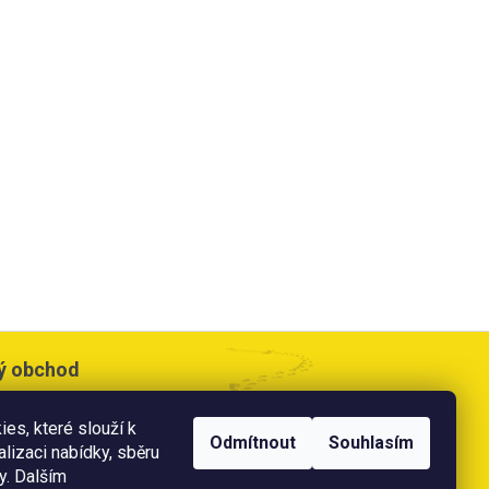
ý obchod
cesta 533,
es, které slouží k
e
Odmítnout
Souhlasím
alizaci nabídky, sběru
doba:
y. Dalším