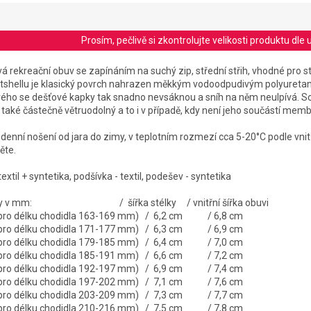
Prosím, pečlivě si zkontrolujte velikosti produktu d
á rekreační obuv se zapínáním na suchý zip, střední střih, vhodné pro s
softshellu je klasický povrch nahrazen měkkým vodoodpudivým polyuret
ého se dešťové kapky tak snadno nevsáknou a sníh na něm neulpívá. Sof
také částečně větruodolný a to i v případě, kdy není jeho součástí mem
enní nošení od jara do zimy, v teplotním rozmezí cca 5-20°C podle vnit
ěte.
textil + syntetika, podšívka - textil, podešev - syntetika
 stélky v mm: / šířka stélky / vnitřní šířka obuvi
é pro délku chodidla 163-169 mm) / 6,2 cm / 6,8 cm
é pro délku chodidla 171-177 mm) / 6,3 cm / 6,9 cm
é pro délku chodidla 179-185 mm) / 6,4 cm / 7,0 cm
é pro délku chodidla 185-191 mm) / 6,6 cm / 7,2 cm
é pro délku chodidla 192-197 mm) / 6,9 cm / 7,4 cm
é pro délku chodidla 197-202 mm) / 7,1 cm / 7,6 cm
é pro délku chodidla 203-209 mm) / 7,3 cm / 7,7 cm
é pro délku chodidla 210-216 mm) / 7,5 cm / 7,8 cm