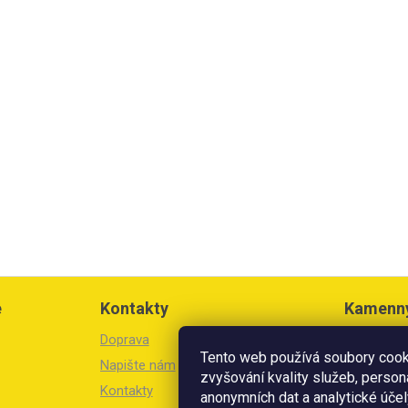
e
Kontakty
Kamenn
Doprava
Březinova 
Tento web používá soubory cooki
Litoměřic
Napište nám
zvyšování kvality služeb, person
Kontakty
Otevírací 
anonymních dat a analytické účel