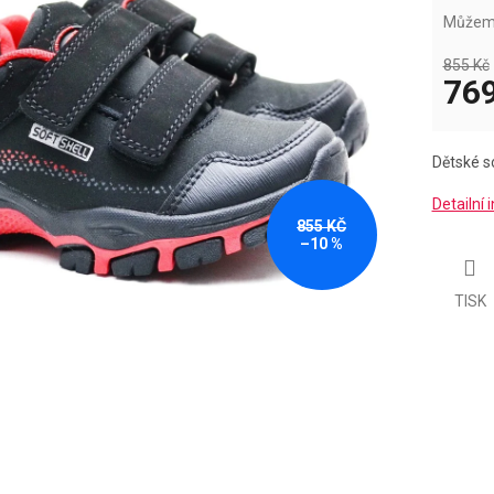
k.
Můžeme
855 Kč
769
Měrná
cena:
Dětské s
Detailní
855 KČ
–10 %
TISK