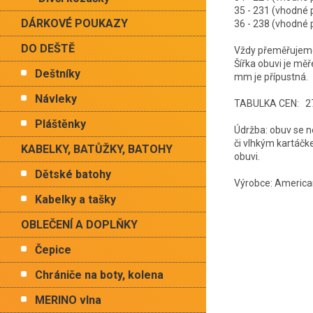
35 - 231 (vhodn
DÁRKOVÉ POUKAZY
36 - 238 (vhodn
DO DEŠTĚ
Vždy přeměřujeme 
Šířka obuvi je mě
Deštníky
mm je přípustná.
Návleky
TABULKA CEN: 27
Pláštěnky
Údržba: obuv se n
či vlhkým kartáčk
KABELKY, BATŮŽKY, BATOHY
obuvi.
Dětské batohy
Výrobce: America
Kabelky a tašky
OBLEČENÍ A DOPLŇKY
Čepice
Chrániče na boty, kolena
MERINO vlna