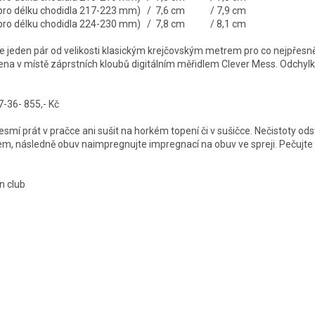
é pro délku chodidla 217-223 mm) / 7,6 cm / 7,9 cm
é pro délku chodidla 224-230 mm) / 7,8 cm / 8,1 cm
jeden pár od velikosti klasickým krejčovským metrem pro co nejpřesně
řena v místě záprstních kloubů digitálním měřidlem Clever Mess. Odchylk
-36- 855,- Kč
esmí prát v pračce ani sušit na horkém topení či v sušičce. Nečistoty o
em, následně obuv naimpregnujte impregnací na obuv ve spreji. Pečujte i
n club