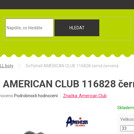
HLEDAT
L boty
Softshell AMERICAN CLUB 116828 černá červená
ll AMERICAN CLUB 116828 čer
né
noceno
Podrobnosti hodnocení
Značka:
American Club
ní
u
Sklade
Velikos