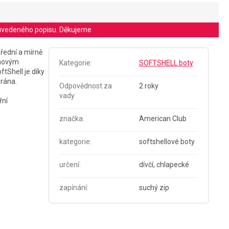
le uvedeného popisu. Děkujeme
třední a mírně
anovým
Kategorie
:
SOFTSHELL boty
tShell je díky
brána.
Odpovědnost za
2 roky
vady
řní
značka
:
American Club
kategorie
:
softshellové boty
určení
:
dívčí, chlapecké
zapínání
:
suchý zip