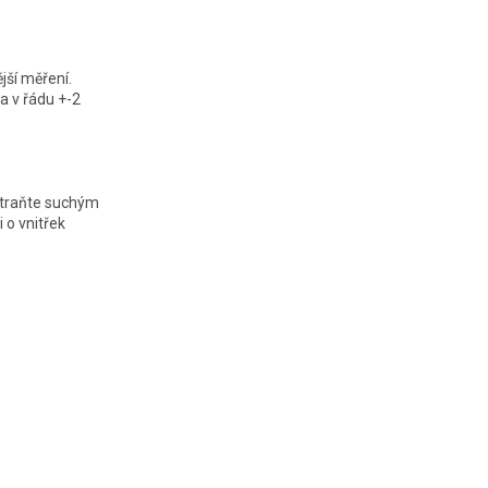
jší měření.
a v řádu +-2
dstraňte suchým
 o vnitřek