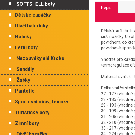
SOFTSHELL boty
Popis
Dětské capáčky
Dívčí balerínky
Dětská softshellov
Holinky
širší nožičky. U 
povrchem, do kter
Letní boty
povrchové úpravě 
Nazouváky alá Kroks
Vhodné pro každod
termoregulace dít
Sandály
Materiál: svršek - 
Žabky
Délka vnitřní
Pantofle
27 - 177 (vhodn
28 - 185 (vhodn
Sportovní obuv, tenisky
29 - 193 (vhodn
30 - 199 (vhodn
Turistické boty
31 - 205 (vhodn
32 - 210 (vhodn
Zimní boty
33 - 217 (vhodn
Dívčí kozačky
34 - 224 (vhodn