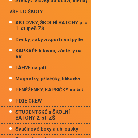
Stélky / Vložky do obuvi, klenby
VŠE DO ŠKOLY
AKTOVKY, ŠKOLNÍ BATOHY pro
1. stupeň ZŠ
Desky, saky a sportovní pytle
KAPSÁŘE k lavici, zástěry na
VV
LÁHVE na pití
Magnetky, přívěšky, blikačky
PENĚŽENKY, KAPSIČKY na krk
PIXIE CREW
STUDENTSKÉ a ŠKOLNÍ
BATOHY 2. st. ZŠ
Svačinové boxy a ubrousky