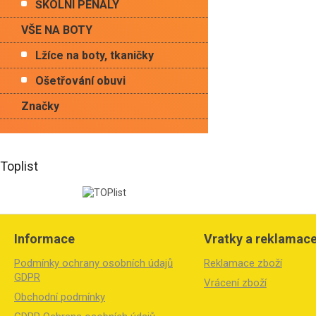
ŠKOLNÍ PENÁLY
VŠE NA BOTY
Lžíce na boty, tkaničky
Ošetřování obuvi
Značky
Toplist
Z
á
Informace
Vratky a reklamac
p
a
Podmínky ochrany osobních údajů
Reklamace zboží
t
GDPR
Vrácení zboží
í
Obchodní podmínky