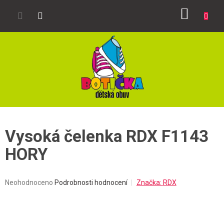
Přejít
NÁKUP
na
obsah
KOŠÍK
Vysoká čelenka RDX F1143
HORY
Průměrné
Neohodnoceno
Podrobnosti hodnocení
Značka:
RDX
hodnocení
produktu
je
0,0