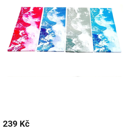
z
5
hvězdiček.
239 Kč