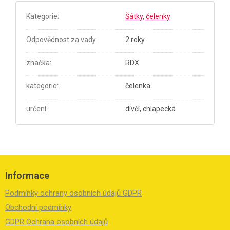
Kategorie
:
Šátky, čelenky
Odpovědnost za vady
2 roky
značka
:
RDX
kategorie
:
čelenka
určení
:
dívčí, chlapecká
Z
á
Informace
p
a
Podmínky ochrany osobních údajů GDPR
t
í
Obchodní podmínky
GDPR Ochrana osobních údajů