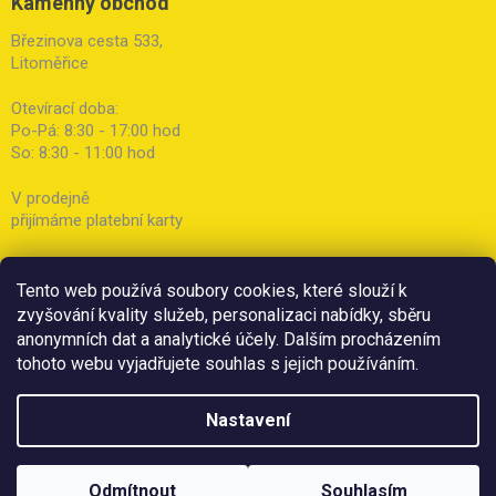
Kamenný obchod
Březinova cesta 533,
Litoměřice
Otevírací doba:
Po-Pá: 8:30 - 17:00 hod
So: 8:30 - 11:00 hod
V prodejně
přijímáme platební karty
Tento web používá soubory cookies, které slouží k
zvyšování kvality služeb, personalizaci nabídky, sběru
anonymních dat a analytické účely. Dalším procházením
tohoto webu vyjadřujete souhlas s jejich používáním.
Nastavení
Odmítnout
Souhlasím