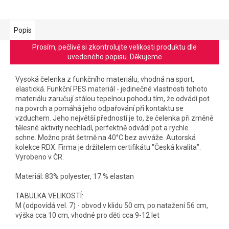
Popis
Prosím, pečlivě si zkontrolujte velikosti produktu dle
uvedeného popisu. Děkujeme
Vysoká čelenka z funkčního materiálu, vhodná na sport,
elastická. Funkční PES materiál - jedinečné vlastnosti tohoto
materiálu zaručují stálou tepelnou pohodu tím, že odvádí pot
na povrch a pomáhá jeho odpařování při kontaktu se
vzduchem. Jeho největší předností je to, že čelenka při změně
tělesné aktivity nechladí, perfektně odvádí pot a rychle
schne. Možno prát šetrně na 40°C bez aviváže. Autorská
kolekce RDX. Firma je držitelem certifikátu "Česká kvalita".
Vyrobeno v ČR.
Materiál: 83% polyester, 17 % elastan
TABULKA VELIKOSTÍ:
M (odpovídá vel. 7) - obvod v klidu 50 cm, po natažení 56 cm,
výška cca 10 cm, vhodné pro děti cca 9-12 let