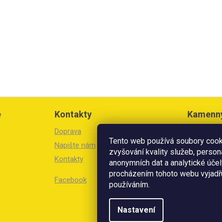
e
Kontakty
Kamenn
Doprava
Březinova 
Tento web používá soubory cooki
Litoměřic
Napište nám
zvyšování kvality služeb, person
Kontakty
Otevírací 
anonymních dat a analytické účel
Po-Pá: 8:3
procházením tohoto webu vyjadřu
Facebook
So: 8:30 -
používáním.
V prodejn
Nastavení
přijímáme 