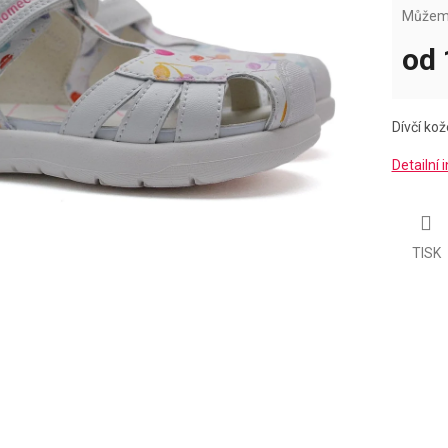
Můžeme
od
Měrná
cena:
Dívčí ko
Detailní
TISK