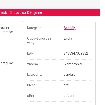
le uvedeného popisu. Děkujeme
ráci se
Kategorie
:
Sandály
itutem ve
Odpovědnost za
2 roky
vady
EAN
:
8433347009832
rmoregulaci
značka
:
Biomecanics
kategorie
:
sandále
určení
:
dívčí
střih
:
střední