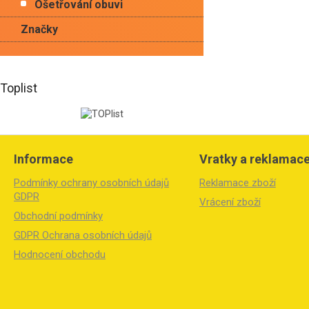
Ošetřování obuvi
Značky
Toplist
Z
á
Informace
Vratky a reklamac
p
a
Podmínky ochrany osobních údajů
Reklamace zboží
t
GDPR
Vrácení zboží
í
Obchodní podmínky
GDPR Ochrana osobních údajů
Hodnocení obchodu