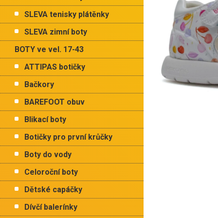
p
hvězdiček.
a
SLEVA tenisky plátěnky
n
e
SLEVA zimní boty
l
BOTY ve vel. 17-43
ATTIPAS botičky
Bačkory
BAREFOOT obuv
Blikací boty
Botičky pro první krůčky
Boty do vody
Celoroční boty
Dětské capáčky
Dívčí balerínky