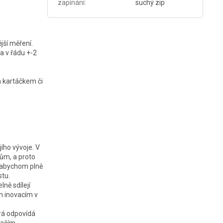
zapínání
:
suchý zip
jší měření.
a v řádu +-2
ým kartáčkem či
jího vývoje. V
ům, a proto
, abychom plně
stu.
ně sdílejí
m inovacím v
erá odpovídá