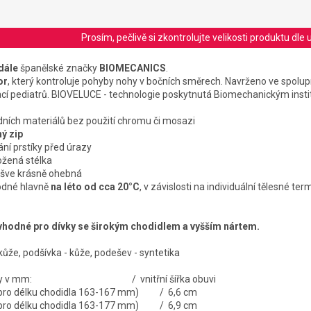
Prosím, pečlivě si zkontrolujte velikosti produktu d
dále
španělské značky
BIOMECANICS
.
or
, který kontroluje pohyby nohy v bočních směrech. Navrženo ve spolup
cí pediatrů. BIOVELUCE - technologie poskytnutá Biomechanickým inst
odních materiálů bez použití chromu či mosazi
ý zip
ní prstíky před úrazy
kožená stélka
ešve krásně ohebná
hodné hlavně
na léto
od cca 20°C
, v závislosti na individuální tělesné te
nevhodné pro dívky se širokým chodidlem a vyšším nártem.
 kůže, podšívka - kůže, podešev - syntetika
í stélky v mm: / vnitřní šířka obuvi
é pro délku chodidla 163-167 mm) / 6,6 cm
é pro délku chodidla 163-177 mm) / 6,9 cm