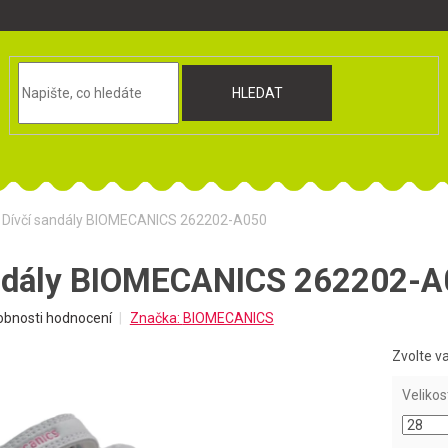
HLEDAT
Dívčí sandály BIOMECANICS 262202-A050
andály BIOMECANICS 262202-
obnosti hodnocení
Značka:
BIOMECANICS
Zvolte v
Velikos