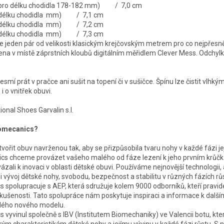
é pro délku chodidla 178-182 mm) / 7,0 cm
o délku chodidla mm) / 7,1 cm
o délku chodidla mm) / 7,2 cm
o délku chodidla mm) / 7,3 cm
jeden pár od velikosti klasickým krejčovským metrem pro co nejpřesně
řena v místě záprstních kloubů digitálním měřidlem Clever Mess. Odchylk
smí prát v pračce ani sušit na topení či v sušičce. Špínu lze čistit vlhk
i o vnitřek obuvi.
onal Shoes Garvalin s.l.
iomecanics?
ytvořit obuv navrženou tak, aby se přizpůsobila tvaru nohy v každé fázi je
cs chceme provázet vašeho malého od fáze lezení k jeho prvním krůčk
ázali k inovaci v oblasti dětské obuvi. Používáme nejnovější technologii
i vývoj dětské nohy, svobodu, bezpečnost a stabilitu v různých fázích rů
 spolupracuje s AEP, která sdružuje kolem 9000 odborníků, kteří pravidel
zkušenosti. Tato spolupráce nám poskytuje inspiraci a informace k další
ždého nového modelu.
 vyvinul společně s IBV (Institutem Biomechaniky) ve Valencii botu, kt