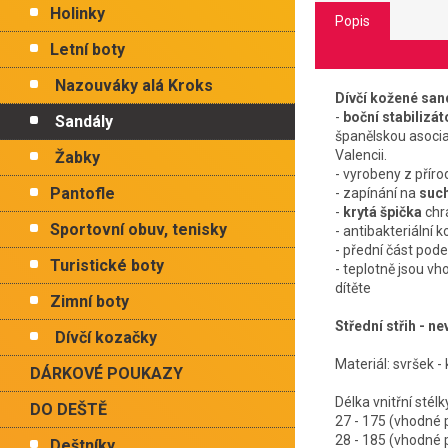
Holinky
Popis
Letní boty
Nazouváky alá Kroks
Dívčí kožené san
-
boční stabilizát
Sandály
španělskou asocia
Valencii.
Žabky
- vyrobeny z přír
Pantofle
- zapínání na
such
-
krytá špička
chrá
Sportovní obuv, tenisky
- antibakteriální 
- přední část pod
Turistické boty
- teplotně jsou v
dítěte
Zimní boty
Střední střih - 
Dívčí kozačky
Materiál: svršek -
DÁRKOVÉ POUKAZY
Délka vnitřn
DO DEŠTĚ
27 - 175 (vhodn
28 - 185 (vhodn
Deštníky