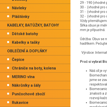
29 - 190 (vhodn
30 - (vhodné pr
Návleky
31 - (vhodné pr
Pláštěnky
32 - (vhodné pr
Vždy přeměřujeme 
KABELKY, BATŮŽKY, BATOHY
Šířka obuvi je mě
mm je přípustná.
Dětské batohy
Údržba: Obuv se ne
Kabelky a tašky
hadříkem. Pečujte 
OBLEČENÍ A DOPLŇKY
Výrobce: Internati
Čepice
Proč si vybrat B
Chrániče na boty, kolena
Náš cíl je v
Biomechani
MERINO vlna
jsme se zav
respektoval
Nákrčníky a šály
Biomecanics
znalosti a 
Punčochové zboží
rozvoji ka
Rukavice
Biomecanics