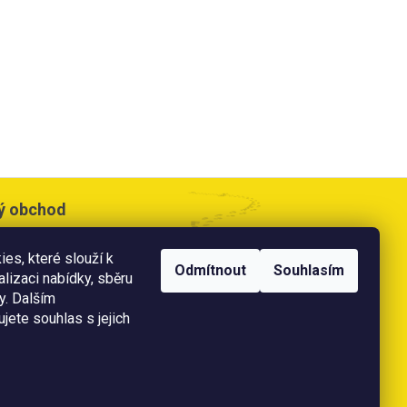
ý obchod
cesta 533,
es, které slouží k
e
Odmítnout
Souhlasím
alizaci nabídky, sběru
doba:
y. Dalším
0 - 17:00 hod
jete souhlas s jejich
 11:00 hod
ě
platební karty