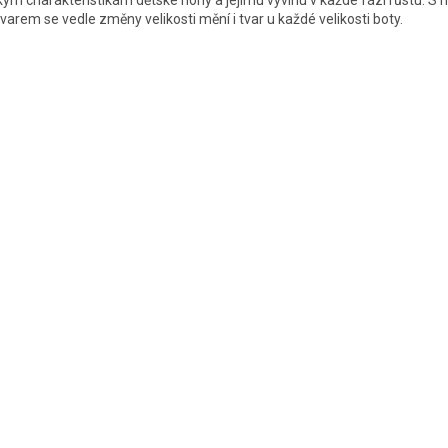
ým charakteristikám dětské nohy a jejímu vývinu v každé fázi růstu. S 
varem se vedle změny velikosti mění i tvar u každé velikosti boty.