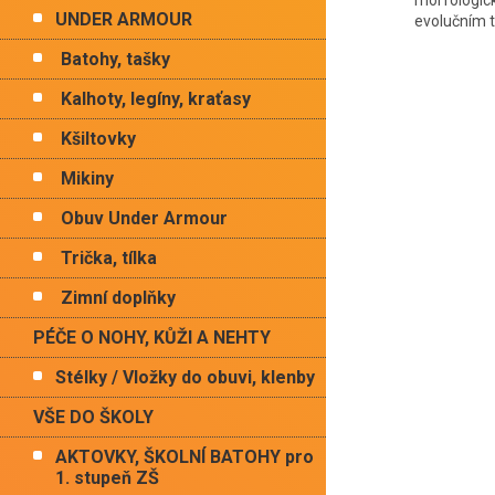
morfologick
UNDER ARMOUR
evolučním t
Batohy, tašky
Kalhoty, legíny, kraťasy
Kšiltovky
Mikiny
Obuv Under Armour
Trička, tílka
Zimní doplňky
PÉČE O NOHY, KŮŽI A NEHTY
Stélky / Vložky do obuvi, klenby
VŠE DO ŠKOLY
AKTOVKY, ŠKOLNÍ BATOHY pro
1. stupeň ZŠ