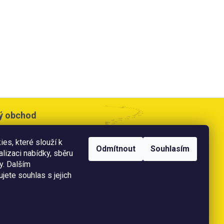
ý obchod
cesta 533,
es, které slouží k
e
Odmítnout
Souhlasím
alizaci nabídky, sběru
doba:
y. Dalším
0 - 17:00 hod
jete souhlas s jejich
 11:00 hod
ě
platební karty