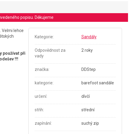
le uvedeného popisu. Děkujeme
. Velmi lehce
ětských
Kategorie
:
Sandály
Odpovědnost za
2 roky
 používat při
vady
odešev !!!
značka
:
DDStep
kategorie
:
barefoot sandále
určení
:
dívčí
střih
:
střední
zapínání
:
suchý zip