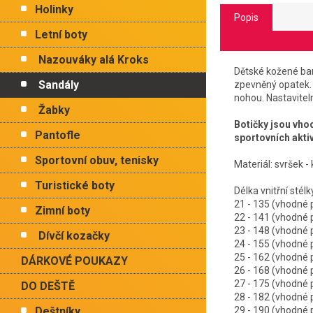
Holinky
Popis
Letní boty
Nazouváky alá Kroks
Dětské kožené bar
Sandály
zpevněný opatek. 
nohou. Nastaviteln
Žabky
Botičky jsou vho
Pantofle
sportovních aktiv
Sportovní obuv, tenisky
Materiál: svršek -
Turistické boty
Délka vnitřní 
21 - 135 (vhodn
Zimní boty
22 - 141 (vhodn
23 - 148 (vhodn
Dívčí kozačky
24 - 155 (vhodn
25 - 162 (vhodn
DÁRKOVÉ POUKAZY
26 - 168 (vhodn
27 - 175 (vhodn
DO DEŠTĚ
28 - 182 (vhodn
Deštníky
29 - 190 (vhodn