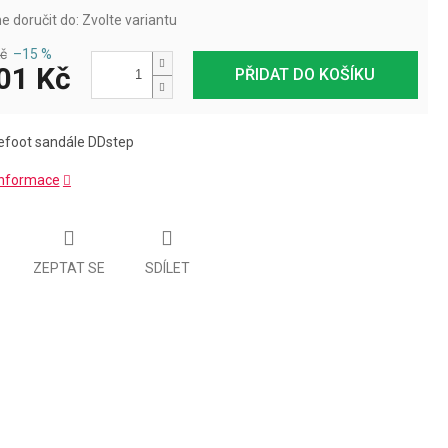
 doručit do:
Zvolte variantu
č
–15 %
01 Kč
PŘIDAT DO KOŠÍKU
refoot sandále DDstep
 informace
ZEPTAT SE
SDÍLET