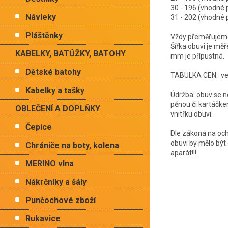
30 - 196 (vhodn
Návleky
31 - 202 (vhodn
Pláštěnky
Vždy přeměřujeme 
Šířka obuvi je mě
KABELKY, BATŮŽKY, BATOHY
mm je přípustná.
Dětské batohy
TABULKA CEN: vel.
Kabelky a tašky
Údržba: obuv se ne
pěnou či kartáčke
OBLEČENÍ A DOPLŇKY
vnitřku obuvi.
Čepice
Dle zákona na och
obuvi by mělo být
Chrániče na boty, kolena
aparát!!!
MERINO vlna
Nákrčníky a šály
Punčochové zboží
Rukavice