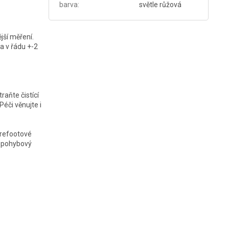
barva
:
světle růžová
jší měření.
a v řádu +-2
raňte čistící
éči věnujte i
arefootové
ý pohybový