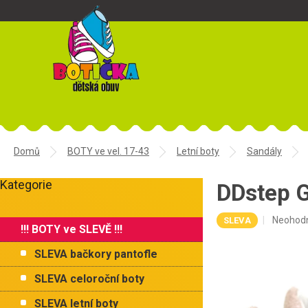
Přejít
na
obsah
Domů
BOTY ve vel. 17-43
Letní boty
Sandály
P
Kategorie
o
DDstep G
Přeskočit
s
kategorie
t
Průměr
Neohod
SLEVA
!!! BOTY ve SLEVĚ !!!
r
hodnoce
a
produkt
SLEVA bačkory pantofle
je
n
0,0
n
SLEVA celoroční boty
z
í
5
SLEVA letní boty