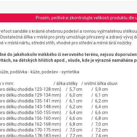
Prosím, pečlivě si zkontrolujte velikosti produktu d
efoot sandále s krásně ohebnou podešví a rovnou vyjímatelnou stélkou
Dostatečná šířka v místě pro prsty
umožňuje přirozený a zdravý vývoj
d
é v místě nártu, střední střih, vhodné pro střední a mírně širší nožičky.
dné do jakéhokoliv měkkého či nerovného terénu, nejsou doporučeny
itách, na dětských hřištích apod., všude, kde je výrazně namáhána p
 kůže, podšívka - kůže, podešev - syntetika
stélky v mm: / šířka stélky / vnitřní šířka obuvi
é pro délku chodidla 123-128 mm) / 5,7 cm / 5,9 cm
é pro délku chodidla 129-134 mm) / 6,0 cm / 6,1 cm
é pro délku chodidla 135-141 mm) / 6,1 cm / 6,2 cm
é pro délku chodidla 143-148 mm) / 6,2 cm / 6,4 cm
é pro délku chodidla 150-155 mm) / 6,4 cm / 6,6 cm
é pro délku chodidla 156-160 mm) / 6,6 cm / 6,8 cm
é pro délku chodidla 162-168 mm) / 6,8 cm / 7,0 cm
é pro délku chodidla 170-175 mm) / 7,0 cm / 7,2 cm
é pro délku chodidla 178-183 mm) / 7,2 cm / 7,4 cm