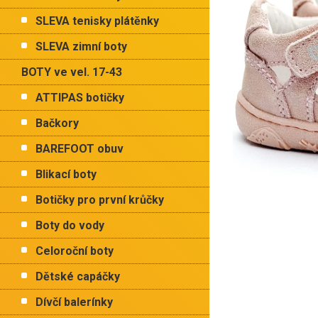
p
hvězdiče
a
SLEVA tenisky plátěnky
n
e
SLEVA zimní boty
l
BOTY ve vel. 17-43
ATTIPAS botičky
Bačkory
BAREFOOT obuv
Blikací boty
Botičky pro první krůčky
Boty do vody
Celoroční boty
Dětské capáčky
Dívčí balerínky