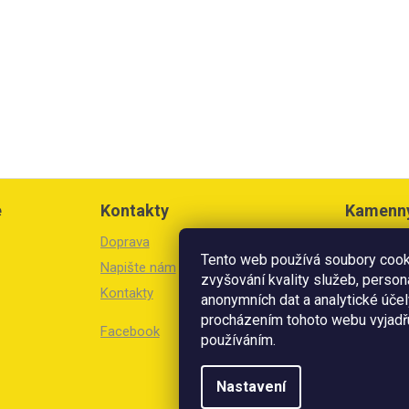
e
Kontakty
Kamenn
Doprava
Březinova 
Tento web používá soubory cooki
Litoměřic
Napište nám
zvyšování kvality služeb, person
Kontakty
Otevírací 
anonymních dat a analytické účel
Po-Pá: 8:3
procházením tohoto webu vyjadřu
Facebook
So: 8:30 -
používáním.
V prodejn
Nastavení
přijímáme 