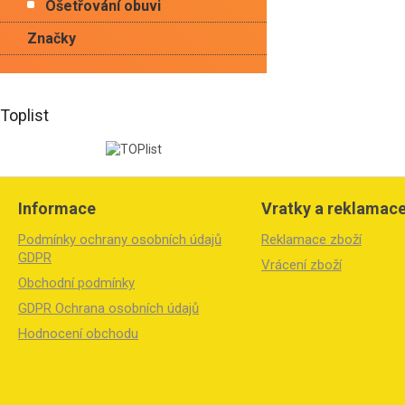
Ošetřování obuvi
Značky
Toplist
Z
á
Informace
Vratky a reklamac
p
a
Podmínky ochrany osobních údajů
Reklamace zboží
t
GDPR
Vrácení zboží
í
Obchodní podmínky
GDPR Ochrana osobních údajů
Hodnocení obchodu