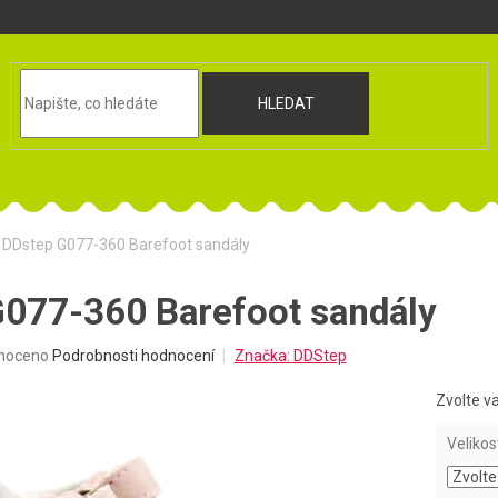
HLEDAT
DDstep G077-360 Barefoot sandály
077-360 Barefoot sandály
né
noceno
Podrobnosti hodnocení
Značka:
DDStep
ní
u
Zvolte v
Velikos