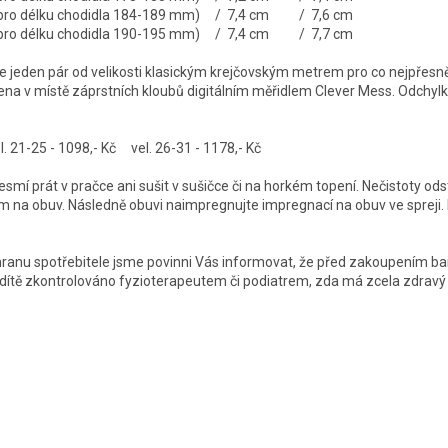
é pro délku chodidla 184-189 mm) / 7,4 cm / 7,6 cm
é pro délku chodidla 190-195 mm) / 7,4 cm / 7,7 cm
jeden pár od velikosti klasickým krejčovským metrem pro co nejpřesně
řena v místě záprstních kloubů digitálním měřidlem Clever Mess. Odchylk
 21-25 - 1098,- Kč vel. 26-31 - 1178,- Kč
smí prát v pračce ani sušit v sušičce či na horkém topení. Nečistoty odst
m na obuv. Následně obuvi naimpregnujte impregnací na obuv ve spreji. P
ranu spotřebitele jsme povinni Vás informovat, že před zakoupením b
 dítě zkontrolováno fyzioterapeutem či podiatrem, zda má zcela zdrav