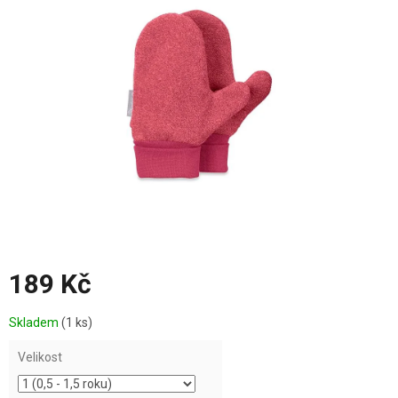
z
5
hvězdiček.
189 Kč
Měrná
Skladem
(1 ks)
cena:
Velikost