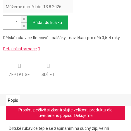
Můžeme doručit do:
13.8.2026
Přidat do košíku
Dětské rukavice fleecové - palčáky - navlékací pro děti 0,5-4 roky
Detailní informace
ZEPTAT SE
SDÍLET
Popis
Prosím, pečlivě si zkontrolujte velikosti produktu dle
uvedeného popisu. Děkujeme
Dětské rukavice teplé se zapínáním na suchý zip, velmi