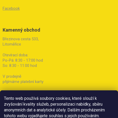
Facebook
Kamenný obchod
Březinova cesta 533,
Litoměřice
Otevírací doba:
Po-Pá: 8:30 - 17:00 hod
So: 8:30 - 11:00 hod
V prodejně
přijímáme platební karty
Tento web používá soubory cookies, které slouží k
zvyšování kvality služeb, personalizaci nabídky, sběru
anonymních dat a analytické účely. Dalším procházením
tohoto webu vyjadřujete souhlas s jejich používáním.