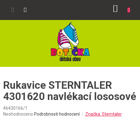
Přejít
NÁKUP
na
obsah
KOŠÍK
Rukavice STERNTALER
4301620 navlékací lososové
46430166/1
Průměrné
Neohodnoceno
Podrobnosti hodnocení
Značka:
Sterntaler
hodnocení
produktu
je
0,0