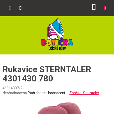
Přejít
NÁKUP
na
obsah
KOŠÍK
Rukavice STERNTALER
4301430 780
46014307/2 -
Průměrné
Neohodnoceno
Podrobnosti hodnocení
Značka:
Sterntaler
hodnocení
produktu
je
0,0