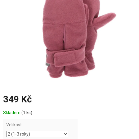
z
5
hvězdiček.
349 Kč
Měrná
Skladem
(1 ks)
cena:
Velikost