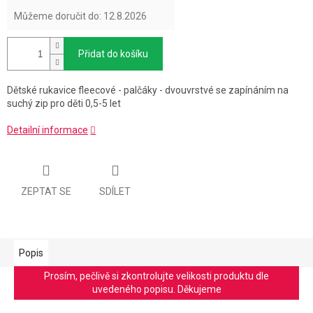
Můžeme doručit do:
12.8.2026
Přidat do košíku
Dětské rukavice fleecové - palčáky - dvouvrstvé se zapínáním na
suchý zip pro děti 0,5-5 let
Detailní informace
ZEPTAT SE
SDÍLET
Popis
Prosím, pečlivě si zkontrolujte velikosti produktu dle
uvedeného popisu. Děkujeme