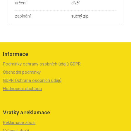
určení
:
dívčí
zapínání
:
suchý zip
Z
á
Informace
p
a
Podmínky ochrany osobních údajů GDPR
t
í
Obchodní podmínky
GDPR Ochrana osobních údajů
Hodnocení obchodu
Vratky a reklamace
Reklamace zboží
Vrácení zboží