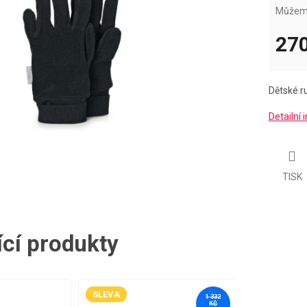
Můžeme
270
Měrná
cena:
Dětské ru
Detailní
TISK
ící produkty
SLEVA
1 332
KČ