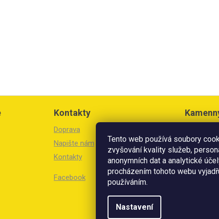
e
Kontakty
Kamenn
Doprava
Březinova 
Tento web používá soubory cooki
Litoměřic
Napište nám
zvyšování kvality služeb, person
Kontakty
Otevírací 
anonymních dat a analytické účel
Po-Pá: 8:3
procházením tohoto webu vyjadřu
Facebook
So: 8:30 -
používáním.
V prodejn
Nastavení
přijímáme 