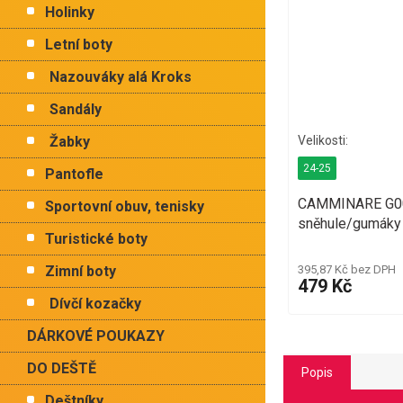
Holinky
Letní boty
Nazouváky alá Kroks
Sandály
Žabky
24-25
Pantofle
CAMMINARE G00
Sportovní obuv, tenisky
sněhule/gumáky 
Turistické boty
395,87 Kč bez DPH
Zimní boty
479 Kč
Dívčí kozačky
DÁRKOVÉ POUKAZY
DO DEŠTĚ
Popis
Deštníky