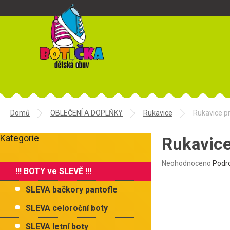
Přejít
na
obsah
Domů
OBLEČENÍ A DOPLŇKY
Rukavice
Rukavice p
P
Kategorie
o
Rukavic
Přeskočit
s
kategorie
t
Průměrné
Neohodnoceno
Podr
!!! BOTY ve SLEVĚ !!!
r
hodnocení
produktu
a
SLEVA bačkory pantofle
je
n
0,0
n
SLEVA celoroční boty
z
í
5
SLEVA letní boty