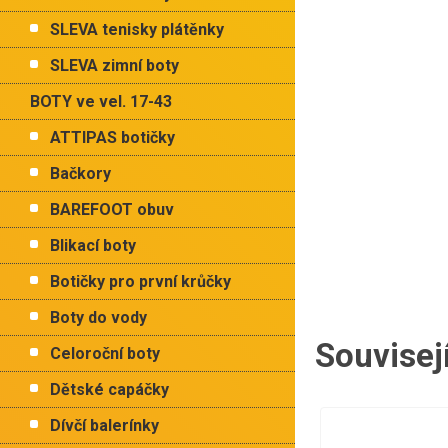
p
hvězdiček.
a
SLEVA tenisky plátěnky
n
e
SLEVA zimní boty
l
BOTY ve vel. 17-43
ATTIPAS botičky
Bačkory
BAREFOOT obuv
Blikací boty
Botičky pro první krůčky
Boty do vody
Souvisej
Celoroční boty
Dětské capáčky
Dívčí balerínky