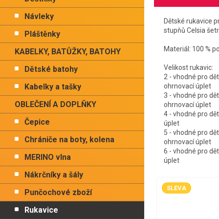
Návleky
Dětské rukavice p
stupňů Celsia šet
Pláštěnky
Materiál: 100 % p
KABELKY, BATŮŽKY, BATOHY
Velikost rukavic:
Dětské batohy
2 - vhodné pro dět
ohrnovací úplet
Kabelky a tašky
3 - vhodné pro dět
OBLEČENÍ A DOPLŇKY
ohrnovací úplet
4 - vhodné pro dět
Čepice
úplet
5 - vhodné pro dět
Chrániče na boty, kolena
ohrnovací úplet
6 - vhodné pro dět
MERINO vlna
úplet
Nákrčníky a šály
SLEVA
Punčochové zboží
Rukavice