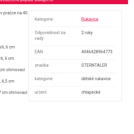
 v pračce na 40
Kategorie
:
Rukavice
Odpovědnost za
2 roky
vady
stí, 6 cm
EAN
:
4046428964773
tí, 6 cm
značka
:
STERNTALER
6 cm ohrnovací
kategorie
:
dětské rukavice
, 6,5 cm
určení
:
chlapecké
 7 cm ohrnovací