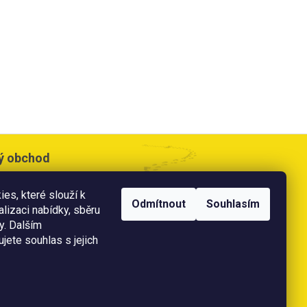
ý obchod
cesta 533,
es, které slouží k
e
Odmítnout
Souhlasím
alizaci nabídky, sběru
doba:
y. Dalším
0 - 17:00 hod
jete souhlas s jejich
 11:00 hod
ě
platební karty