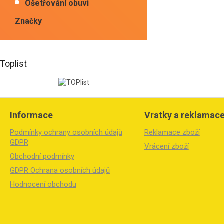
Ošetřování obuvi
Značky
Toplist
Z
á
Informace
Vratky a reklamac
p
a
Podmínky ochrany osobních údajů
Reklamace zboží
t
GDPR
Vrácení zboží
í
Obchodní podmínky
GDPR Ochrana osobních údajů
Hodnocení obchodu