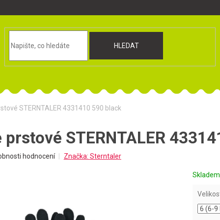
HLEDAT
rstové STERNTALER 4331410 590 black
e prstové STERNTALER 433141
obnosti hodnocení
Značka:
Sterntaler
Sklade
Velikos