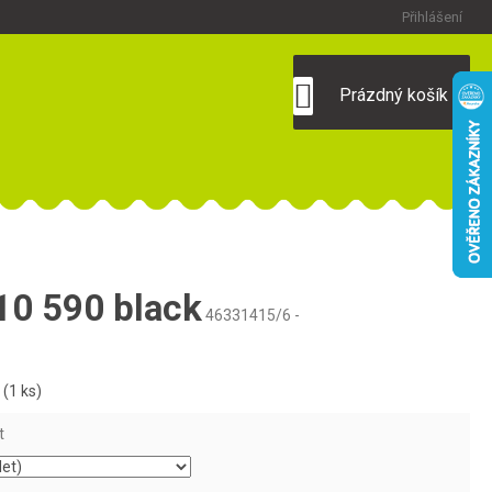
Přihlášení
NÁKUPNÍ
Prázdný košík
KOŠÍK
0 590 black
46331415/6 -
m
(1 ks)
t