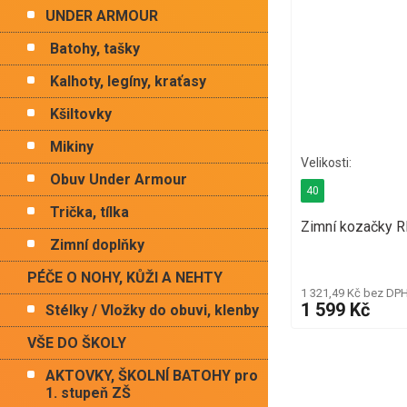
UNDER ARMOUR
Batohy, tašky
Kalhoty, legíny, kraťasy
Kšiltovky
Mikiny
Obuv Under Armour
40
Trička, tílka
Zimní kozačky 
Zimní doplňky
PÉČE O NOHY, KŮŽI A NEHTY
1 321,49 Kč bez DP
1 599 Kč
Stélky / Vložky do obuvi, klenby
VŠE DO ŠKOLY
AKTOVKY, ŠKOLNÍ BATOHY pro
1. stupeň ZŠ