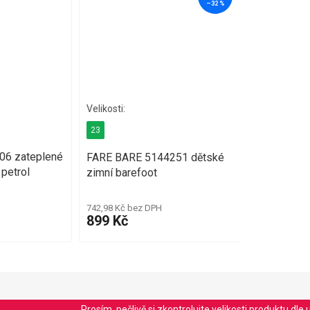
–32 %
23
6 zateplené
FARE BARE 5144251 dětské
petrol
zimní barefoot
742,98 Kč bez DPH
899 Kč
Prosím, pečlivě si zkontrolujte velikosti produktu d