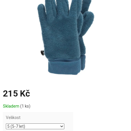
z
5
hvězdiček.
215 Kč
Měrná
Skladem
(1 ks)
cena:
Velikost