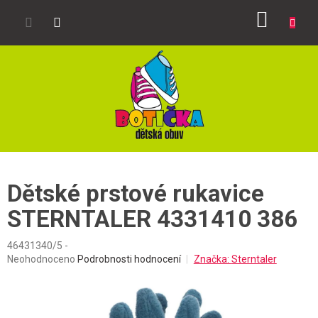
Přejít
NÁKUP
na
obsah
KOŠÍK
Dětské prstové rukavice
STERNTALER 4331410 386
46431340/5 -
Průměrné
Neohodnoceno
Podrobnosti hodnocení
Značka:
Sterntaler
hodnocení
produktu
je
0,0