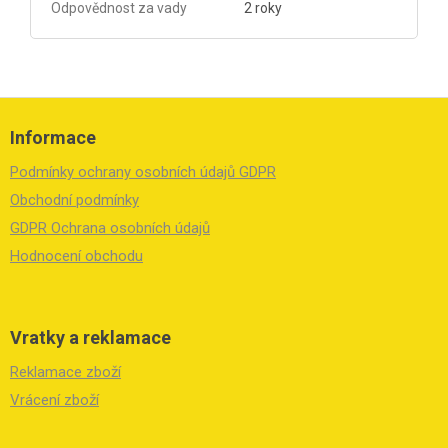
Odpovědnost za vady
2 roky
Z
á
Informace
p
a
Podmínky ochrany osobních údajů GDPR
t
í
Obchodní podmínky
GDPR Ochrana osobních údajů
Hodnocení obchodu
Vratky a reklamace
Reklamace zboží
Vrácení zboží