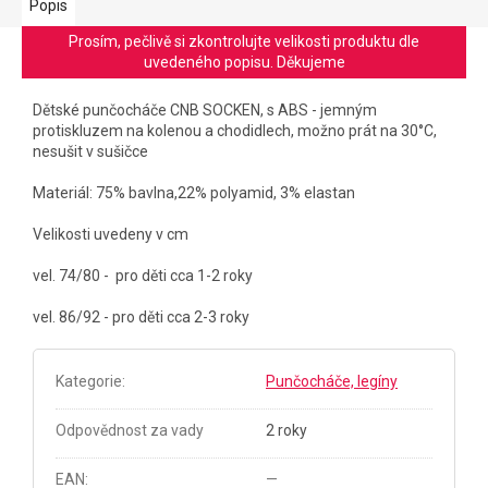
Popis
Prosím, pečlivě si zkontrolujte velikosti produktu dle
uvedeného popisu. Děkujeme
Dětské punčocháče CNB SOCKEN, s ABS - jemným
protiskluzem na kolenou a chodidlech, možno prát na 30°C,
nesušit v sušičce
Materiál: 75% bavlna,22% polyamid, 3% elastan
Velikosti uvedeny v cm
vel. 74/80 - pro děti cca 1-2 roky
vel. 86/92 - pro děti cca 2-3 roky
Kategorie
:
Punčocháče, legíny
Odpovědnost za vady
2 roky
EAN
:
—