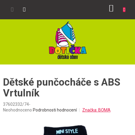
Přejít
NÁKUP
na
obsah
KOŠÍK
Dětské punčocháče s ABS
Vrtulník
37602332/74-
Průměrné
Neohodnoceno
Podrobnosti hodnocení
Značka:
BOMA
hodnocení
produktu
je
0,0