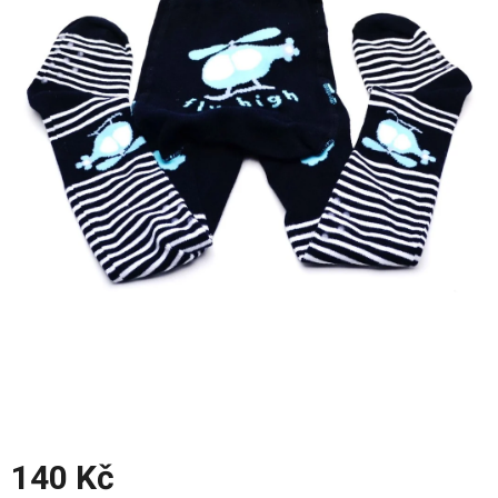
z
5
hvězdiček.
140 Kč