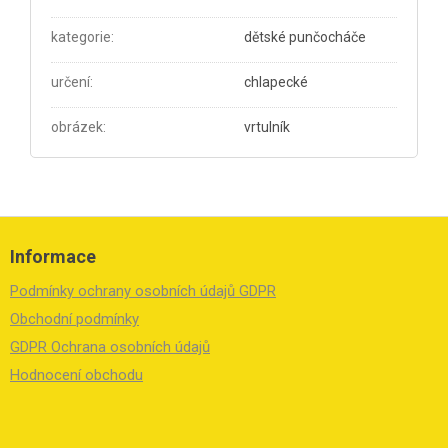
kategorie
:
dětské punčocháče
určení
:
chlapecké
obrázek
:
vrtulník
Z
á
Informace
p
a
Podmínky ochrany osobních údajů GDPR
t
í
Obchodní podmínky
GDPR Ochrana osobních údajů
Hodnocení obchodu