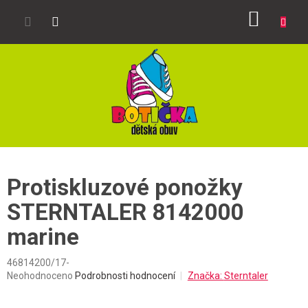
Přejít
NÁKUP
na
obsah
KOŠÍK
Protiskluzové ponožky
STERNTALER 8142000
marine
46814200/17-
Průměrné
Neohodnoceno
Podrobnosti hodnocení
Značka:
Sterntaler
hodnocení
produktu