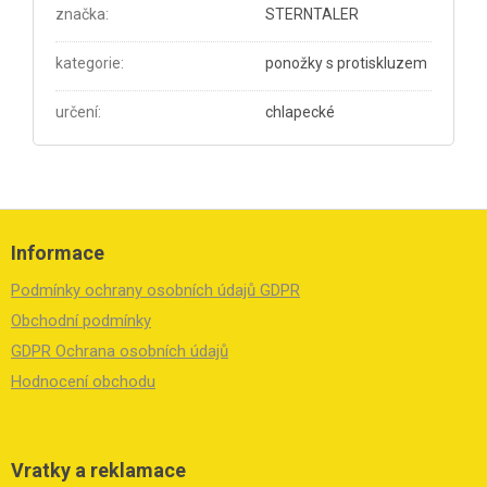
značka
:
STERNTALER
kategorie
:
ponožky s protiskluzem
určení
:
chlapecké
Z
á
Informace
p
a
Podmínky ochrany osobních údajů GDPR
t
í
Obchodní podmínky
GDPR Ochrana osobních údajů
Hodnocení obchodu
Vratky a reklamace