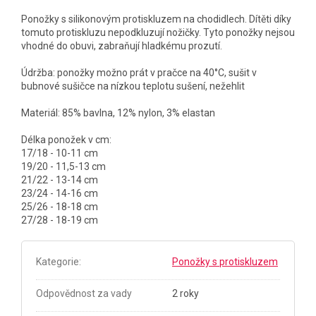
Ponožky s silikonovým protiskluzem na chodidlech. Dítěti díky
tomuto protiskluzu nepodkluzují nožičky. Tyto ponožky nejsou
vhodné do obuvi, zabraňují hladkému prozutí.
Údržba: ponožky možno prát v pračce na 40°C, sušit v
bubnové sušičce na nízkou teplotu sušení, nežehlit
Materiál: 85% bavlna, 12% nylon, 3% elastan
Délka ponožek v cm:
17/18 - 10-11 cm
19/20 - 11,5-13 cm
21/22 - 13-14 cm
23/24 - 14-16 cm
25/26 - 18-18 cm
27/28 - 18-19 cm
Kategorie
:
Ponožky s protiskluzem
Odpovědnost za vady
2 roky