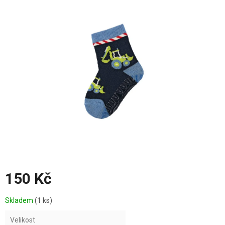
je
0,0
z
5
hvězdiček.
150 Kč
Měrná
Skladem
(1 ks)
cena:
Velikost