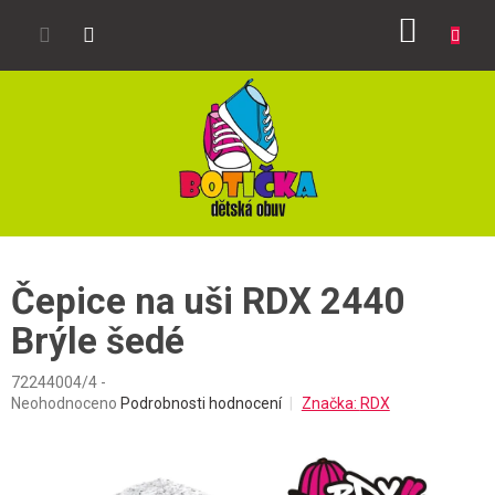
Přejít
NÁKUP
na
obsah
KOŠÍK
Čepice na uši RDX 2440
Brýle šedé
72244004/4 -
Průměrné
Neohodnoceno
Podrobnosti hodnocení
Značka:
RDX
hodnocení
produktu
je
0,0