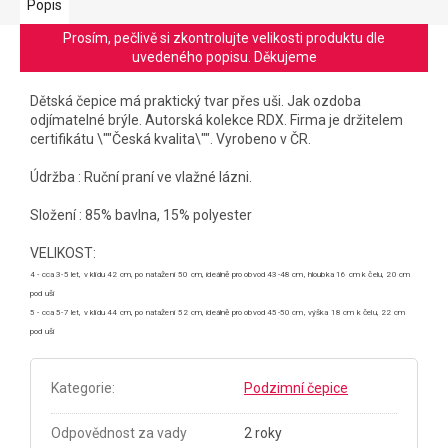
Popis
Prosím, pečlivě si zkontrolujte velikosti produktu dle
uvedeného popisu. Děkujeme
Dětská čepice má praktický tvar přes uši. Jak ozdoba
odjímatelné brýle. Autorská kolekce RDX. Firma je držitelem
certifikátu \""Česká kvalita\"". Vyrobeno v ČR.
Údržba : Ruční praní ve vlažné lázni.
Složení : 85% bavlna, 15% polyester
VELIKOST:
4 - cca 3-5 let, v klidu 42 cm, po natažení 50 cm, ideálně pro obvod 43-48 cm, hloubka 16 cm k čelu, 20 cm
pod uši
5 - cca 5-7 let, v klidu 44 cm, po natažení 52 cm, ideálně pro obvod 45-50 cm, výška 18 cm k čelu, 22 cm
pod uši
Kategorie
:
Podzimní čepice
Odpovědnost za vady
2 roky