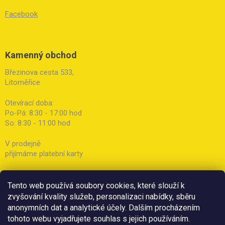
Facebook
Kamenný obchod
Březinova cesta 533,
Litoměřice
Otevírací doba:
Po-Pá: 8:30 - 17:00 hod
So: 8:30 - 11:00 hod
V prodejně
přijímáme platební karty
Tento web používá soubory cookies, které slouží k
zvyšování kvality služeb, personalizaci nabídky, sběru
anonymních dat a analytické účely. Dalším procházením
tohoto webu vyjadřujete souhlas s jejich používáním.