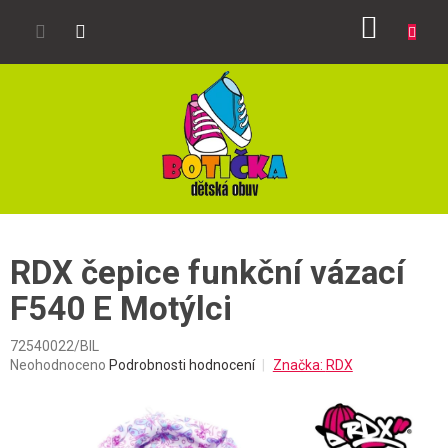
Přejít
NÁKUP
na
obsah
KOŠÍK
RDX čepice funkční vázací
F540 E Motýlci
72540022/BIL
Průměrné
Neohodnoceno
Podrobnosti hodnocení
Značka:
RDX
hodnocení
produktu
je
0,0