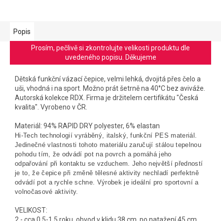
Popis
Prosím, pečlivě si zkontrolujte velikosti produktu dle
uvedeného popisu. Děkujeme
Dětská funkční vázací čepice,
velmi lehká, dvojitá přes čelo a
uši, vhodná i na sport. Možno prát šetrně na 40°C bez aviváže.
Autorská kolekce RDX. Firma je držitelem certifikátu "Česká
kvalita". Vyrobeno v ČR.
Materiál: 94% RAPID DRY polyester, 6% elastan
Hi-Tech technologií vyráběný, italský, funkční PES materiál.
Jedinečné vlastnosti tohoto materiálu zaručují stálou tepelnou
pohodu tím, že odvádí pot na povrch a pomáhá jeho
odpařování při kontaktu se vzduchem. Jeho největší předností
je to, že čepice při změně tělesné aktivity nechladí perfektně
odvádí pot a rychle schne. Výrobek je ideální pro sportovní a
volnočasové aktivity.
VELIKOST:
2 - cca 0,5-1,5 roku, obvod v klidu 38 cm, po natažení 45 cm,