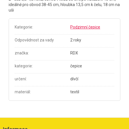
ideálně pro obvod 38-45 cm, hloubka 13,5 cm k čelu, 18 cm na
uši
Kategorie
:
Podzimní čepice
Odpovědnost za vady
2 roky
značka
:
RDX
kategorie
:
čepice
určení
:
dívčí
materiál
:
textil
Z
á