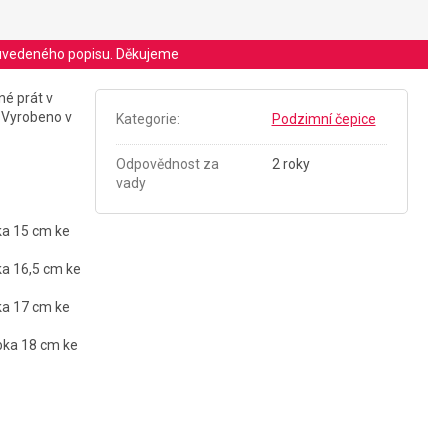
le uvedeného popisu. Děkujeme
né prát v
. Vyrobeno v
Kategorie
:
Podzimní čepice
Odpovědnost za
2 roky
vady
bka 15 cm ke
ka 16,5 cm ke
bka 17 cm ke
ubka 18 cm ke