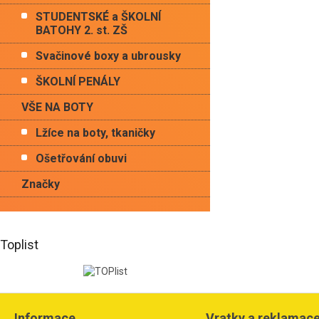
STUDENTSKÉ a ŠKOLNÍ
BATOHY 2. st. ZŠ
Svačinové boxy a ubrousky
ŠKOLNÍ PENÁLY
VŠE NA BOTY
Lžíce na boty, tkaničky
Ošetřování obuvi
Značky
Toplist
Z
á
Informace
Vratky a reklamac