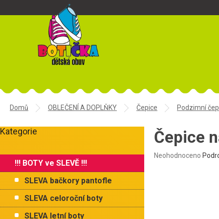
Přejít
na
obsah
Domů
OBLEČENÍ A DOPLŇKY
Čepice
Podzimní čep
P
Kategorie
o
Čepice n
Přeskočit
s
kategorie
t
Průměrné
Neohodnoceno
Podr
!!! BOTY ve SLEVĚ !!!
r
hodnocení
produktu
a
SLEVA bačkory pantofle
je
n
0,0
n
SLEVA celoroční boty
z
í
5
SLEVA letní boty