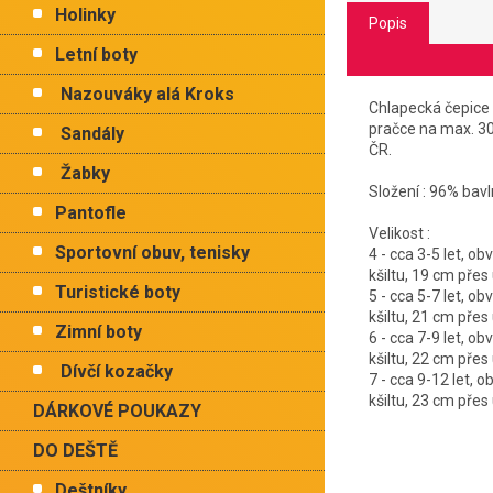
Holinky
Popis
Letní boty
Nazouváky alá Kroks
Chlapecká čepice s
pračce na max. 30°
Sandály
ČR.
Žabky
Složení : 96% bav
Pantofle
Velikost :
Sportovní obuv, tenisky
4 - cca 3-5 let, o
kšiltu, 19 cm přes 
Turistické boty
5 - cca 5-7 let, o
kšiltu, 21 cm přes 
Zimní boty
6 - cca 7-9 let, o
kšiltu, 22 cm přes 
Dívčí kozačky
7 - cca 9-12 let, 
kšiltu, 23 cm přes 
DÁRKOVÉ POUKAZY
DO DEŠTĚ
Deštníky