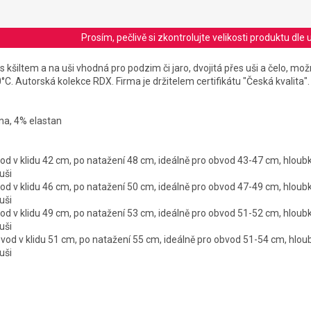
Prosím, pečlivě si zkontrolujte velikosti produktu d
 kšiltem a na uši vhodná pro podzim či jaro, dvojitá přes uši a čelo, mož
C. Autorská kolekce RDX. Firma je držitelem certifikátu "Česká kvalita"
lna, 4% elastan
bvod v klidu 42 cm, po natažení 48 cm, ideálně pro obvod 43-47 cm, hlou
uši
bvod v klidu 46 cm, po natažení 50 cm, ideálně pro obvod 47-49 cm, hloub
uši
bvod v klidu 49 cm, po natažení 53 cm, ideálně pro obvod 51-52 cm, hlou
uši
obvod v klidu 51 cm, po natažení 55 cm, ideálně pro obvod 51-54 cm, hlo
uši