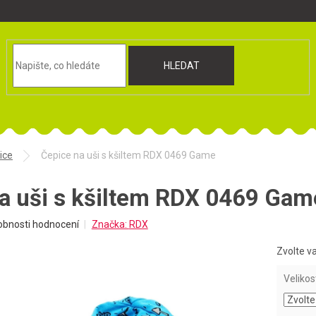
HLEDAT
ice
Čepice na uši s kšiltem RDX 0469 Game
a uši s kšiltem RDX 0469 Gam
obnosti hodnocení
Značka:
RDX
Zvolte v
Velikos