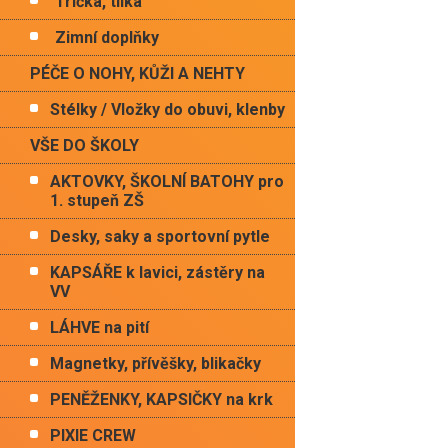
Trička, tílka
Zimní doplňky
PÉČE O NOHY, KŮŽI A NEHTY
Stélky / Vložky do obuvi, klenby
VŠE DO ŠKOLY
AKTOVKY, ŠKOLNÍ BATOHY pro
1. stupeň ZŠ
Desky, saky a sportovní pytle
KAPSÁŘE k lavici, zástěry na
VV
LÁHVE na pití
Magnetky, přívěšky, blikačky
PENĚŽENKY, KAPSIČKY na krk
PIXIE CREW