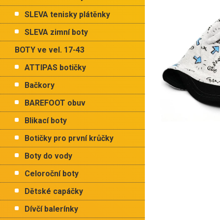
p
hvězdiček.
a
SLEVA tenisky plátěnky
n
e
SLEVA zimní boty
l
BOTY ve vel. 17-43
ATTIPAS botičky
Bačkory
BAREFOOT obuv
Blikací boty
Botičky pro první krůčky
Boty do vody
Celoroční boty
Dětské capáčky
Dívčí balerínky