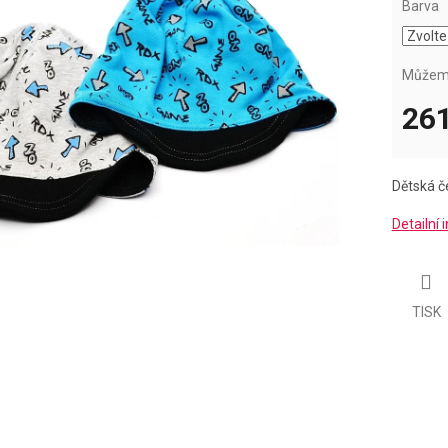
Barva
Můžeme
261
Měrná
cena:
Dětská če
Detailní
TISK