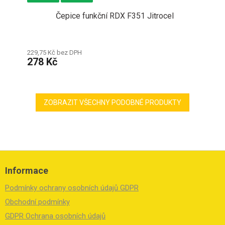
Čepice funkční RDX F351 Jitrocel
229,75 Kč bez DPH
278 Kč
ZOBRAZIT VŠECHNY PODOBNÉ PRODUKTY
Z
á
Informace
p
a
Podmínky ochrany osobních údajů GDPR
t
í
Obchodní podmínky
GDPR Ochrana osobních údajů