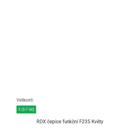
5 (5-7 let)
RDX čepice funkční F235 Květy