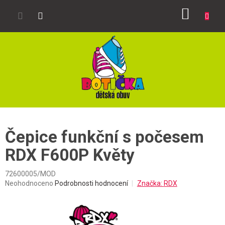
Přejít
NÁKUP
na
obsah
KOŠÍK
Čepice funkční s počesem
RDX F600P Květy
72600005/MOD
Průměrné
Neohodnoceno
Podrobnosti hodnocení
Značka:
RDX
hodnocení
produktu
je
0,0