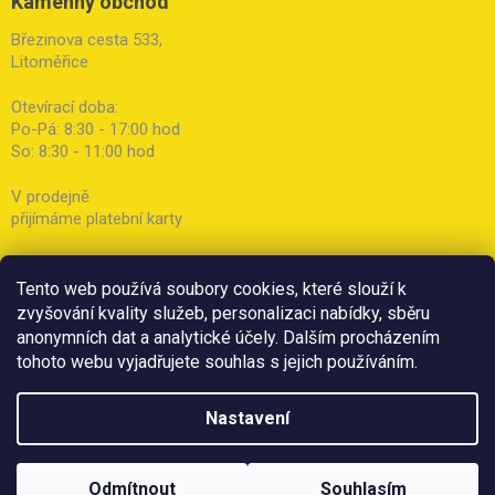
Kamenný obchod
Březinova cesta 533,
Litoměřice
Otevírací doba:
Po-Pá: 8:30 - 17:00 hod
So: 8:30 - 11:00 hod
V prodejně
přijímáme platební karty
Tento web používá soubory cookies, které slouží k
zvyšování kvality služeb, personalizaci nabídky, sběru
anonymních dat a analytické účely. Dalším procházením
tohoto webu vyjadřujete souhlas s jejich používáním.
Nastavení
Odmítnout
Souhlasím