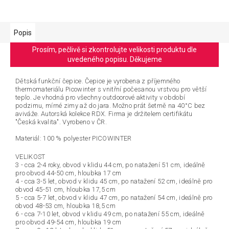
Popis
Prosím, pečlivě si zkontrolujte velikosti produktu dle
uvedeného popisu. Děkujeme
Dětská funkční čepice. Čepice je vyrobena z příjemného
thermomateriálu Picowinter s vnitřní počesanou vrstvou pro větší
teplo. Je vhodná pro všechny outdoorové aktivity v období
podzimu, mírné zimy až do jara. Možno prát šetrně na 40°C bez
aviváže. Autorská kolekce RDX. Firma je držitelem certifikátu
"Česká kvalita". Vyrobeno v ČR.
Materiál: 100 % polyester PICOWINTER
VELIKOST
3 - cca 2-4 roky, obvod v klidu 44 cm, po natažení 51 cm, ideálně
pro obvod 44-50 cm, hloubka 17 cm
4 - cca 3-5 let, obvod v klidu 45 cm, po natažení 52 cm, ideálně pro
obvod 45-51 cm, hloubka 17,5 cm
5 - cca 5-7 let, obvod v klidu 47 cm, po natažení 54 cm, ideálně pro
obvod 48-53 cm, hloubka 18,5 cm
6 - cca 7-10 let, obvod v klidu 49 cm, po natažení 55 cm, ideálně
pro obvod 49-54 cm, hloubka 19 cm