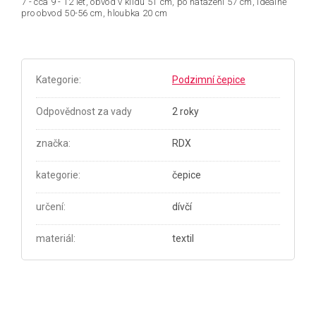
7 - cca 9 - 12 let, obvod v klidu 51 cm, po natažení 57 cm, ideálně
pro obvod 50-56 cm, hloubka 20 cm
Kategorie
:
Podzimní čepice
Odpovědnost za vady
2 roky
značka
:
RDX
kategorie
:
čepice
určení
:
dívčí
materiál
:
textil