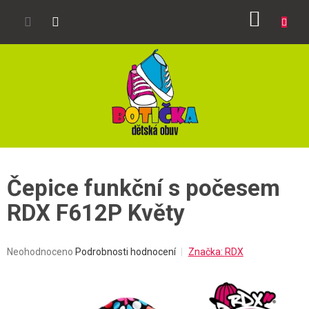
Přejít
NÁKUP
na
obsah
KOŠÍK
Čepice funkční s počesem
RDX F612P Květy
Průměrné
Neohodnoceno
Podrobnosti hodnocení
Značka:
RDX
hodnocení
produktu
je
0,0