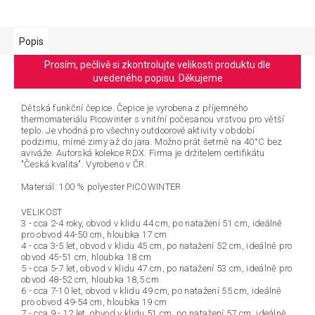
Popis
Prosím, pečlivě si zkontrolujte velikosti produktu dle
uvedeného popisu. Děkujeme
Dětská funkční čepice. Čepice je vyrobena z příjemného
thermomateriálu Picowinter s vnitřní počesanou vrstvou pro větší
teplo. Je vhodná pro všechny outdoorové aktivity v období
podzimu, mírné zimy až do jara. Možno prát šetrně na 40°C bez
aviváže. Autorská kolekce RDX. Firma je držitelem certifikátu
"Česká kvalita". Vyrobeno v ČR.
Materiál: 100 % polyester PICOWINTER
VELIKOST
3 - cca 2-4 roky, obvod v klidu 44 cm, po natažení 51 cm, ideálně
pro obvod 44-50 cm, hloubka 17 cm
4 - cca 3-5 let, obvod v klidu 45 cm, po natažení 52 cm, ideálně pro
obvod 45-51 cm, hloubka 18 cm
5 - cca 5-7 let, obvod v klidu 47 cm, po natažení 53 cm, ideálně pro
obvod 48-52 cm, hloubka 18,5 cm
6 - cca 7-10 let, obvod v klidu 49 cm, po natažení 55 cm, ideálně
pro obvod 49-54 cm, hloubka 19 cm
7 - cca 9 - 12 let, obvod v klidu 51 cm, po natažení 57 cm, ideálně