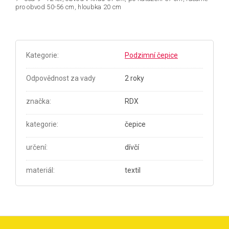
pro obvod 50-56 cm, hloubka 20 cm
Kategorie
:
Podzimní čepice
Odpovědnost za vady
2 roky
značka
:
RDX
kategorie
:
čepice
určení
:
dívčí
materiál
:
textil
Z