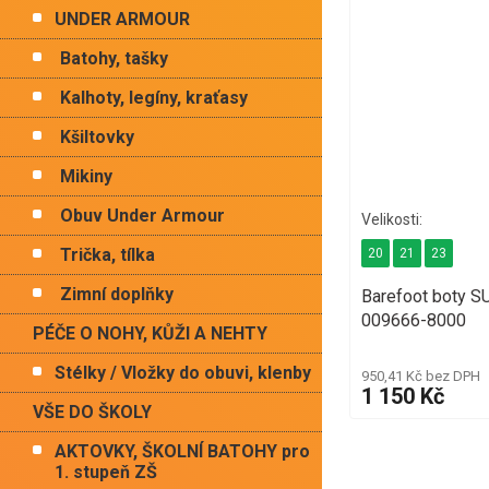
UNDER ARMOUR
Batohy, tašky
Kalhoty, legíny, kraťasy
Kšiltovky
Mikiny
Obuv Under Armour
Trička, tílka
20
21
23
Zimní doplňky
Barefoot boty 
009666-8000
PÉČE O NOHY, KŮŽI A NEHTY
Stélky / Vložky do obuvi, klenby
950,41 Kč bez DPH
1 150 Kč
VŠE DO ŠKOLY
AKTOVKY, ŠKOLNÍ BATOHY pro
1. stupeň ZŠ