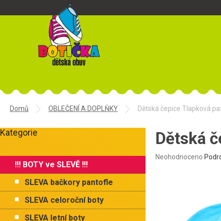
Přejít
na
obsah
Domů
OBLEČENÍ A DOPLŇKY
Dětská čepice Tlapková pa
P
Kategorie
o
Dětská č
Přeskočit
s
kategorie
t
Průměrné
Neohodnoceno
Podr
!!! BOTY ve SLEVĚ !!!
r
hodnocení
produktu
a
SLEVA bačkory pantofle
je
n
0,0
n
SLEVA celoroční boty
z
í
5
SLEVA letní boty