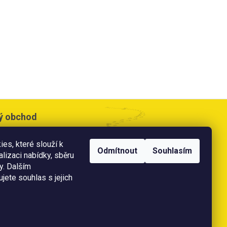
ý obchod
cesta 533,
es, které slouží k
e
Odmítnout
Souhlasím
alizaci nabídky, sběru
doba:
y. Dalším
0 - 17:00 hod
jete souhlas s jejich
 11:00 hod
ě
platební karty