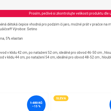
Prosím, pečlivě si zkontrolujte velikosti produktu d
ěná dětská čepice vhodná pro podzim či jaro, možné prát v pračce na 
sušičce!!! Výrobce: Setino
lna, 5% elastan
obvod v klidu 42 cm, po natažení 52 cm, ideálně pro obvod 46-50 cm , hl
bvod v klidu 44 cm, po natažení 54 cm, ideálně pro obvod 48-52 cm , hlou
SLEVA
1 480 KČ
–15 %