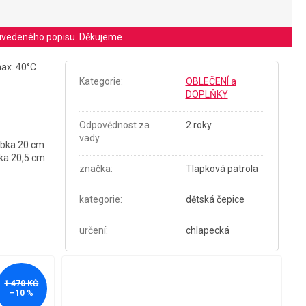
le uvedeného popisu. Děkujeme
max. 40°C
Kategorie
:
OBLEČENÍ a
DOPLŇKY
Odpovědnost za
2 roky
vady
oubka 20 cm
bka 20,5 cm
značka
:
Tlapková patrola
kategorie
:
dětská čepice
určení
:
chlapecká
1 470 KČ
–10 %