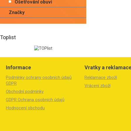
Ošetřování obuvi
Značky
Toplist
Z
á
Informace
Vratky a reklamac
p
a
Podmínky ochrany osobních údajů
Reklamace zboží
t
GDPR
Vrácení zboží
í
Obchodní podmínky
GDPR Ochrana osobních údajů
Hodnocení obchodu