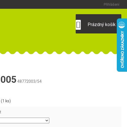
Přihlášení
NÁKUPNÍ
Prázdný košík
KOŠÍK
-005
48772003/54
m
(1 ks)
t