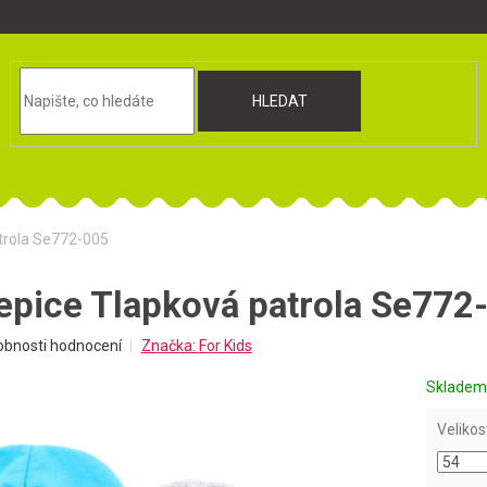
HLEDAT
trola Se772-005
epice Tlapková patrola Se772
obnosti hodnocení
Značka:
For Kids
Sklade
Velikos