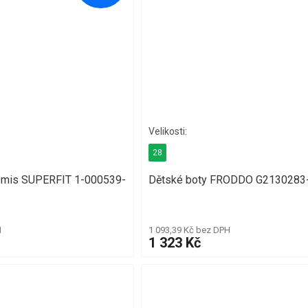
28
omis SUPERFIT 1-000539-
Dětské boty FRODDO G2130283
H
1 093,39 Kč bez DPH
1 323 Kč