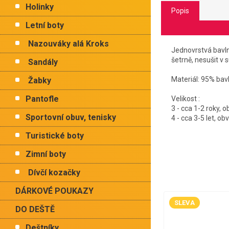
Holinky
Popis
Letní boty
Nazouváky alá Kroks
Jednovrstvá bavln
šetrně, nesušit v 
Sandály
Materiál: 95% bav
Žabky
Pantofle
Velikost :
3 - cca 1-2 roky, 
Sportovní obuv, tenisky
4 - cca 3-5 let, o
Turistické boty
Zimní boty
Dívčí kozačky
DÁRKOVÉ POUKAZY
SLEVA
DO DEŠTĚ
Deštníky