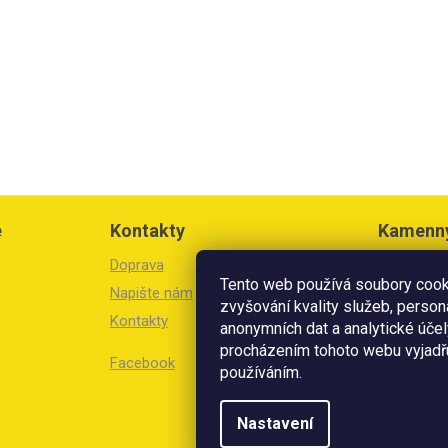
e
Kontakty
Kamenn
Doprava
Březinova 
Tento web používá soubory cooki
Litoměřic
Napište nám
zvyšování kvality služeb, person
Kontakty
Otevírací 
anonymních dat a analytické účel
Po-Pá: 8:3
procházením tohoto webu vyjadřu
Facebook
So: 8:30 -
používáním.
V prodejn
Nastavení
přijímáme 