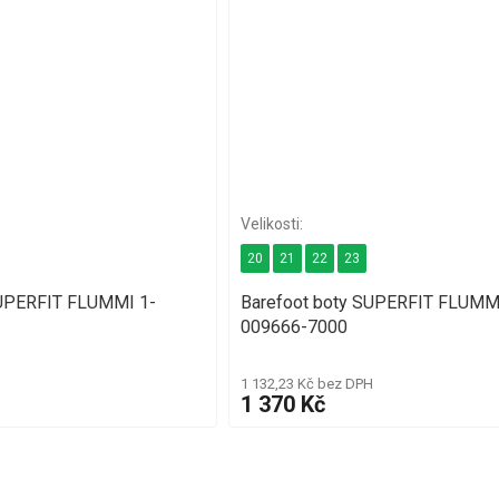
20
21
22
23
SUPERFIT FLUMMI 1-
Barefoot boty SUPERFIT FLUMM
009666-7000
1 132,23 Kč bez DPH
1 370 Kč