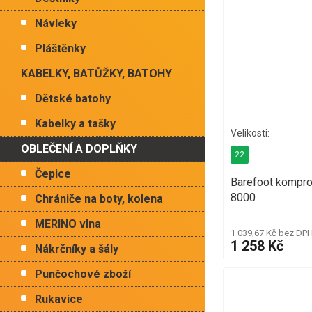
Návleky
Pláštěnky
KABELKY, BATŮŽKY, BATOHY
Dětské batohy
Kabelky a tašky
OBLEČENÍ A DOPLŇKY
22
Čepice
Barefoot kompr
8000
Chrániče na boty, kolena
MERINO vlna
1 039,67 Kč bez DP
1 258 Kč
Nákrčníky a šály
Punčochové zboží
Rukavice