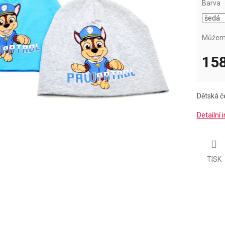
Barva
Můžeme
158
Měrná
cena:
Dětská č
Detailní
TISK