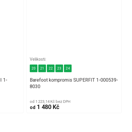
20
21
22
23
24
I 1-
Barefoot kompromis SUPERFIT 1-000539-
8030
od 1 223,14 Kč bez DPH
1 480 Kč
od