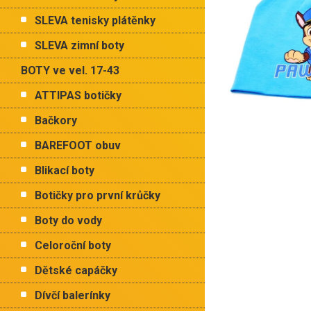
p
hvězdiček.
a
SLEVA tenisky plátěnky
n
e
SLEVA zimní boty
l
BOTY ve vel. 17-43
ATTIPAS botičky
Bačkory
BAREFOOT obuv
Blikací boty
Botičky pro první krůčky
Boty do vody
Celoroční boty
Dětské capáčky
Dívčí balerínky