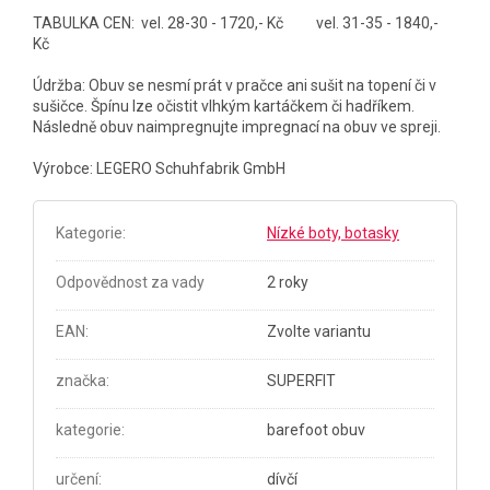
TABULKA CEN:
vel. 28-30 - 1720,- Kč vel. 31-35 - 1840,-
Kč
Údržba: Obuv se nesmí prát v pračce ani sušit na topení či v
sušičce. Špínu lze očistit vlhkým kartáčkem či hadříkem.
Následně obuv naimpregnujte impregnací na obuv ve spreji.
Výrobce: LEGERO Schuhfabrik GmbH
Kategorie
:
Nízké boty, botasky
Odpovědnost za vady
2 roky
EAN
:
Zvolte variantu
značka
:
SUPERFIT
kategorie
:
barefoot obuv
určení
:
dívčí