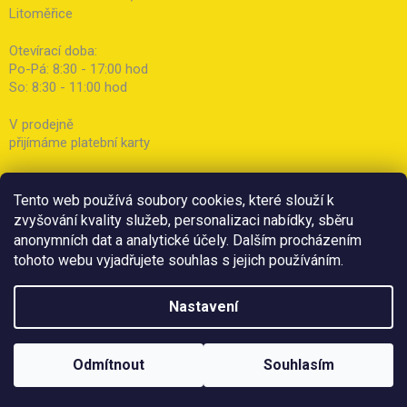
Litoměřice
Otevírací doba:
Po-Pá: 8:30 - 17:00 hod
So: 8:30 - 11:00 hod
V prodejně
přijímáme platební karty
Tento web používá soubory cookies, které slouží k
zvyšování kvality služeb, personalizaci nabídky, sběru
anonymních dat a analytické účely. Dalším procházením
tohoto webu vyjadřujete souhlas s jejich používáním.
Nastavení
Odmítnout
Souhlasím
Copyright 2026
Botička
. Všechna práva vyhrazena.