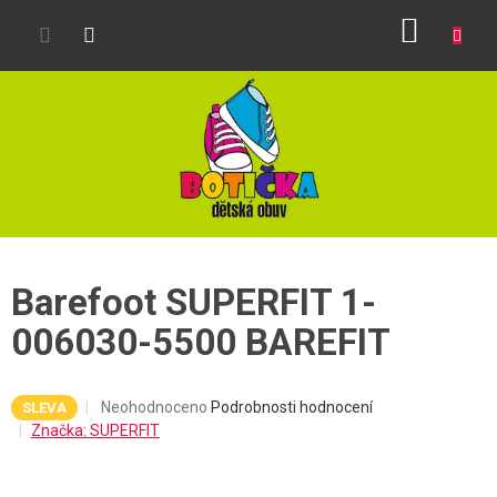
Přejít
NÁKUP
na
obsah
KOŠÍK
Barefoot SUPERFIT 1-
006030-5500 BAREFIT
Průměrné
Neohodnoceno
Podrobnosti hodnocení
SLEVA
hodnocení
Značka:
SUPERFIT
produktu
je
0,0