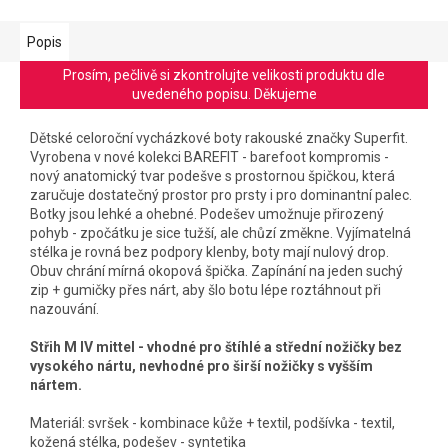
Popis
Prosím, pečlivě si zkontrolujte velikosti produktu dle
uvedeného popisu. Děkujeme
Dětské celoroční vycházkové boty rakouské značky Superfit.
Vyrobena v nové kolekci BAREFIT - barefoot kompromis -
nový anatomický tvar podešve s prostornou špičkou, která
zaručuje dostatečný prostor pro prsty i pro dominantní palec.
Botky jsou lehké a ohebné. Podešev umožnuje přirozený
pohyb - zpočátku je sice tužší, ale chůzí změkne. Vyjímatelná
stélka je rovná bez podpory klenby, boty mají nulový drop.
Obuv chrání mírná okopová špička. Zapínání na jeden suchý
zip + gumičky přes nárt, aby šlo botu lépe roztáhnout při
nazouvání.
Střih M IV mittel - vhodné pro štíhlé a střední nožičky bez
vysokého nártu, nevhodné pro širší nožičky s vyšším
nártem.
Materiál: svršek - kombinace kůže + textil, podšívka - textil,
kožená stélka, podešev - syntetika