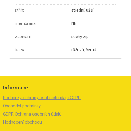
střih
:
střední, užší
membrána
:
NE
zapínání
:
suchý zip
barva
:
růžová, černá
Z
á
Informace
p
a
Podmínky ochrany osobních údajů GDPR
t
í
Obchodní podmínky
GDPR Ochrana osobních údajů
Hodnocení obchodu