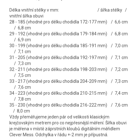
Délka vnitřní stélky v mm: / šířka stélky /
vnitřní šířka obuvi
28 - 185 (vhodné pro délku chodidla 172-177 mm) / 6,6 cm
/ 6,8 cm
29 - 192 (vhodné pro délku chodidla 179-184 mm) / 6,8 cm
/ 6,9 cm
30 - 199 (vhodné pro délku chodidla 185-191 mm) / 7,0 cm
/ 7,1 cm
31 - 205 (vhodné pro délku chodidla 192-197 mm) / 7,1 cm
/ 7,3 cm
32 - 211 (vhodné pro délku chodidla 198-203 mm) / 7,2 cm
/ 7,5 cm
33 - 217 (vhodné pro délku chodidla 204-209 mm) / 7,3 cm
/ 7,6 cm
34 - 223 (vhodné pro délku chodidla 210-215 mm) / 7,4 cm
/ 7,8 cm
35 - 230 (vhodné pro délku chodidla 216-222 mm) / 7,6 cm
/ 8,0 cm
Vždy přeměřujeme jeden pár od velikosti klasickým
krejčovským metrem pro co nejpřesnější měření. Šířka obuvi
je měřena v místě záprstních kloubů digitálním měřidlem
Clever Mess. Odchylka v řádu +-2 mm je přípustná.