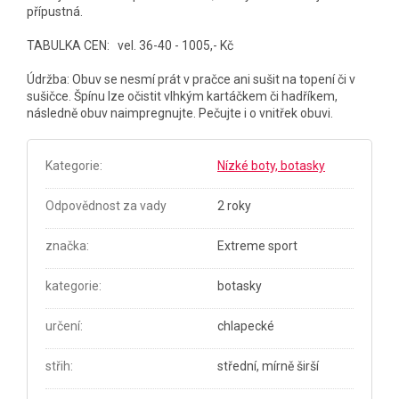
přípustná.
TABULKA CEN: vel. 36-40 - 1005,- Kč
Údržba: Obuv se nesmí prát v pračce ani sušit na topení či v
sušičce. Špínu lze očistit vlhkým kartáčkem či hadříkem,
následně obuv naimpregnujte. Pečujte i o vnitřek obuvi.
Kategorie
:
Nízké boty, botasky
Odpovědnost za vady
2 roky
značka
:
Extreme sport
kategorie
:
botasky
určení
:
chlapecké
střih
:
střední, mírně širší