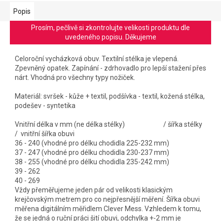
Popis
Prosím, pečlivě si zkontrolujte velikosti produktu dle
uvedeného popisu. Děkujeme
Celoroční vycházková obuv. Textilní stélka je vlepená.
Zpevněný opatek. Zapínání - zdrhovadlo pro lepší stažení přes
nárt. Vhodná pro všechny typy nožiček.
Materiál: svršek - kůže + textil, podšívka - textil, kožená stélka,
podešev - syntetika
Vnitřní délka v mm (ne délka stélky) / šířka stélky
/ vnitřní šířka obuvi
36 - 240 (vhodné pro délku chodidla 225-232 mm)
37 - 247 (vhodné pro délku chodidla 230-237 mm)
38 - 255 (vhodné pro délku chodidla 235-242 mm)
39 - 262
40 - 269
Vždy přeměřujeme jeden pár od velikosti klasickým
krejčovským metrem pro co nejpřesnější měření. Šířka obuvi
měřena digitálním měřidlem Clever Mess. Vzhledem k tomu,
že se jedná o ruční práci šití obuvi, odchylka +-2 mm je