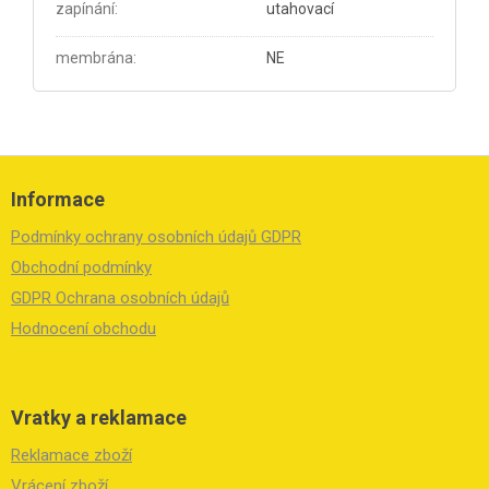
zapínání
:
utahovací
membrána
:
NE
Z
á
Informace
p
a
Podmínky ochrany osobních údajů GDPR
t
í
Obchodní podmínky
GDPR Ochrana osobních údajů
Hodnocení obchodu
Vratky a reklamace
Reklamace zboží
Vrácení zboží