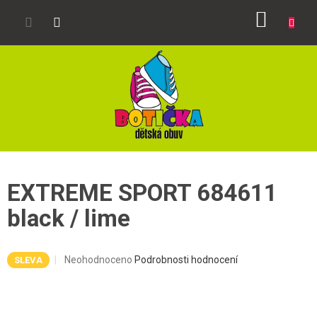
Přejít
NÁKUP
na
obsah
KOŠÍK
EXTREME SPORT 684611
black / lime
Průměrné
Neohodnoceno
Podrobnosti hodnocení
SLEVA
hodnocení
produktu
je
0,0