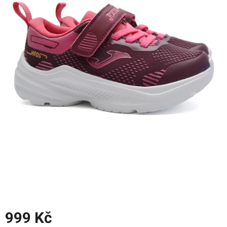
z
5
hvězdiček.
999 Kč