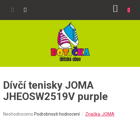
Přejít
NÁKUP
na
obsah
KOŠÍK
Dívčí tenisky JOMA
JHEOSW2519V purple
Průměrné
Neohodnoceno
Podrobnosti hodnocení
Značka:
JOMA
hodnocení
produktu
je
0,0