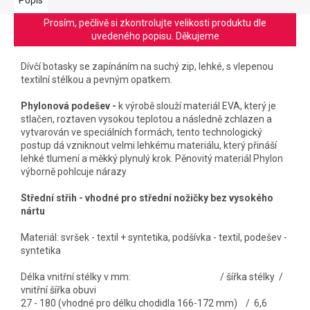
Prosím, pečlivě si zkontrolujte velikosti produktu dle
uvedeného popisu. Děkujeme
Dívčí botasky se zapínáním na suchý zip, lehké, s vlepenou
textilní stélkou a pevným opatkem.
Phylonová podešev -
k výrobě slouží materiál EVA, který je
stlačen, roztaven vysokou teplotou a následně zchlazen a
vytvarován ve speciálních formách, tento technologický
postup dá vzniknout velmi lehkému materiálu, který přináší
lehké tlumení a měkký plynulý krok. Pěnovitý materiál Phylon
výborně pohlcuje nárazy
Střední střih - vhodné pro střední nožičky bez vysokého
nártu
Materiál: svršek - textil + syntetika, podšívka - textil, podešev -
syntetika
Délka vnitřní stélky v mm: / šířka stélky /
vnitřní šířka obuvi
27 - 180 (vhodné pro délku chodidla 166-172 mm) / 6,6