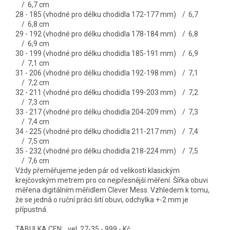
/ 6,7 cm
28 - 185 (vhodné pro délku chodidla 172-177 mm) / 6,7
/ 6,8 cm
29 - 192 (vhodné pro délku chodidla 178-184 mm) / 6,8
/ 6,9 cm
30 - 199 (vhodné pro délku chodidla 185-191 mm) / 6,9
/ 7,1 cm
31 - 206 (vhodné pro délku chodidla 192-198 mm) / 7,1
/ 7,2 cm
32 - 211 (vhodné pro délku chodidla 199-203 mm) / 7,2
/ 7,3 cm
33 - 217 (vhodné pro délku chodidla 204-209 mm) / 7,3
/ 7,4 cm
34 - 225 (vhodné pro délku chodidla 211-217 mm) / 7,4
/ 7,5 cm
35 - 232 (vhodné pro délku chodidla 218-224 mm) / 7,5
/ 7,6 cm
Vždy přeměřujeme jeden pár od velikosti klasickým
krejčovským metrem pro co nejpřesnější měření. Šířka obuvi
měřena digitálním měřidlem Clever Mess. Vzhledem k tomu,
že se jedná o ruční práci šití obuvi, odchylka +-2 mm je
přípustná.
TABULKA CEN: vel. 27-35 - 999,- Kč