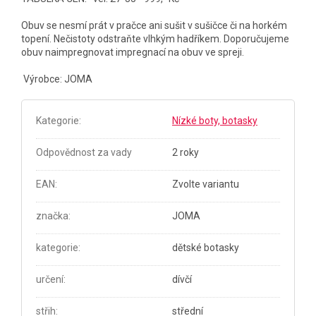
Obuv se nesmí prát v pračce ani sušit v sušičce či na horkém
topení. Nečistoty odstraňte vlhkým hadříkem. Doporučujeme
obuv naimpregnovat impregnací na obuv ve spreji.
Výrobce: JOMA
Kategorie
:
Nízké boty, botasky
Odpovědnost za vady
2 roky
EAN
:
Zvolte variantu
značka
:
JOMA
kategorie
:
dětské botasky
určení
:
dívčí
střih
:
střední