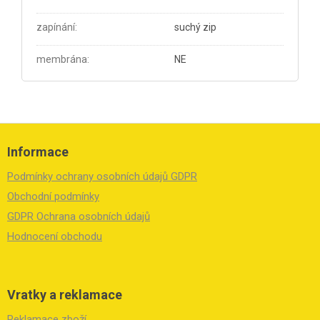
zapínání
:
suchý zip
membrána
:
NE
Z
á
Informace
p
a
Podmínky ochrany osobních údajů GDPR
t
í
Obchodní podmínky
GDPR Ochrana osobních údajů
Hodnocení obchodu
Vratky a reklamace
Reklamace zboží