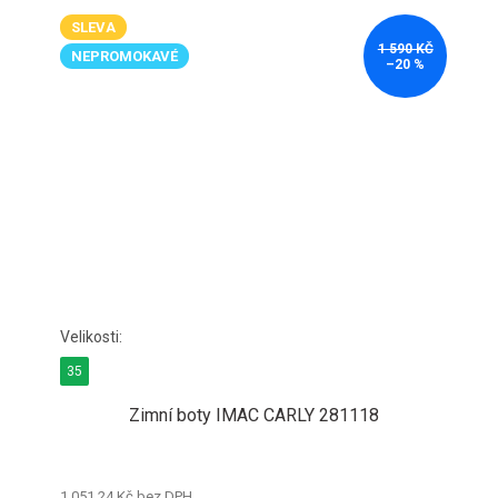
SLEVA
1 590 KČ
NEPROMOKAVÉ
–20 %
35
Zimní boty IMAC CARLY 281118
1 051,24 Kč bez DPH