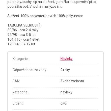
patentky, suchý zip na stažení, gumička na upevnění přes
podrážku bot. Vhodné i na lyžování.
Složení: 100% polyester, povrch 100% polyuretan
TABULKA VELIKOSTÍ:
80/86 - cca 2-4 roky
92/98 - cca 3-5 let
104-116 - cca 4-8 let
128-140 - 7-12 let
Kategorie
:
Návleky
Odpovědnost za vady
2 roky
EAN
:
Zvolte variantu
kategorie
:
návleky
určení
:
dívčí