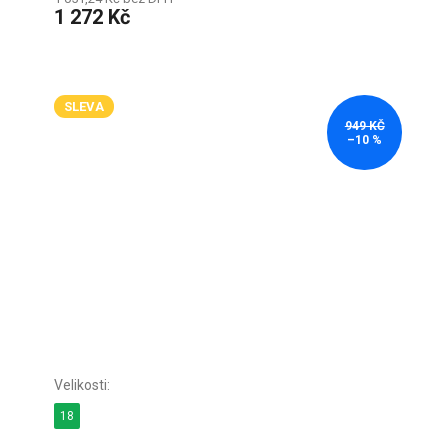
1 272 Kč
SLEVA
949 KČ
–10 %
18