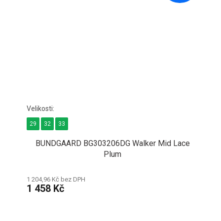
29
32
33
BUNDGAARD BG303206DG Walker Mid Lace
Plum
1 204,96 Kč bez DPH
1 458 Kč