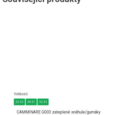
22-23
30-31
32-33
CAMMINARE G003 zateplené sněhule/gumáky