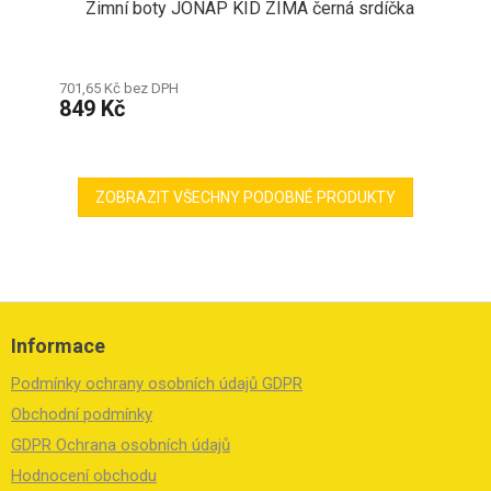
Zimní boty JONAP KID ZIMA černá srdíčka
701,65 Kč bez DPH
849 Kč
ZOBRAZIT VŠECHNY PODOBNÉ PRODUKTY
Z
á
Informace
p
a
Podmínky ochrany osobních údajů GDPR
t
í
Obchodní podmínky
GDPR Ochrana osobních údajů
Hodnocení obchodu