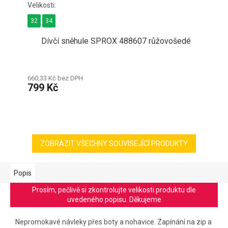
32
34
Dívčí sněhule SPROX 488607 růžovošedé
660,33 Kč bez DPH
799 Kč
ZOBRAZIT VŠECHNY SOUVISEJÍCÍ PRODUKTY
Popis
Prosím, pečlivě si zkontrolujte velikosti produktu dle
uvedeného popisu. Děkujeme
Nepromokavé návleky přes boty a nohavice. Zapínání na zip a