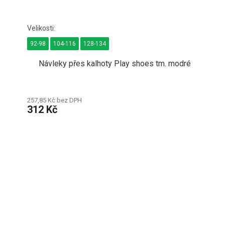
92-98
104-116
128-134
Návleky přes kalhoty Play shoes tm. modré
257,85 Kč bez DPH
312 Kč