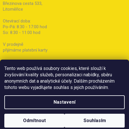
Březinova cesta 533,
Litoměřice
Otevírací doba:
Po-Pá: 8:30 - 17:00 hod
So: 8:30 - 11:00 hod
V prodejně
přijímáme platební karty
Tento web používá soubory cookies, které slouží k
zvyšování kvality služeb, personalizaci nabídky, sběru
anonymních dat a analytické účely. Dalším procházením
tohoto webu vyjadřujete souhlas s jejich používáním.
Nastavení
Odmítnout
Souhlasím
Copyright 2026
Botička
. Všechna práva vyhrazena.