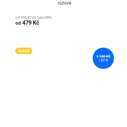
růžové
od 395,87 Kč bez DPH
479 Kč
od
SLEVA
1 100 KČ
–27 %