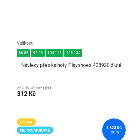
80-86
92-98
104-116
128-134
Návleky přes kalhoty Playshoes 408920 žluté
257,85 Kč bez DPH
312 Kč
SLEVA
1 823 KČ
NEPROMOKAVÉ
–20 %