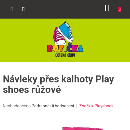
Přejít
NÁKUP
na
obsah
KOŠÍK
Návleky přes kalhoty Play
shoes růžové
Průměrné
Neohodnoceno
Podrobnosti hodnocení
Značka:
Playshoes
hodnocení
produktu
je
0,0