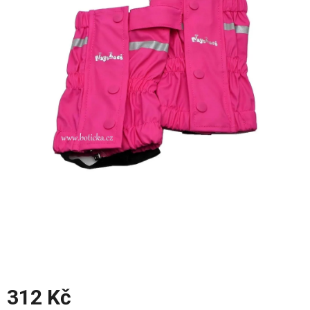
z
5
hvězdiček.
312 Kč