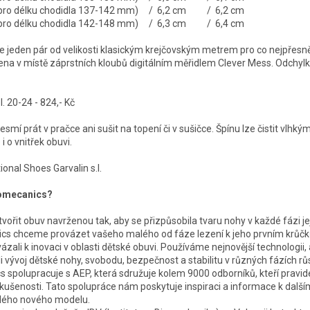
é pro délku chodidla 137-142 mm) / 6,2 cm / 6,2 cm
é pro délku chodidla 142-148 mm) / 6,3 cm / 6,4 cm
jeden pár od velikosti klasickým krejčovským metrem pro co nejpřesně
řena v místě záprstních kloubů digitálním měřidlem Clever Mess. Odchylk
 20-24 - 824,- Kč
smí prát v pračce ani sušit na topení či v sušičce. Špínu lze čistit vlhk
i o vnitřek obuvi.
onal Shoes Garvalin s.l.
iomecanics?
ytvořit obuv navrženou tak, aby se přizpůsobila tvaru nohy v každé fázi je
cs chceme provázet vašeho malého od fáze lezení k jeho prvním krůčk
ázali k inovaci v oblasti dětské obuvi. Používáme nejnovější technologii
i vývoj dětské nohy, svobodu, bezpečnost a stabilitu v různých fázích rů
 spolupracuje s AEP, která sdružuje kolem 9000 odborníků, kteří pravidel
zkušenosti. Tato spolupráce nám poskytuje inspiraci a informace k další
ždého nového modelu.