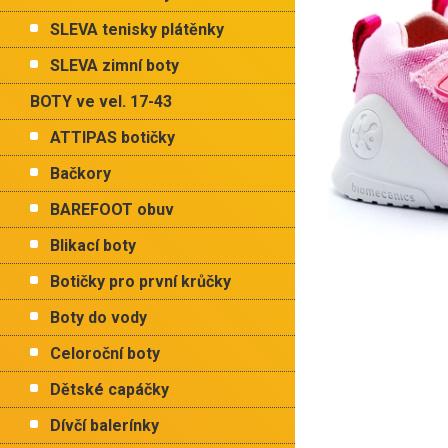
p
hvězdiče
a
SLEVA tenisky plátěnky
n
e
SLEVA zimní boty
l
BOTY ve vel. 17-43
ATTIPAS botičky
Bačkory
BAREFOOT obuv
Blikací boty
Botičky pro první krůčky
Boty do vody
Celoroční boty
Dětské capáčky
Dívčí balerínky