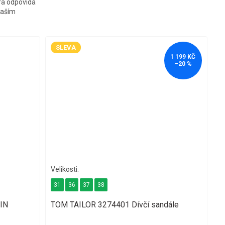
erá odpovídá
naším
SLEVA
1 199 KČ
–20 %
31
36
37
38
IN
TOM TAILOR 3274401 Dívčí sandále