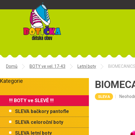
Přejít
na
obsah
Domů
BOTY ve vel. 17-43
Letní boty
BIOMECANICS 
P
Kategorie
o
BIOMECA
Přeskočit
s
kategorie
t
Průměr
Neohod
SLEVA
!!! BOTY ve SLEVĚ !!!
r
hodnoce
a
produkt
SLEVA bačkory pantofle
je
n
0,0
n
SLEVA celoroční boty
z
í
5
SLEVA letní boty