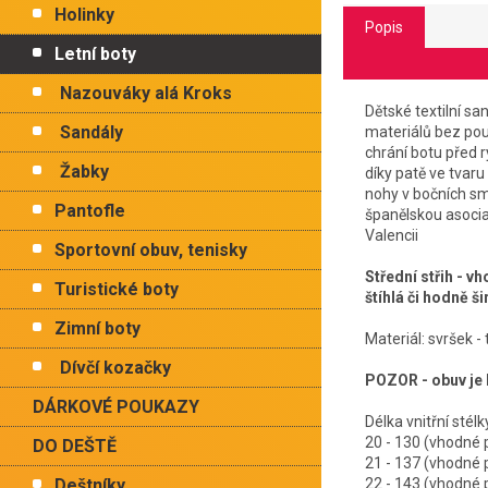
Holinky
Popis
Letní boty
Nazouváky alá Kroks
Dětské textilní s
Sandály
materiálů bez pou
chrání botu před 
Žabky
díky patě ve tvaru
nohy v bočních smě
Pantofle
španělskou asocia
Valencii
Sportovní obuv, tenisky
Střední střih - v
Turistické boty
štíhlá či hodně ši
Zimní boty
Materiál: svršek - 
Dívčí kozačky
POZOR - obuv je k
DÁRKOVÉ POUKAZY
Délka vnitřní 
20 - 130 (vhodn
DO DEŠTĚ
21 - 137 (vhodn
Deštníky
22 - 143 (vhodn