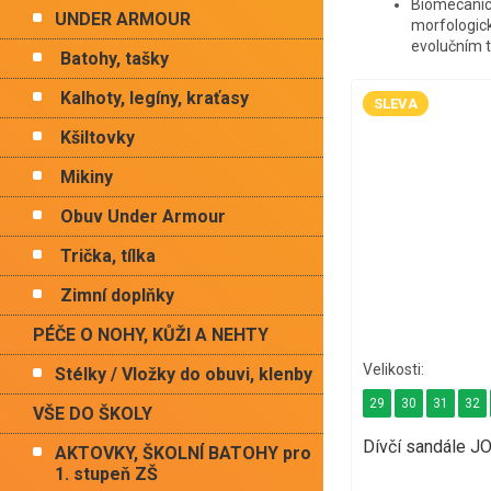
Biomecanics
UNDER ARMOUR
morfologick
evolučním t
Batohy, tašky
Kalhoty, legíny, kraťasy
SLEVA
Kšiltovky
Mikiny
Obuv Under Armour
Trička, tílka
Zimní doplňky
PÉČE O NOHY, KŮŽI A NEHTY
Stélky / Vložky do obuvi, klenby
29
30
31
32
VŠE DO ŠKOLY
Dívčí sandále 
AKTOVKY, ŠKOLNÍ BATOHY pro
1. stupeň ZŠ