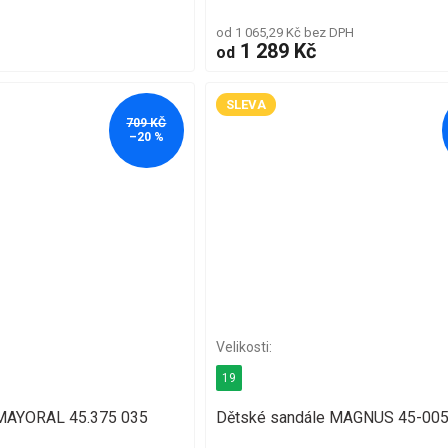
od 1 065,29 Kč bez DPH
1 289 Kč
od
SLEVA
709 KČ
–20 %
19
 MAYORAL 45.375 035
Dětské sandále MAGNUS 45-005