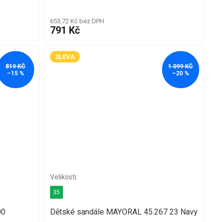
653,72 Kč bez DPH
791 Kč
SLEVA
819 KČ
1 099 KČ
–15 %
–20 %
35
00
Dětské sandále MAYORAL 45.267 23 Navy