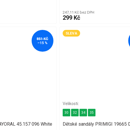
247,11 Kč bez DPH
299 Kč
SLEVA
851 KČ
–15 %
30
32
34
35
MAYORAL 45.157 096 White
Dětské sandály PRIMIGI 19665 