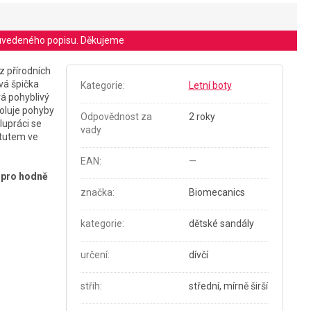
le uvedeného popisu. Děkujeme
z přírodních
vá špička
Kategorie
:
Letní boty
á pohyblivý
roluje pohyby
Odpovědnost za
2 roky
lupráci se
vady
itutem ve
EAN
:
—
é pro hodně
značka
:
Biomecanics
kategorie
:
dětské sandály
určení
:
dívčí
střih
:
střední, mírně širší