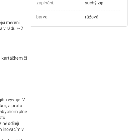
zapínání
:
suchý zip
barva
:
růžová
jší měření.
a v řádu +-2
ým kartáčkem či
jího vývoje. V
ům, a proto
, abychom plně
stu.
ně sdílejí
m inovacím v