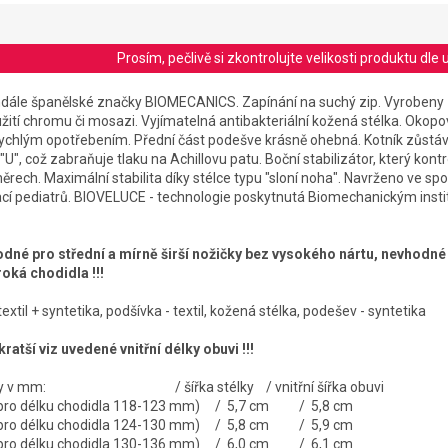
Prosím, pečlivě si zkontrolujte velikosti produktu d
andále španělské značky BIOMECANICS. Zapínání na suchý zip. Vyrobeny 
žití chromu či mosazi. Vyjímatelná antibakteriální kožená stélka. Okopo
rychlým opotřebením. Přední část podešve krásně ohebná. Kotník zůstáv
 "U", což zabraňuje tlaku na Achillovu patu. Boční stabilizátor, který kont
rech. Maximální stabilita díky stélce typu "sloní noha". Navrženo ve spo
cí pediatrů. BIOVELUCE - technologie poskytnutá Biomechanickým inst
hodné pro střední a mírně širší nožičky bez vysokého nártu, nevhodn
roká chodidla !!!
textil + syntetika, podšívka - textil, kožená stélka, podešev - syntetika
ratší viz uvedené vnitřní délky obuvi !!!
stélky v mm: / šířka stélky / vnitřní šířka obuvi
é pro délku chodidla 118-123 mm) / 5,7 cm / 5,8 cm
é pro délku chodidla 124-130 mm) / 5,8 cm / 5,9 cm
é pro délku chodidla 130-136 mm) / 6,0 cm / 6,1 cm