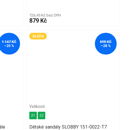
726,45 Kč bez DPH
879 Kč
SLEVA
1 147 KČ
695 KČ
–20 %
–28 %
21
22
ále
Dětské sandály SLOBBY 151-0022-T7