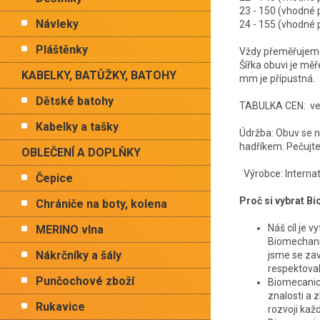
23 - 150 (vhodn
Návleky
24 - 155 (vhodn
Pláštěnky
Vždy přeměřujeme 
Šířka obuvi je mě
KABELKY, BATŮŽKY, BATOHY
mm je přípustná.
Dětské batohy
TABULKA CEN: vel.
Kabelky a tašky
Údržba: Obuv se ne
hadříkem. Pečujte 
OBLEČENÍ A DOPLŇKY
Výrobce: Internati
Čepice
Proč si vybrat B
Chrániče na boty, kolena
Náš cíl je v
MERINO vlna
Biomechani
Nákrčníky a šály
jsme se zav
respektoval
Punčochové zboží
Biomecanics
znalosti a 
Rukavice
rozvoji ka