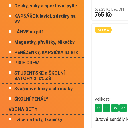
Desky, saky a sportovní pytle
632,23 Kč bez DPH
765 Kč
KAPSÁŘE k lavici, zástěry na
VV
SLEVA
LÁHVE na pití
Magnetky, přívěšky, blikačky
PENĚŽENKY, KAPSIČKY na krk
PIXIE CREW
STUDENTSKÉ a ŠKOLNÍ
BATOHY 2. st. ZŠ
Svačinové boxy a ubrousky
ŠKOLNÍ PENÁLY
32
33
35
37
VŠE NA BOTY
Jutové sandály
Lžíce na boty, tkaničky