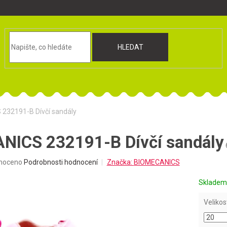
HLEDAT
232191-B Dívčí sandály
NICS 232191-B Dívčí sandály
né
noceno
Podrobnosti hodnocení
Značka:
BIOMECANICS
ní
u
Sklade
Velikos