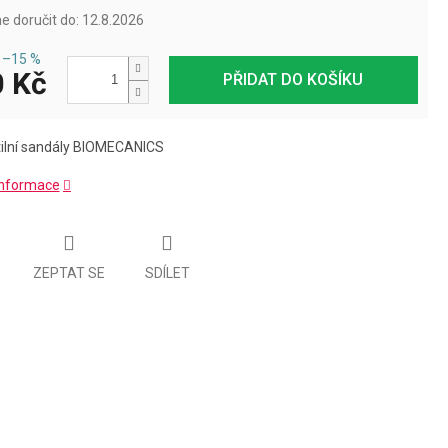
 doručit do:
12.8.2026
–15 %
 Kč
PŘIDAT DO KOŠÍKU
xtilní sandály BIOMECANICS
 informace
ZEPTAT SE
SDÍLET