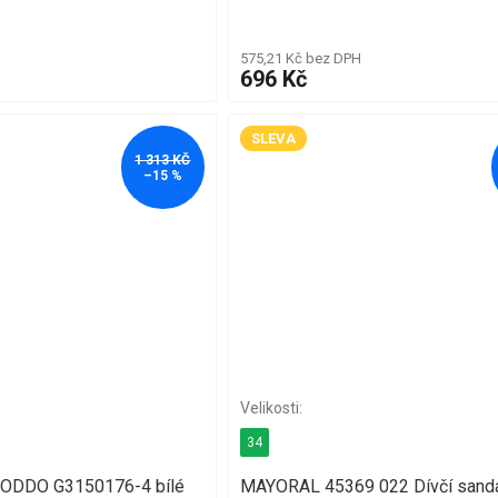
575,21 Kč bez DPH
696 Kč
SLEVA
1 313 KČ
–15 %
34
FRODDO G3150176-4 bílé
MAYORAL 45369 022 Dívčí sand