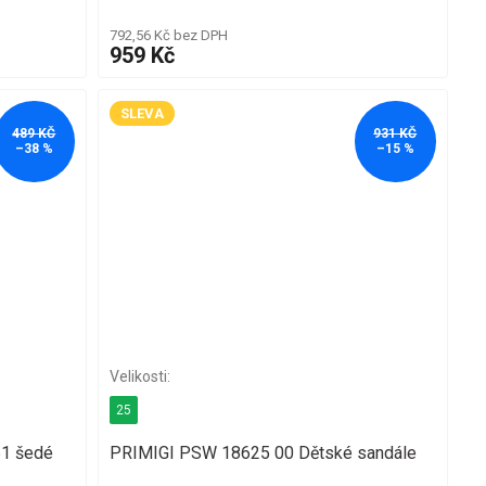
792,56 Kč bez DPH
959 Kč
SLEVA
489 KČ
931 KČ
–38 %
–15 %
25
1 šedé
PRIMIGI PSW 18625 00 Dětské sandále