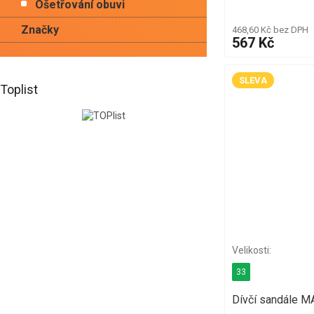
Ošetřování obuvi
Značky
468,60 Kč bez DPH
567 Kč
SLEVA
Toplist
33
Dívčí sandále 