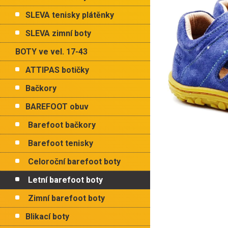
p
hvězdiče
a
SLEVA tenisky plátěnky
n
e
SLEVA zimní boty
l
BOTY ve vel. 17-43
ATTIPAS botičky
Bačkory
BAREFOOT obuv
Barefoot bačkory
Barefoot tenisky
Celoroční barefoot boty
Letní barefoot boty
Zimní barefoot boty
Blikací boty