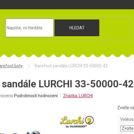
HLEDAT
arefoot boty
Barefoot sandále LURCHI 33-50000-42
 sandále LURCHI 33-50000-42
né
noceno
Podrobnosti hodnocení
Značka:
LURCHI
ní
u
Zvolte v
Velikos