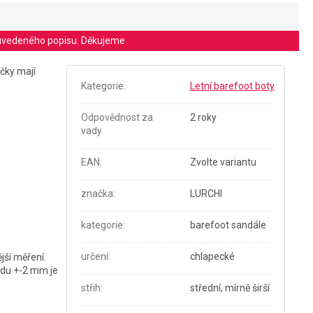
le uvedeného popisu. Děkujeme
čky mají
Kategorie
:
Letní barefoot boty
Odpovědnost za
2 roky
vady
EAN
:
Zvolte variantu
značka
:
LURCHI
kategorie
:
barefoot sandále
určení
:
chlapecké
jší měření.
řádu +-2 mm je
střih
:
střední, mírně širší