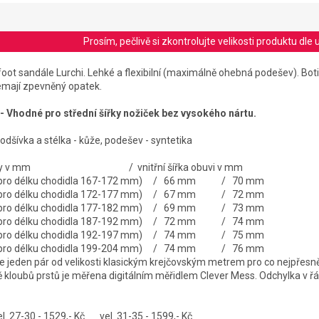
Prosím, pečlivě si zkontrolujte velikosti produktu d
ot sandále Lurchi. Lehké a flexibilní (maximálně ohebná podešev). Boti
emají zpevněný opatek.
 - Vhodné pro střední šířky nožiček bez vysokého nártu.
podšívka a stélka - kůže, podešev - syntetika
í stélky v mm / vnitřní šířka obuvi v mm
dné pro délku chodidla 167-172 mm) / 66 mm / 70 mm
né pro délku chodidla 172-177 mm) / 67 mm / 72 mm
dné pro délku chodidla 177-182 mm) / 69 mm / 73 mm
dné pro délku chodidla 187-192 mm) / 72 mm / 74 mm
dné pro délku chodidla 192-197 mm) / 74 mm / 75 mm
né pro délku chodidla 199-204 mm) / 74 mm / 76 mm
jeden pár od velikosti klasickým krejčovským metrem pro co nejpřesně
tě kloubů prstů je měřena digitálním měřidlem Clever Mess. Odchylka v 
l. 27-30 - 1529,- Kč
vel. 31-35 - 1599,- Kč