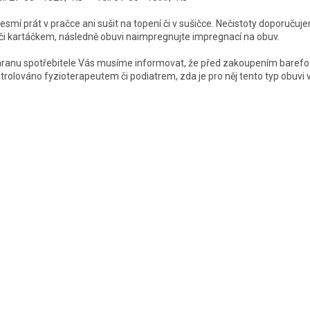
smí prát v pračce ani sušit na topení či v sušičce. Nečistoty doporučuje
či kartáčkem, následně obuvi naimpregnujte impregnací na obuv.
hranu spotřebitele Vás musíme informovat, že před zakoupením barefo
trolováno fyzioterapeutem či podiatrem, zda je pro něj tento typ obuvi 