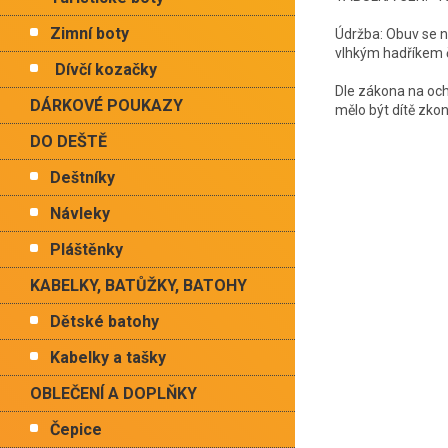
Zimní boty
Údržba: Obuv se ne
vlhkým hadříkem 
Dívčí kozačky
Dle zákona na oc
DÁRKOVÉ POUKAZY
mělo být dítě zkon
DO DEŠTĚ
Deštníky
Návleky
Pláštěnky
KABELKY, BATŮŽKY, BATOHY
Dětské batohy
Kabelky a tašky
OBLEČENÍ A DOPLŇKY
Čepice