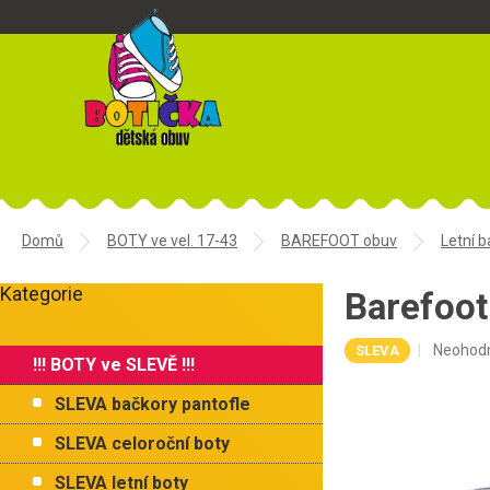
Přejít
na
obsah
Domů
BOTY ve vel. 17-43
BAREFOOT obuv
Letní b
P
Kategorie
o
Barefoot
Přeskočit
s
kategorie
t
Průměr
Neohod
SLEVA
!!! BOTY ve SLEVĚ !!!
r
hodnoce
a
produkt
SLEVA bačkory pantofle
je
n
0,0
n
SLEVA celoroční boty
z
í
5
SLEVA letní boty