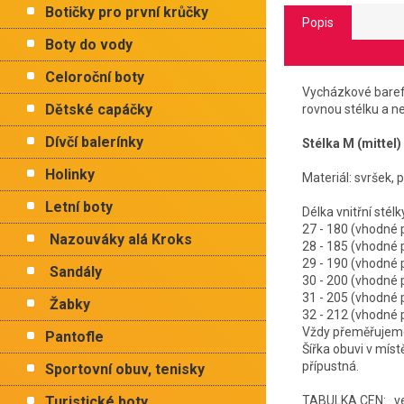
Botičky pro první krůčky
Popis
Boty do vody
Celoroční boty
Vycházkové barefo
Dětské capáčky
rovnou stélku a n
Dívčí balerínky
Stélka M (mittel)
Holinky
Materiál: svršek, 
Letní boty
Délka vnitřn
27 - 180 (vho
Nazouváky alá Kroks
28 - 185 (vhod
29 - 190 (vho
Sandály
30 - 200 (vho
31 - 205 (vho
Žabky
32 - 212 (vhod
Vždy přeměřujeme 
Pantofle
Šířka obuvi v mís
přípustná.
Sportovní obuv, tenisky
Turistické boty
TABULKA CEN: ve