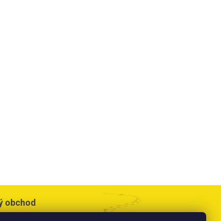
ý obchod
cesta 533,