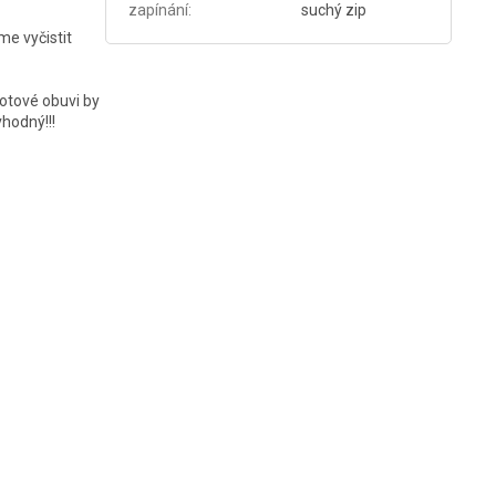
zapínání
:
suchý zip
me vyčistit
otové obuvi by
vhodný!!!