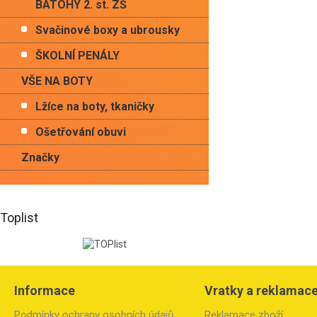
BATOHY 2. st. ZŠ
Svačinové boxy a ubrousky
ŠKOLNÍ PENÁLY
VŠE NA BOTY
Lžíce na boty, tkaničky
Ošetřování obuvi
Značky
Toplist
Z
á
Informace
Vratky a reklamac
p
a
Podmínky ochrany osobních údajů
Reklamace zboží