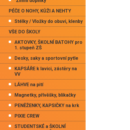
Zimní doplňky
PÉČE O NOHY, KŮŽI A NEHTY
Stélky / Vložky do obuvi, klenby
VŠE DO ŠKOLY
AKTOVKY, ŠKOLNÍ BATOHY pro
1. stupeň ZŠ
Desky, saky a sportovní pytle
KAPSÁŘE k lavici, zástěry na
VV
LÁHVE na pití
Magnetky, přívěšky, blikačky
PENĚŽENKY, KAPSIČKY na krk
PIXIE CREW
STUDENTSKÉ a ŠKOLNÍ