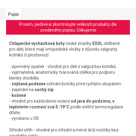
Popis
Prosím, pečlivě si zkontrolujte velikosti produktu dle
uvedeného popisu. Děkujeme
Chlapecké vycházkové boty
české značky
ESSI,
oblíbené
pro děti, které mají ortopedické vložky z důvodu valgozity
kotníků či plochonoží.
- zpevněný opatek - vhodné pro děti s valgozitou kotníků
- vyjímatelná, anatomicky tvarovaná stélka pro podporu
klenby chodidla
-
zvýšená podešev
ochrání botičky před rychlým okopáním
- zapínání na
suchý zip
-
kožené
- vhodné pro každodenní nošení
od jara do podzimu, v
teplotním rozmezí cca 5-19°C
podle vnitřní termoregulace
dítěte.
- vyrobeno v ČR
Střední střih - vhodné pro střední a mírně širší nožičky bez
vysokého nártu