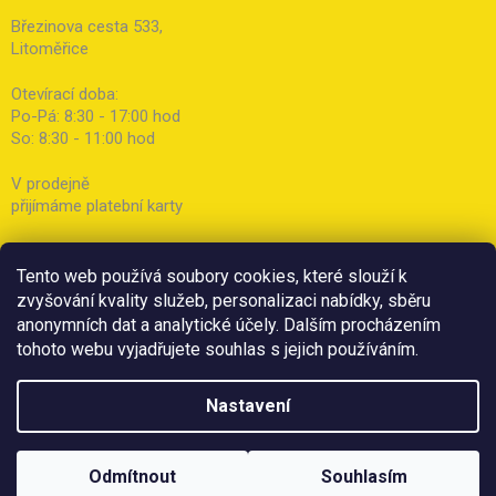
Březinova cesta 533,
Litoměřice
Otevírací doba:
Po-Pá: 8:30 - 17:00 hod
So: 8:30 - 11:00 hod
V prodejně
přijímáme platební karty
Tento web používá soubory cookies, které slouží k
zvyšování kvality služeb, personalizaci nabídky, sběru
anonymních dat a analytické účely. Dalším procházením
tohoto webu vyjadřujete souhlas s jejich používáním.
Nastavení
Odmítnout
Souhlasím