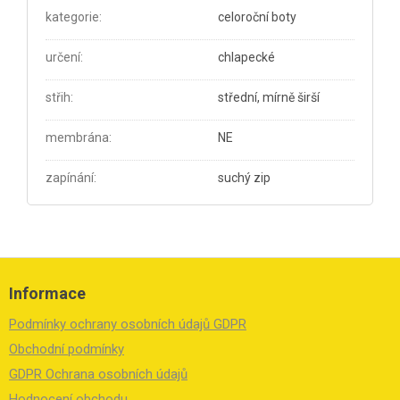
kategorie
:
celoroční boty
určení
:
chlapecké
střih
:
střední, mírně širší
membrána
:
NE
zapínání
:
suchý zip
Z
á
Informace
p
a
Podmínky ochrany osobních údajů GDPR
t
í
Obchodní podmínky
GDPR Ochrana osobních údajů
Hodnocení obchodu