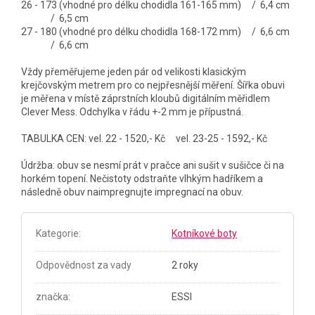
26 - 173 (vhodné pro délku chodidla 161-165 mm) / 6,4 cm
/ 6,5 cm
27 - 180 (vhodné pro délku chodidla 168-172 mm) / 6,6 cm
/ 6,6 cm
Vždy přeměřujeme jeden pár od velikosti klasickým
krejčovským metrem pro co nejpřesnější měření. Šířka obuvi
je měřena v místě záprstních kloubů digitálním měřidlem
Clever Mess. Odchylka v řádu +-2 mm je přípustná.
TABULKA CEN: vel. 22 - 1520,- Kč vel. 23-25 - 1592,- Kč
Údržba: obuv se nesmí prát v pračce ani sušit v sušičce či na
horkém topení. Nečistoty odstraňte vlhkým hadříkem a
následně obuv naimpregnujte impregnací na obuv.
Kategorie
:
Kotníkové boty
Odpovědnost za vady
2 roky
značka
:
ESSI