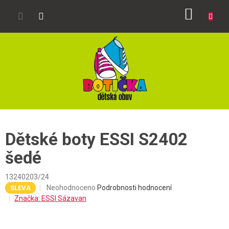
Přejít
NÁKUP
na
obsah
KOŠÍK
Dětské boty ESSI S2402
šedé
13240203/24
Průměrné
Neohodnoceno
Podrobnosti hodnocení
SLEVA
hodnocení
Značka:
ESSI Sázavan
produktu
je
0,0