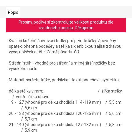
Popis
Prosím, pečlivě si zkontrolujte velikosti produktu dle
uvedeného popisu. Děkujeme
Kvalitní kožené šněrovací botky pro první krůčky. Zpevněný
opatek, ohebná podešev a stélka s klenbičkou zajistí zdravou
vývoj nožiček dítěte. Země původu: ČR
Střední střih - vhodné pro střední a mírně širší nožičky bez
vysokého nártu
Materiál: svršek - kůže, podšívka - textil, podešev - syntetika
délka stélky v mm: / šířka stélky
/ vnitřní šířka obuvi
19 - 127 (vhodné pro délku chodidla 114-119 mm) / 5,5 cm
/ 5,6 cm
20 - 133 (vhodné pro délku chodidla 120-125 mm) / 5,6 cm
/ 5,7 cm
21 - 140 (vhodné pro délku chodidla 127-132 mm) / 5,8 cm
/ 5,9 cm