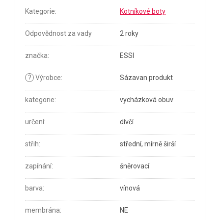
Kategorie
:
Kotníkové boty
Odpovědnost za vady
2 roky
značka
:
ESSI
?
Výrobce
:
Sázavan produkt
kategorie
:
vycházková obuv
určení
:
dívčí
střih
:
střední, mírně širší
zapínání
:
šněrovací
barva
:
vínová
membrána
:
NE