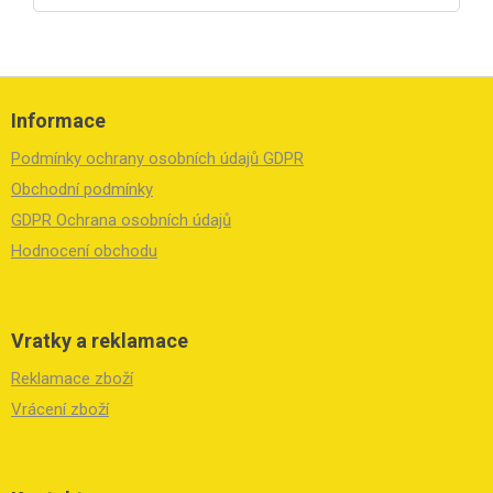
Z
á
Informace
p
a
Podmínky ochrany osobních údajů GDPR
t
í
Obchodní podmínky
GDPR Ochrana osobních údajů
Hodnocení obchodu
Vratky a reklamace
Reklamace zboží
Vrácení zboží