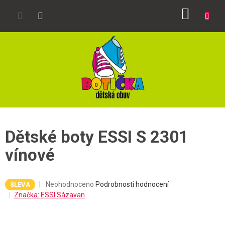
Přejít
NÁKUP
na
obsah
KOŠÍK
Dětské boty ESSI S 2301
vínové
Průměrné
Neohodnoceno
Podrobnosti hodnocení
SLEVA
hodnocení
Značka:
ESSI Sázavan
produktu
je
0,0