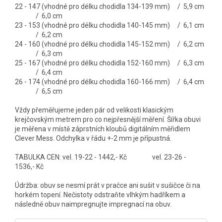
22 - 147 (vhodné pro délku chodidla 134-139 mm) / 5,9 cm
/ 6,0 cm
23 - 153 (vhodné pro délku chodidla 140-145 mm) / 6,1 cm
/ 6,2 c
m
24 - 160 (vhodné pro délku chodidla 145-152 mm) / 6,2 cm
/ 6,3 cm
25 - 167 (vhodné pro délku chodidla 152-160 mm) / 6,3 cm
/ 6,4 cm
26 - 174 (vhodné pro délku chodidla 160-166 mm) / 6,4 cm
/ 6,5 cm
Vždy přeměřujeme jeden pár od velikosti klasickým
krejčovským metrem pro co nejpřesnější měření. Šířka obuvi
je měřena v místě záprstních kloubů digitálním měřidlem
Clever Mess. Odchylka v řádu +-2 mm je přípustná.
TABULKA CEN: vel. 19-22 - 1442,- Kč vel. 23-26 -
1536,- Kč
Údržba: obuv se nesmí prát v pračce ani sušit v sušičce či na
horkém topení. Nečistoty odstraňte vlhkým hadříkem a
následně obuv naimpregnujte impregnací na obuv.