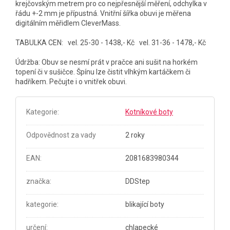
krejčovským metrem pro co nejpřesnější měření, odchylka v
řádu +-2 mm je přípustná. Vnitřní šířka obuvi je měřena
digitálním měřidlem CleverMass.
TABULKA CEN: vel. 25-30 - 1438,- Kč vel. 31-36 - 1478,- Kč
Údržba: Obuv se nesmí prát v pračce ani sušit na horkém
topení či v sušičce. Špínu lze čistit vlhkým kartáčkem či
hadříkem. Pečujte i o vnitřek obuvi.
Kategorie
:
Kotníkové boty
Odpovědnost za vady
2 roky
EAN
:
2081683980344
značka
:
DDStep
kategorie
:
blikající boty
určení
:
chlapecké