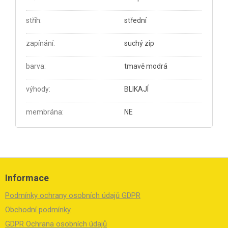
střih
:
střední
zapínání
:
suchý zip
barva
:
tmavě modrá
výhody
:
BLIKAJÍ
membrána
:
NE
Z
á
Informace
p
a
Podmínky ochrany osobních údajů GDPR
t
í
Obchodní podmínky
GDPR Ochrana osobních údajů