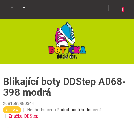
Přejít
NÁKUP
na
obsah
KOŠÍK
Blikající boty DDStep A068-
398 modrá
2081683980344
Průměrné
Neohodnoceno
Podrobnosti hodnocení
SLEVA
hodnocení
Značka:
DDStep
produktu
je
0,0