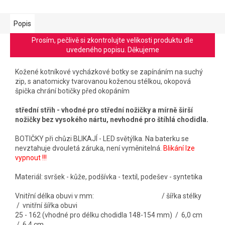
Popis
Prosím, pečlivě si zkontrolujte velikosti produktu dle
uvedeného popisu. Děkujeme
Kožené kotníkové vycházkové botky se zapínáním na suchý
zip, s anatomicky tvarovanou koženou stélkou, okopová
špička chrání botičky před okopáním
střední střih - vhodné pro střední nožičky a mírně širší
nožičky bez vysokého nártu, nevhodné pro štíhlá chodidla.
BOTIČKY při chůzi BLIKAJÍ - LED světýlka. Na baterku se
nevztahuje dvouletá záruka, není vyměnitelná.
Blikání lze
vypnout !!!
Materiál: svršek - kůže, podšívka - textil, podešev - syntetika
Vnitřní délka obuvi v mm: / šířka stélky
/ vnitřní šířka obuvi
25 - 162 (vhodné pro délku chodidla 148-154 mm) / 6,0 cm
/ 6,4 cm