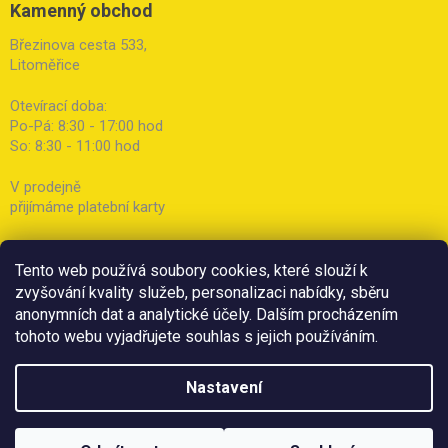
Kamenný obchod
Březinova cesta 533,
Litoměřice
Otevírací doba:
Po-Pá: 8:30 - 17:00 hod
So: 8:30 - 11:00 hod
V prodejně
přijímáme platební karty
Tento web používá soubory cookies, které slouží k
zvyšování kvality služeb, personalizaci nabídky, sběru
anonymních dat a analytické účely. Dalším procházením
tohoto webu vyjadřujete souhlas s jejich používáním.
Nastavení