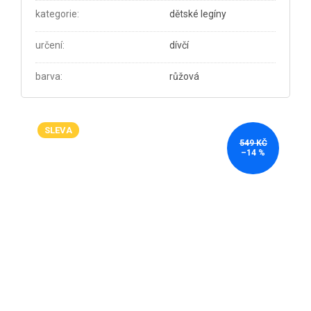
kategorie
:
dětské legíny
určení
:
dívčí
barva
:
růžová
SLEVA
549 KČ
–14 %