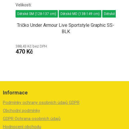
Dětské SM (128-137 cm)
Dětské MD (138-149 cm)
Dětské LG (150
Tričko Under Armour Live Sportstyle Graphic SS-
BLK
388,43 Kč bez DPH
470 Kč
Z
á
Informace
p
a
Podmínky ochrany osobních údajů GDPR
t
í
Obchodní podmínky
GDPR Ochrana osobních údajů
Hodnocení obchodu