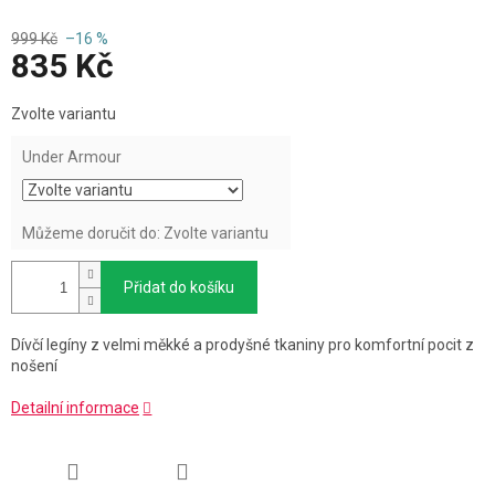
999 Kč
–16 %
835 Kč
Měrná
Zvolte variantu
cena:
Under Armour
Můžeme doručit do:
Zvolte variantu
Přidat do košíku
Dívčí legíny z velmi měkké a prodyšné tkaniny pro komfortní pocit z
nošení
Detailní informace