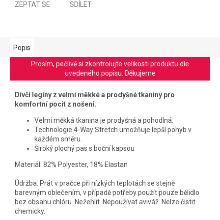
ZEPTAT SE
SDÍLET
Popis
Prosím, pečlivě si zkontrolujte velikosti produktu dle
uvedeného popisu. Děkujeme
Dívčí legíny z velmi měkké a prodyšné tkaniny pro
komfortní pocit z nošení.
Velmi měkká tkanina je prodyšná a pohodlná.
Technologie 4-Way Stretch umožňuje lepší pohyb v
každém směru.
Široký plochý pas s boční kapsou
Materiál: 82% Polyester, 18% Elastan
Údržba: Prát v pračce při nízkých teplotách se stejně
barevným oblečením, v případě potřeby použít pouze bělidlo
bez obsahu chlóru. Nežehlit. Nepoužívat aviváž. Nelze čistit
chemicky.