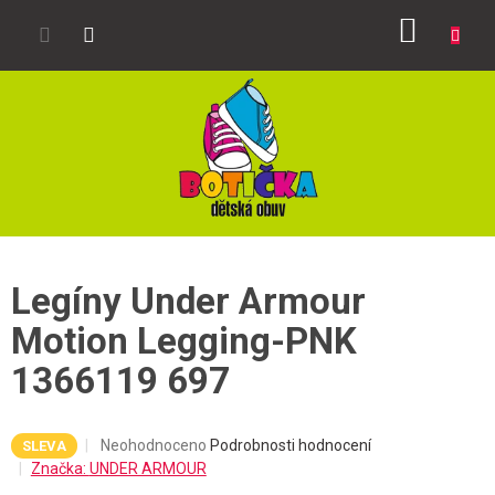
Přejít
NÁKUP
na
obsah
KOŠÍK
Legíny Under Armour
Motion Legging-PNK
1366119 697
Průměrné
Neohodnoceno
Podrobnosti hodnocení
SLEVA
hodnocení
Značka:
UNDER ARMOUR
produktu