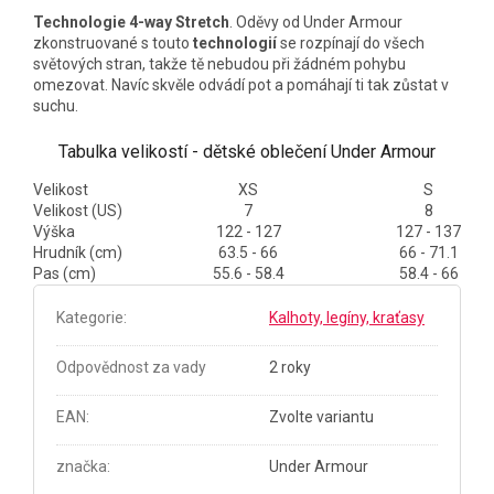
Technologie 4-way Stretch
. Oděvy od Under Armour
zkonstruované s touto
technologií
se rozpínají do všech
světových stran, takže tě nebudou při žádném pohybu
omezovat. Navíc skvěle odvádí pot a pomáhají ti tak zůstat v
suchu.
Tabulka velikostí - dětské oblečení Under Armour
Velikost
XS
S
Velikost (US)
7
8
Výška
122 - 127
127 - 137
Hrudník (cm)
63.5 - 66
66 - 71.1
Pas (cm)
55.6 - 58.4
58.4 - 66
Kategorie
:
Kalhoty, legíny, kraťasy
Odpovědnost za vady
2 roky
EAN
:
Zvolte variantu
značka
:
Under Armour