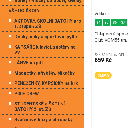
Stélky / Vložky do obuvi, klenby
VŠE DO ŠKOLY
AKTOVKY, ŠKOLNÍ BATOHY pro
34
35
36
37
1. stupeň ZŠ
Chlapecké spole
Desky, saky a sportovní pytle
Club KOM55 tm.
KAPSÁŘE k lavici, zástěry na
VV
544,63 Kč bez DPH
659 Kč
LÁHVE na pití
Magnetky, přívěšky, blikačky
SLEVA
PENĚŽENKY, KAPSIČKY na krk
PIXIE CREW
STUDENTSKÉ a ŠKOLNÍ
BATOHY 2. st. ZŠ
Svačinové boxy a ubrousky