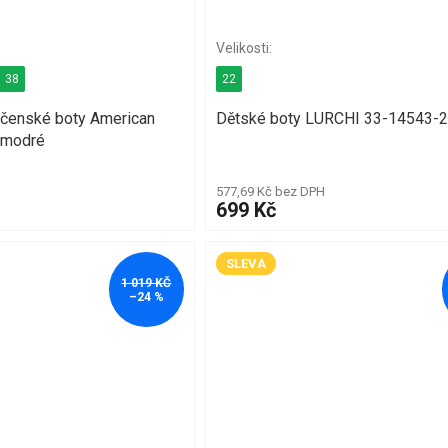
38
22
čenské boty American
Dětské boty LURCHI 33-14543-
 modré
577,69 Kč bez DPH
699 Kč
SLEVA
1 019 KČ
–24 %