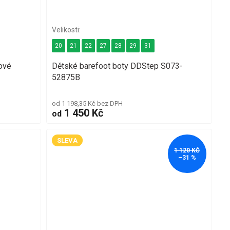
20
21
22
27
28
29
31
ové
Dětské barefoot boty DDStep S073-
52875B
od 1 198,35 Kč bez DPH
1 450 Kč
od
SLEVA
1 120 KČ
–31 %