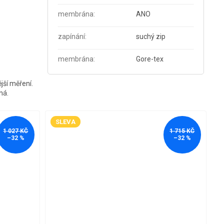
membrána
:
ANO
zapínání
:
suchý zip
membrána
:
Gore-tex
jší měření.
ná.
SLEVA
1 027 KČ
1 715 KČ
–32 %
–32 %