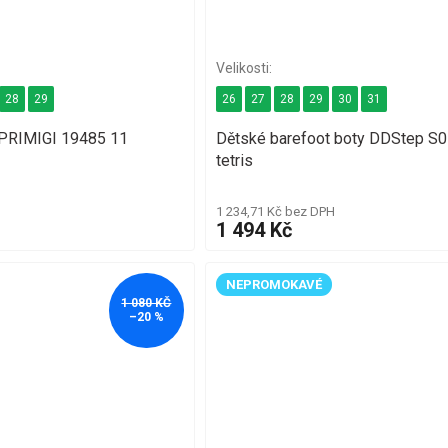
28
29
26
27
28
29
30
31
 PRIMIGI 19485 11
Dětské barefoot boty DDStep S
tetris
1 234,71 Kč bez DPH
1 494 Kč
NEPROMOKAVÉ
1 080 KČ
–20 %