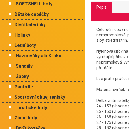
SOFTSHELL boty
Popis
Dětské capáčky
Dívčí balerínky
Celoroční obuv n
Holinky
nempromokavá, pro
zipy, střední střih.
Letní boty
Nylonová síťovina
Nazouváky alá Kroks
vynikající přilna
nepromokavá, vyni
Sandály
přehřáté.
Žabky
Lze prát v pračce 
Pantofle
Materiál: svršek - 
Sportovní obuv, tenisky
Délka vnitřní 
24 - 153 (vhodn
Turistické boty
25 - 160 (vhodn
26 - 168 (vhodn
Zimní boty
27 - 175 (vhodn
Dívčí kozačky
28 - 182 (vhodn