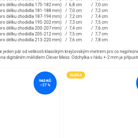
é pro délku chodidla 175-182 mm) / 6,8 cm / 7,0 cm
é pro délku chodidla 181-188 mm) / 7,0 cm / 7,2 cm
é pro délku chodidla 187-194 mm) / 7,2 cm / 7,4 cm
é pro délku chodidla 195-202 mm) / 7,3 cm / 7,5 cm
é pro délku chodidla 200-207 mm) / 7,4 cm / 7,6 cm
é pro délku chodidla 205-212 mm) / 7,5 cm / 7,7 cm
é pro délku chodidla 213-220 mm) / 7,6 cm / 7,8 cm
jeden pár od velikosti klasickým krejčovským metrem pro co nejpřesně
ena digitálním měřidlem Clever Mess. Odchylka v řádu +-2 mm je přípust
SLEVA
962 KČ
–27 %