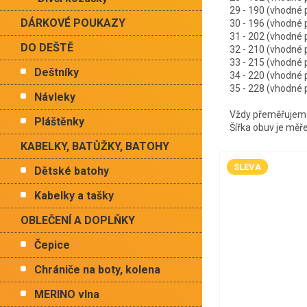
29 - 190 (vhodn
DÁRKOVÉ POUKAZY
30 - 196 (vhodn
31 - 202 (vhodn
DO DEŠTĚ
32 - 210 (vhodn
33 - 215 (vhodn
Deštníky
34 - 220 (vhodn
35 - 228 (vhodn
Návleky
Vždy přeměřujeme 
Pláštěnky
Šířka obuv je měř
KABELKY, BATŮŽKY, BATOHY
SLEVA
Dětské batohy
Kabelky a tašky
OBLEČENÍ A DOPLŇKY
Čepice
Chrániče na boty, kolena
MERINO vlna