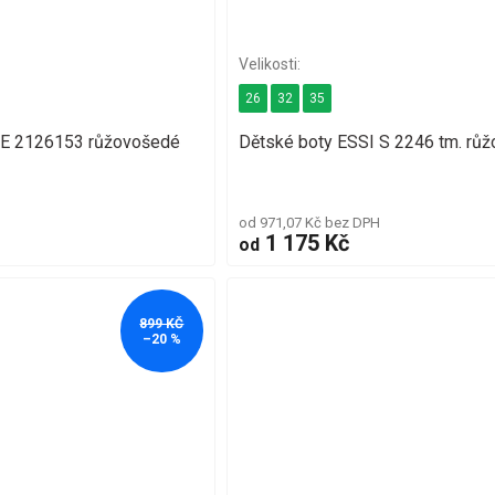
26
32
35
RE 2126153 růžovošedé
Dětské boty ESSI S 2246 tm. růž
od 971,07 Kč bez DPH
1 175 Kč
od
899 KČ
–20 %