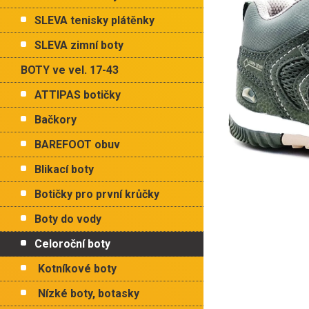
p
a
SLEVA tenisky plátěnky
n
e
SLEVA zimní boty
l
BOTY ve vel. 17-43
ATTIPAS botičky
Bačkory
BAREFOOT obuv
Blikací boty
Botičky pro první krůčky
Boty do vody
Celoroční boty
Kotníkové boty
Nízké boty, botasky