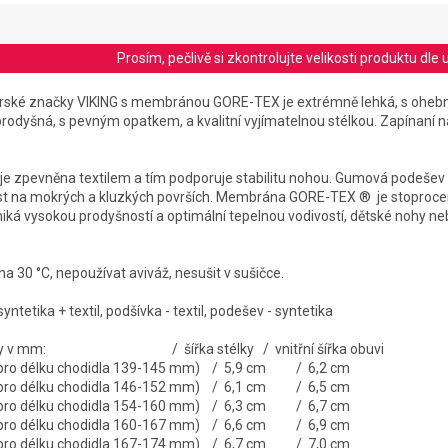
Prosím, pečlivě si zkontrolujte velikosti produktu d
orské značky VIKING s membránou GORE-TEX je extrémně lehká, s ohebn
dyšná, s pevným opatkem, a kvalitní vyjímatelnou stélkou. Zapínaní 
 je zpevněna textilem a tím podporuje stabilitu nohou. Gumová podešev
vost na mokrých a kluzkých površích. Membrána GORE-TEX ® je stoproc
ká vysokou prodyšností a optimální tepelnou vodivostí, dětské nohy n
na 30 °C, nepoužívat aviváž, nesušit v sušičce.
syntetika + textil, podšívka - textil, podešev - syntetika
stélky v mm: / šířka stélky / vnitřní šířka obuvi
é pro délku chodidla 139-145 mm) / 5,9 cm / 6,2 cm
é pro délku chodidla 146-152 mm) / 6,1 cm / 6,5 cm
é pro délku chodidla 154-160 mm) / 6,3 cm / 6,7 cm
é pro délku chodidla 160-167 mm) / 6,6 cm / 6,9 cm
é pro délku chodidla 167-174 mm) / 6,7 cm / 7,0 cm