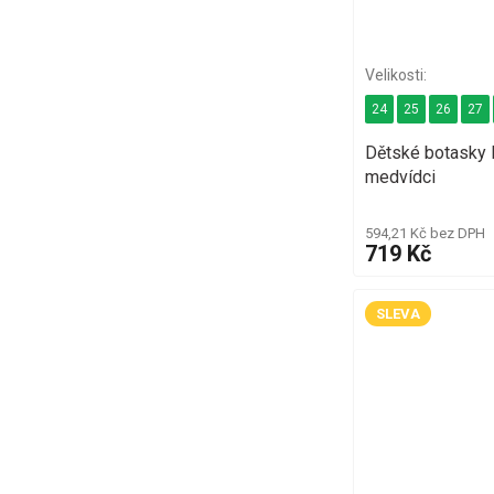
24
25
26
27
Dětské botasky
medvídci
594,21 Kč bez DPH
719 Kč
SLEVA