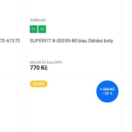
21
22
073-61373
SUPERFIT 8-00359-80 blau Dětské boty
636,36 Kč bez DPH
770 Kč
SLEVA
1 320 KČ
–20 %