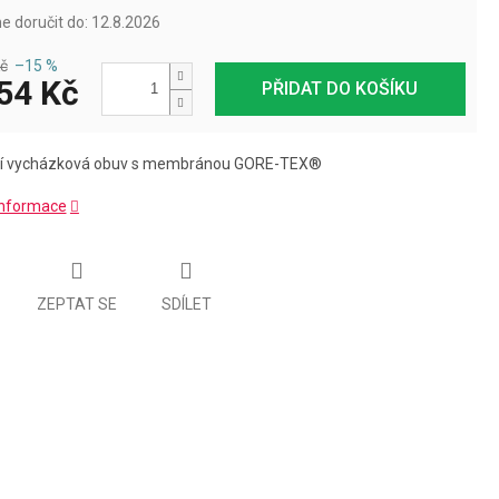
 doručit do:
12.8.2026
č
–15 %
54 Kč
PŘIDAT DO KOŠÍKU
ní vycházková obuv s membránou GORE-TEX®
 informace
ZEPTAT SE
SDÍLET