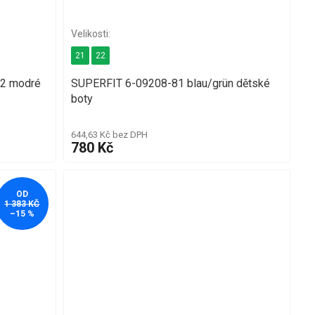
21
22
22 modré
SUPERFIT 6-09208-81 blau/grün dětské
boty
644,63 Kč bez DPH
780 Kč
OD
1 383 KČ
–15 %