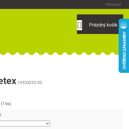
Přihlášení
NÁKUPNÍ
Prázdný košík
KOŠÍK
etex
19350033/30
m
(1 ks)
t