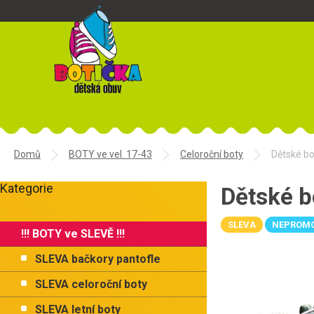
Přejít
na
obsah
Domů
BOTY ve vel. 17-43
Celoroční boty
Dětské bo
P
Kategorie
o
Dětské b
Přeskočit
s
kategorie
t
SLEVA
NEPROM
!!! BOTY ve SLEVĚ !!!
r
a
SLEVA bačkory pantofle
n
n
SLEVA celoroční boty
í
SLEVA letní boty