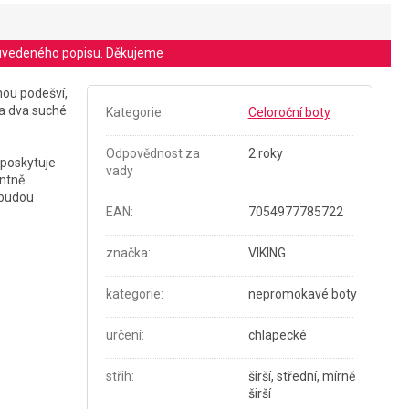
le uvedeného popisu. Děkujeme
ou podešví,
na dva suché
Kategorie
:
Celoroční boty
Odpovědnost za
2 roky
 poskytuje
vady
entně
ebudou
EAN
:
7054977785722
značka
:
VIKING
kategorie
:
nepromokavé boty
určení
:
chlapecké
střih
:
širší, střední, mírně
širší