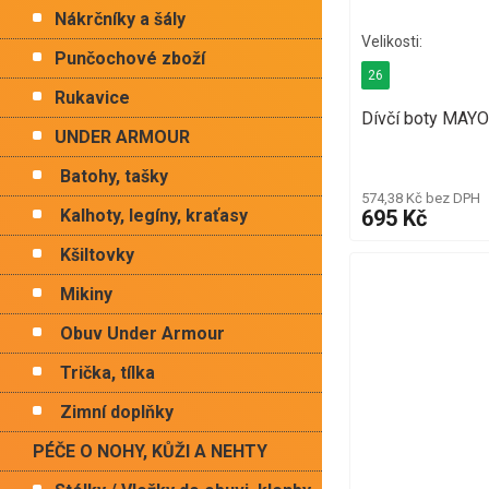
Nákrčníky a šály
Punčochové zboží
26
Rukavice
Dívčí boty MAY
UNDER ARMOUR
Batohy, tašky
574,38 Kč bez DPH
695 Kč
Kalhoty, legíny, kraťasy
Kšiltovky
Mikiny
Obuv Under Armour
Trička, tílka
Zimní doplňky
PÉČE O NOHY, KŮŽI A NEHTY