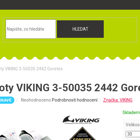
HLEDAT
ty VIKING 3-50035 2442 Goretex
oty VIKING 3-50035 2442 Gor
Průměrné
Neohodnoceno
Podrobnosti hodnocení
Značka:
VIKING
OKAVÉ
hodnocení
produktu
Sklade
je
0,0
Velikos
z
5