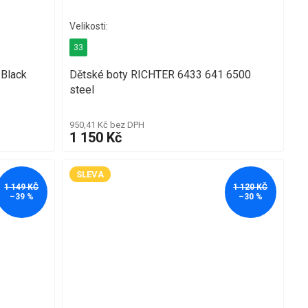
33
 Black
Dětské boty RICHTER 6433 641 6500
steel
950,41 Kč bez DPH
1 150 Kč
SLEVA
1 149 KČ
1 120 KČ
–39 %
–30 %