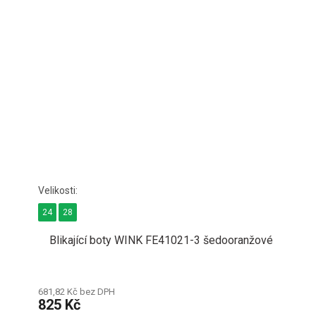
24
28
Blikající boty WINK FE41021-3 šedooranžové
681,82 Kč bez DPH
825 Kč