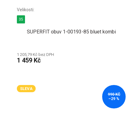
35
SUPERFIT obuv 1-00193-85 bluet kombi
1 205,79 Kč bez DPH
1 459 Kč
SLEVA
990 KČ
–29 %