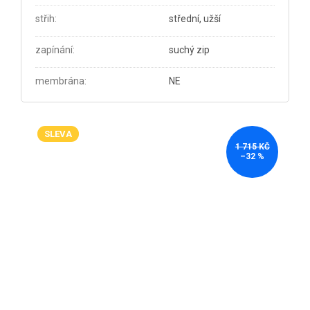
střih
:
střední, užší
zapínání
:
suchý zip
membrána
:
NE
SLEVA
1 715 KČ
–32 %