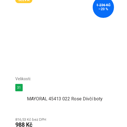
1 236 KČ
–20 %
31
MAYORAL 45413 022 Rose Dívčí boty
816,53 Kč bez DPH
988 Kč