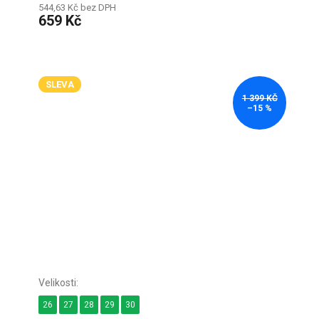
544,63 Kč bez DPH
659 Kč
SLEVA
1 399 KČ
–15 %
26
27
28
29
30