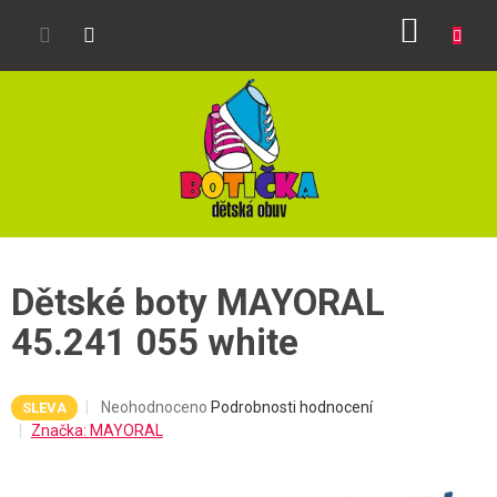
Přejít
NÁKUP
na
obsah
KOŠÍK
Dětské boty MAYORAL
45.241 055 white
Průměrné
Neohodnoceno
Podrobnosti hodnocení
SLEVA
hodnocení
Značka:
MAYORAL
produktu
je
0,0