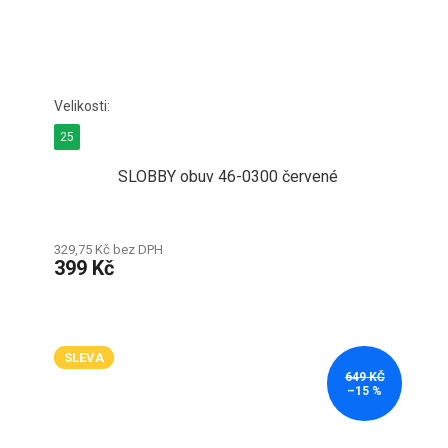
25
SLOBBY obuv 46-0300 červené
329,75 Kč bez DPH
399 Kč
SLEVA
649 KČ
–15 %