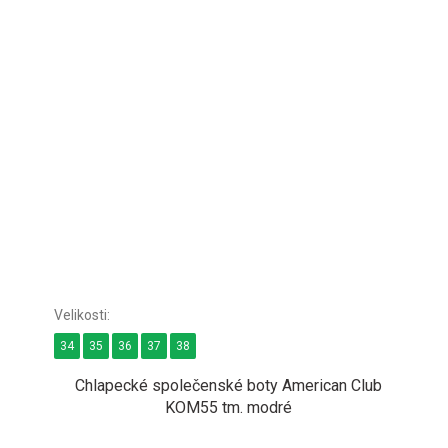
34
35
36
37
38
Chlapecké společenské boty American Club
KOM55 tm. modré