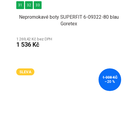
31
32
33
Nepromokavé boty SUPERFIT 6-09322-80 blau
Goretex
1 269,42 Kč bez DPH
1 536 Kč
SLEVA
1 008 KČ
–20 %