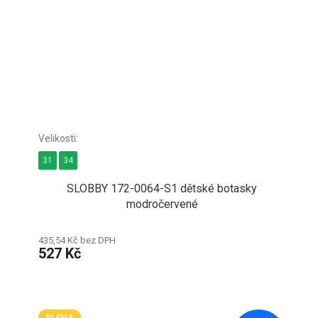
31
34
SLOBBY 172-0064-S1 dětské botasky
modročervené
435,54 Kč bez DPH
527 Kč
SLEVA