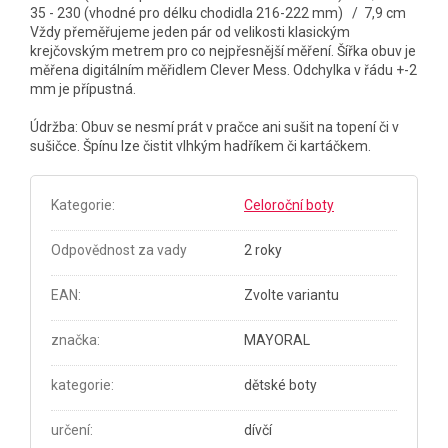
35 - 230 (vhodné pro délku chodidla 216-222 mm) / 7,9 cm
Vždy přeměřujeme jeden pár od velikosti klasickým
krejčovským metrem pro co nejpřesnější měření. Šířka obuv je
měřena digitálním měřidlem Clever Mess. Odchylka v řádu +-2
mm je přípustná.
Údržba: Obuv se nesmí prát v pračce ani sušit na topení či v
sušičce. Špínu lze čistit vlhkým hadříkem či kartáčkem.
Kategorie
:
Celoroční boty
Odpovědnost za vady
2 roky
EAN
:
Zvolte variantu
značka
:
MAYORAL
kategorie
:
dětské boty
určení
:
dívčí