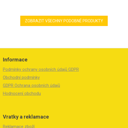
ZOBRAZIT VŠECHNY PODOBNÉ PRODUKTY
Z
á
Informace
p
a
Podmínky ochrany osobních údajů GDPR
t
í
Obchodní podmínky
GDPR Ochrana osobních údajů
Hodnocení obchodu
Vratky a reklamace
Reklamace zboží