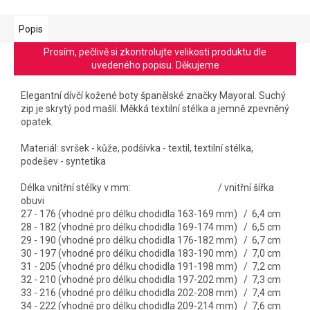
Popis
Prosím, pečlivě si zkontrolujte velikosti produktu dle
uvedeného popisu. Děkujeme
Elegantní dívčí kožené boty španělské značky Mayoral. Suchý
zip je skrytý pod mašlí. Měkká textilní stélka a jemně zpevněný
opatek.
Materiál: svršek - kůže, podšívka - textil, textilní stélka,
podešev - syntetika
Délka vnitřní stélky v mm: / vnitřní šířka
obuvi
27 - 176 (vhodné pro délku chodidla 163-169 mm) / 6,4 cm
28 - 182 (vhodné pro délku chodidla 169-174 mm) / 6,5 cm
29 - 190
(vhodné pro délku chodidla 176-182 mm) / 6,7 cm
30 - 197 (vhodné pro délku chodidla 183-190 mm) / 7,0 cm
31 - 205 (vhodné pro délku chodidla 191-198 mm) / 7,2 cm
32 - 210 (vhodné pro délku chodidla 197-202 mm) / 7,3 cm
33 - 216 (vhodné pro délku chodidla 202-208 mm) / 7,4 cm
34 - 222 (vhodné pro délku chodidla 209-214 mm) / 7,6 cm