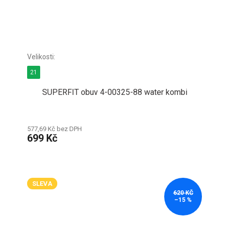
21
SUPERFIT obuv 4-00325-88 water kombi
577,69 Kč bez DPH
699 Kč
SLEVA
620 KČ
–15 %