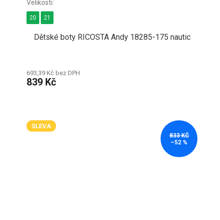
20
21
Dětské boty RICOSTA Andy 18285-175 nautic
693,39 Kč bez DPH
839 Kč
SLEVA
833 KČ
–52 %