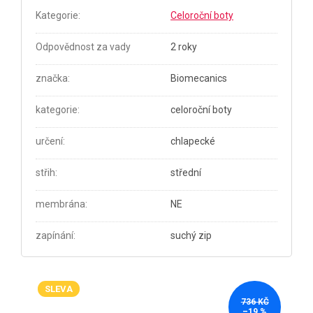
Kategorie
:
Celoroční boty
Odpovědnost za vady
2 roky
značka
:
Biomecanics
kategorie
:
celoroční boty
určení
:
chlapecké
střih
:
střední
membrána
:
NE
zapínání
:
suchý zip
SLEVA
736 KČ
–19 %