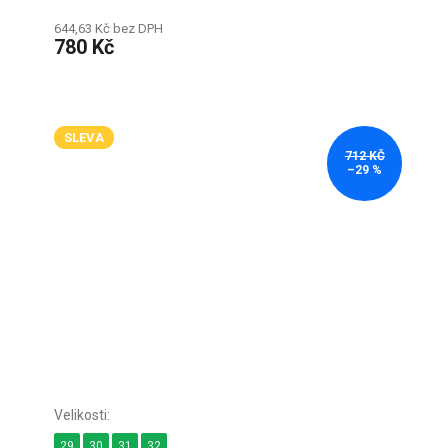
644,63 Kč bez DPH
780 Kč
SLEVA
712 KČ
–29 %
29
30
31
32