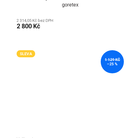
goretex
2 314,05 Kč bez DPH
2 800 Kč
SLEVA
1 129 KČ
–25 %