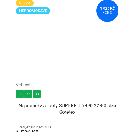
SLEVA
1 920 KČ
NEPROMOKAVÉ
–20 %
31
32
33
Nepromokavé boty SUPERFIT 6-09322-80 blau
Goretex
1 269,42 Kč bez DPH