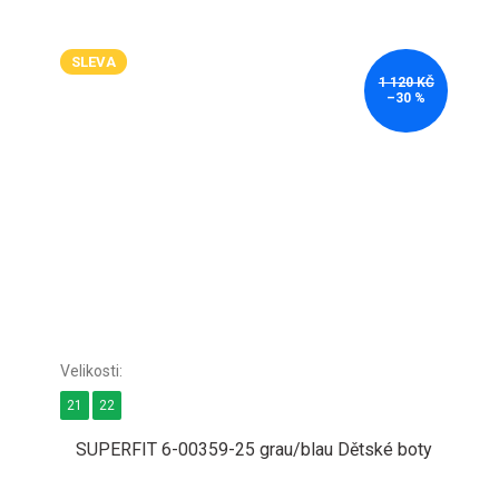
SLEVA
1 120 KČ
–30 %
21
22
SUPERFIT 6-00359-25 grau/blau Dětské boty