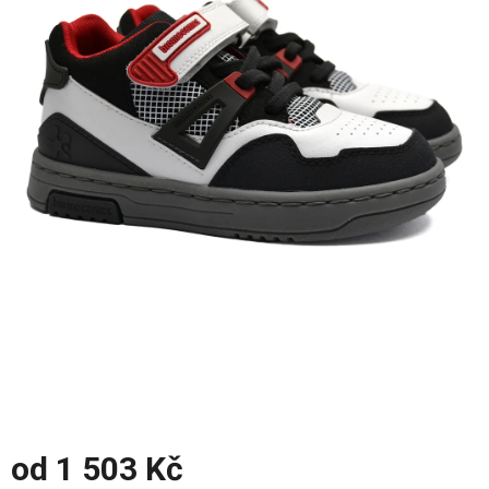
z
5
hvězdiček.
od
1 503 Kč