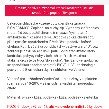
Prosím, pečlivě si zkontrolujte velikosti produktu dle
uvedeného popisu. Děkujeme
Celoroční chlapecké kožené boty španělské značky
BIOMECANICS. Zapínání na suchý zip. Vyrobeny z přírodních
materiálů bez použití chromu či mosazi. Vyjímatelná
antibakteriální kožená stélka. Okopová špička chrání botu
před rychlým opotřebením. Přední část podešve krásně
ohebná. Kotník zůstává pohyblivý díky patě ve tvaru "U", což
zabraňuje tlaku na Achillovu patu. Boční stabilizátor, který
kontroluje pohyby nohy v bočních směrech. Maximální
stabilita díky stélce typu "sloní noha". Navrženo ve spolupráci
se španělskou asociací pediatrů. BIOVELUCE - technologie
poskytnutá Biomechanickým institutem ve Valencii
Vhodné pro každodenní nošení od jara do zimy, v teplotním
rozmezí cca 10-20°C v závislosti na vnitřní termoregulaci
dítěte.
Materiál: svršek - kůže, podšívka - kůže, podešev - syntetika
POZOR - obuv je výrazně kratší viz uvedené vnitřní délky obuvi