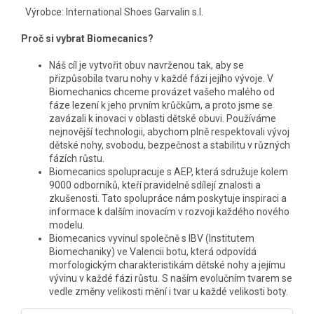
Výrobce: International Shoes Garvalin s.l.
Proč si vybrat Biomecanics?
Náš cíl je vytvořit obuv navrženou tak, aby se
přizpůsobila tvaru nohy v každé fázi jejího vývoje. V
Biomechanics chceme provázet vašeho malého od
fáze lezení k jeho prvním krůčkům, a proto jsme se
zavázali k inovaci v oblasti dětské obuvi. Používáme
nejnovější technologii, abychom plně respektovali vývoj
dětské nohy, svobodu, bezpečnost a stabilitu v různých
fázích růstu.
Biomecanics spolupracuje s AEP, která sdružuje kolem
9000 odborníků, kteří pravidelně sdílejí znalosti a
zkušenosti. Tato spolupráce nám poskytuje inspiraci a
informace k dalším inovacím v rozvoji každého nového
modelu.
Biomecanics vyvinul společně s IBV (Institutem
Biomechaniky) ve Valencii botu, která odpovídá
morfologickým charakteristikám dětské nohy a jejímu
vývinu v každé fázi růstu. S naším evolučním tvarem se
vedle změny velikosti mění i tvar u každé velikosti boty.