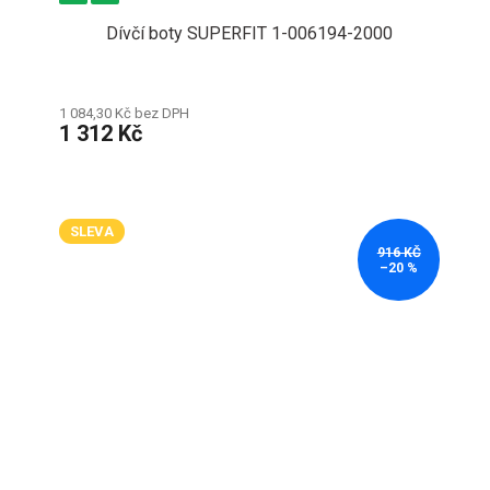
Dívčí boty SUPERFIT 1-006194-2000
1 084,30 Kč bez DPH
1 312 Kč
SLEVA
916 KČ
–20 %