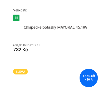
35
Chlapecké botasky MAYORAL 45.199
604,96 Kč bez DPH
732 Kč
SLEVA
1 199 KČ
–20 %