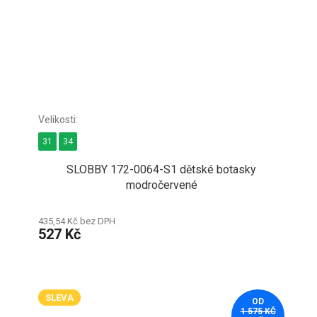
31
34
SLOBBY 172-0064-S1 dětské botasky
modročervené
435,54 Kč bez DPH
527 Kč
SLEVA
OD
1 575 KČ