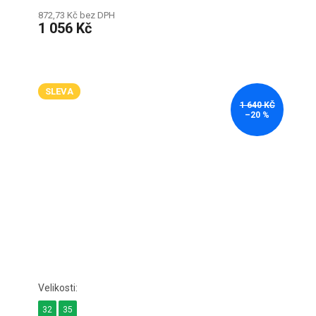
872,73 Kč bez DPH
1 056 Kč
SLEVA
1 640 KČ
–20 %
32
35