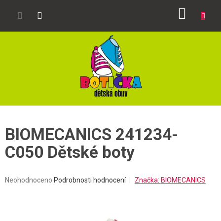
Přejít
NÁKUP
na
obsah
KOŠÍK
BIOMECANICS 241234-
C050 Dětské boty
Průměrné
Neohodnoceno
Podrobnosti hodnocení
Značka:
BIOMECANICS
hodnocení
produktu
je
0,0