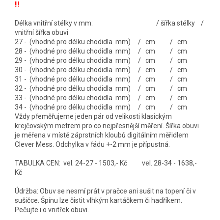
!!!
Délka vnitřní stélky v mm: / šířka stélky /
vnitřní šířka obuvi
27 - (vhodné pro délku chodidla mm) / cm / cm
28 - (vhodné pro délku chodidla mm) / cm / cm
29 - (vhodné pro délku chodidla mm) / cm / cm
30 - (vhodné pro délku chodidla mm) / cm / cm
31 - (vhodné pro délku chodidla mm) / cm / cm
32 - (vhodné pro délku chodidla mm) / cm / cm
33 - (vhodné pro délku chodidla mm) / cm / cm
34 - (vhodné pro délku chodidla mm) / cm / cm
Vždy přeměřujeme jeden pár od velikosti klasickým
krejčovským metrem pro co nejpřesnější měření. Šířka obuvi
je měřena v místě záprstních kloubů digitálním měřidlem
Clever Mess. Odchylka v řádu +-2 mm je přípustná.
TABULKA CEN: vel. 24-27 - 1503,- Kč vel. 28-34 - 1638,-
Kč
Údržba: Obuv se nesmí prát v pračce ani sušit na topení či v
sušičce. Špínu lze čistit vlhkým kartáčkem či hadříkem.
Pečujte i o vnitřek obuvi.