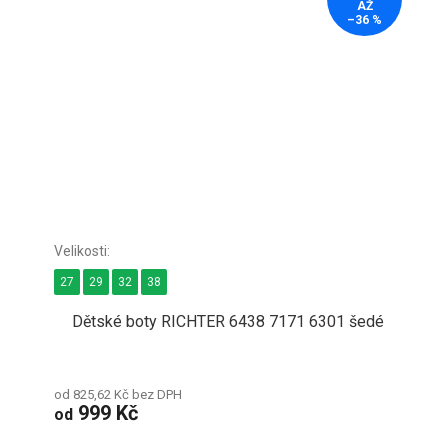
AŽ
–36 %
27
29
32
38
Dětské boty RICHTER 6438 7171 6301 šedé
od 825,62 Kč bez DPH
999 Kč
od