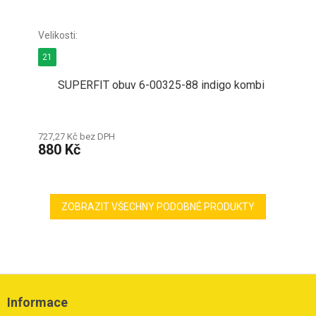
21
SUPERFIT obuv 6-00325-88 indigo kombi
727,27 Kč bez DPH
880 Kč
ZOBRAZIT VŠECHNY PODOBNÉ PRODUKTY
Z
á
Informace
p