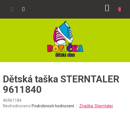
Přejít
NÁKUP
na
obsah
KOŠÍK
Dětská taška STERNTALER
9611840
46961184
Průměrné
Neohodnoceno
Podrobnosti hodnocení
Značka:
Sterntaler
hodnocení
produktu
je
0,0