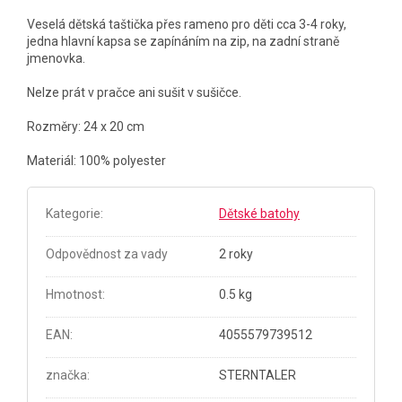
Veselá dětská taštička přes rameno pro děti cca 3-4 roky,
jedna hlavní kapsa se zapínáním na zip, na zadní straně
jmenovka.
Nelze prát v pračce ani sušit v sušičce.
Rozměry:
24 x 20 cm
Materiál: 100% polyester
Kategorie
:
Dětské batohy
Odpovědnost za vady
2 roky
Hmotnost
:
0.5 kg
EAN
:
4055579739512
značka
:
STERNTALER