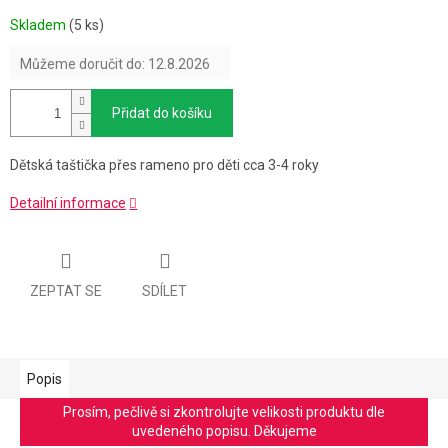
Měrná
Skladem
(5 ks)
cena:
Můžeme doručit do:
12.8.2026
Přidat do košíku
Dětská taštička přes rameno pro děti cca 3-4 roky
Detailní informace
ZEPTAT SE
SDÍLET
Popis
Prosím, pečlivě si zkontrolujte velikosti produktu dle
uvedeného popisu. Děkujeme