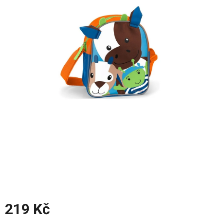
z
5
hvězdiček.
219 Kč