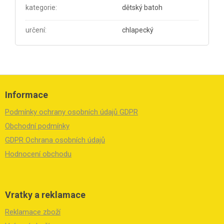
kategorie
:
dětský batoh
určení
:
chlapecký
Z
á
Informace
p
a
Podmínky ochrany osobních údajů GDPR
t
í
Obchodní podmínky
GDPR Ochrana osobních údajů
Hodnocení obchodu
Vratky a reklamace
Reklamace zboží