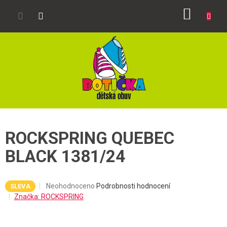
Přejít
NÁKUP
na
obsah
KOŠÍK
ROCKSPRING QUEBEC
BLACK 1381/24
Průměrné
Neohodnoceno
Podrobnosti hodnocení
SLEVA
hodnocení
Značka:
ROCKSPRING
produktu
je
0,0