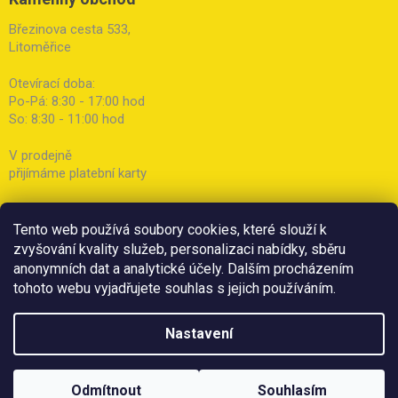
Březinova cesta 533,
Litoměřice
Otevírací doba:
Po-Pá: 8:30 - 17:00 hod
So: 8:30 - 11:00 hod
V prodejně
přijímáme platební karty
Tento web používá soubory cookies, které slouží k
zvyšování kvality služeb, personalizaci nabídky, sběru
anonymních dat a analytické účely. Dalším procházením
tohoto webu vyjadřujete souhlas s jejich používáním.
Nastavení
Odmítnout
Souhlasím