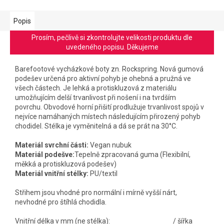
Popis
Prosím, pečlivě si zkontrolujte velikosti produktu dle
uvedeného popisu. Děkujeme
Barefootové vycházkové boty zn. Rockspring. Nová gumová
podešev určená pro aktivní pohyb je ohebná a pružná ve
všech částech. Je lehká a protiskluzová z materiálu
umožňujícím delší trvanlivost při nošení i na tvrdším
povrchu.
Obvodové horní přišití prodlužuje trvanlivost spojů v
nejvíce namáhaných místech následujícím přirozený pohyb
chodidel.
Stélka je vyměnitelná a dá se prát na 30°C.
Materiál svrchní části:
Vegan nubuk
Materiál podešve:
Tepelně zpracovaná guma (Flexibilní,
měkká a protiskluzová podešev)
Materiál vnitřní stélky:
PU/textil
Střihem jsou vhodné pro normální i mírně vyšší nárt,
nevhodné pro štíhlá chodidla.
Vnitřní délka v mm (ne stélka): / šířka