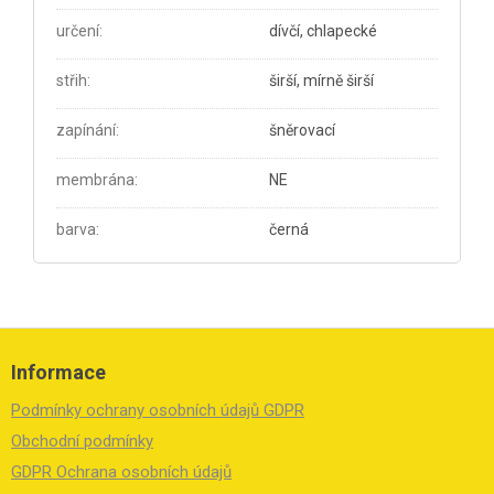
určení
:
dívčí, chlapecké
střih
:
širší, mírně širší
zapínání
:
šněrovací
membrána
:
NE
barva
:
černá
Z
á
Informace
p
a
Podmínky ochrany osobních údajů GDPR
t
í
Obchodní podmínky
GDPR Ochrana osobních údajů