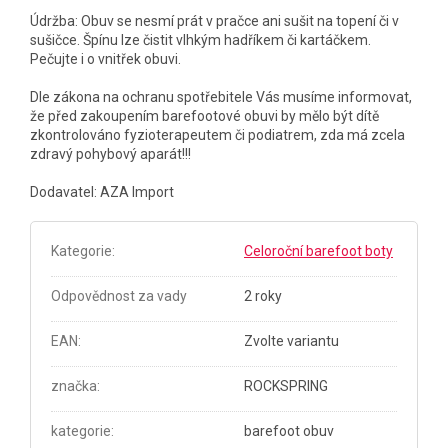
Údržba: Obuv se nesmí prát v pračce ani sušit na topení či v
sušičce. Špínu lze čistit vlhkým hadříkem či kartáčkem.
Pečujte i o vnitřek obuvi.
Dle zákona na ochranu spotřebitele Vás musíme informovat,
že před zakoupením barefootové obuvi by mělo být dítě
zkontrolováno fyzioterapeutem či podiatrem, zda má zcela
zdravý pohybový aparát!!!
Dodavatel: AZA Import
Kategorie
:
Celoroční barefoot boty
Odpovědnost za vady
2 roky
EAN
:
Zvolte variantu
značka
:
ROCKSPRING
kategorie
:
barefoot obuv