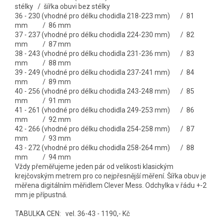
stélky / šířka obuvi bez stélky
36 - 230 (vhodné pro délku chodidla 218-223 mm) / 81
mm / 86 mm
37 - 237 (vhodné pro délku chodidla 224-230 mm) / 82
mm / 87 mm
38 - 243 (vhodné pro délku chodidla 231-236 mm) / 83
mm / 88 mm
39 - 249 (vhodné pro délku chodidla 237-241 mm) / 84
mm / 89 mm
40 - 256 (vhodné pro délku chodidla 243-248 mm) / 85
mm / 91 mm
41 - 261 (vhodné pro délku chodidla 249-253 mm) / 86
mm / 92 mm
42 - 266 (vhodné pro délku chodidla 254-258 mm) / 87
mm / 93 mm
43 - 272 (vhodné pro délku chodidla 258-264 mm) / 88
mm / 94 mm
Vždy přeměřujeme jeden pár od velikosti klasickým
krejčovským metrem pro co nejpřesnější měření. Šířka obuv je
měřena digitálním měřidlem Clever Mess. Odchylka v řádu +-2
mm je přípustná.
TABULKA CEN: vel. 36-43 - 1190,- Kč