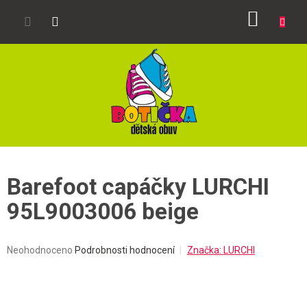
Přejít
NÁKUP
na
obsah
KOŠÍK
Barefoot capáčky LURCHI
95L9003006 beige
Průměrné
Neohodnoceno
Podrobnosti hodnocení
Značka:
LURCHI
hodnocení
produktu
je
0,0