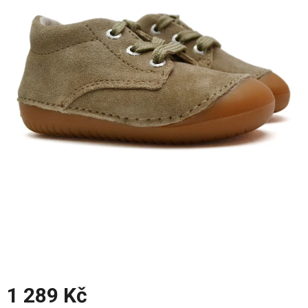
z
5
hvězdiček.
1 289 Kč