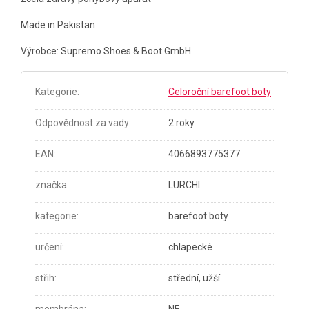
Made in Pakistan
Výrobce: Supremo Shoes & Boot GmbH
Kategorie
:
Celoroční barefoot boty
Odpovědnost za vady
2 roky
EAN
:
4066893775377
značka
:
LURCHI
kategorie
:
barefoot boty
určení
:
chlapecké
střih
:
střední, užší
membrána
:
NE