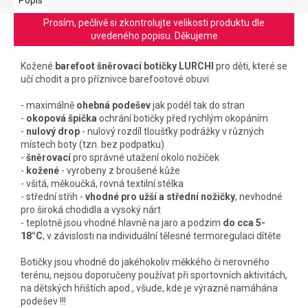
Prosím, pečlivě si zkontrolujte velikosti produktu dle
uvedeného popisu. Děkujeme
Kožené
barefoot šněrovací botičky LURCHI
pro děti, které se
učí chodit a pro příznivce barefootové obuvi
- maximálně
ohebná podešev
jak podél tak do stran
-
okopová špička
ochrání botičky před rychlým okopáním
-
nulový drop
- nulový rozdíl tloušťky podrážky v různých
místech boty (tzn. bez podpatku)
-
šněrovací
pro správné utažení okolo nožiček
-
kožené
- vyrobeny z broušené kůže
- všitá, měkoučká, rovná textilní stélka
- střední střih -
vhodné pro užší a střední nožičky
, nevhodné
pro široká chodidla a vysoký nárt
- teplotně jsou vhodné hlavně na jaro a podzim
do cca 5-
18°C
, v závislosti na individuální tělesné termoregulaci dítěte
Botičky jsou vhodné do jakéhokoliv měkkého či nerovného
terénu, nejsou doporučeny používat při sportovních aktivitách,
na dětských hřištích apod., všude, kde je výrazně namáhána
podešev !!!