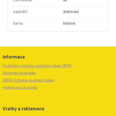
zapínání
:
šněrovací
barva
:
béžová
Z
á
Informace
p
a
Podmínky ochrany osobních údajů GDPR
t
í
Obchodní podmínky
GDPR Ochrana osobních údajů
Hodnocení obchodu
Vratky a reklamace