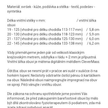
Materiál: svršek - kůže, podšívka a stélka - textil, podešev -
syntetika
Délka vnitřní stélky v mm: / vnitřní šířka
obuvi
19 - 125 (vhodné pro délku chodidla 113-117 mm) / 5,8 cm
20 - 130 (vhodné pro délku chodidla 118-123 mm) / 5,9 cm
21 - 137 (vhodné pro délku chodidla 125-130 mm) / 6,0 cm
22 - 145 (vhodné pro délku chodidla 133-138 mm) / 6,2 cm
Vždy přeměřujeme jeden pár od velikosti klasickým
krejčovským metrem, odchylka v řádu +-2 mm je přípustná.
Vnitřní šířka obuvi je měřena digitálním měřidlem CleverMass.
Údržba: obuv se nesmí prát v pračce ani sušit v sušičce či na
horkém topení. Nečistoty odstraňte čistící pěnou či kartáčkem
na obuv. Následně obuvi naimpregnujte impregnací na obuv
ve spreji. Péči věnujte i vnitřku obuvi.
Dle zákona na ochranu spotřebitele jsme povinni Vás
informovat, že před zakoupením barefootové obuvi by mělo
být dítě zkontrolováno fyzioterapeutem či podiatrem, zda má
zcela zdravý pohybový aparát