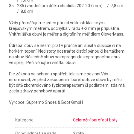
35 - 235 (vhodné pro délku chodidla 202-207 mm) / 7,8 cm
/ 8,0 cm
Vždy přeměřujeme jeden pár od velikosti klasickým
krejčovským metrem, odchylka v řádu +-2 mm je přípustná.
Vnitřní šířka obuvi je měřena digitálním měřidlem CleverMass.
Údržba: obuv se nesmí prát v pračce ani sušit v sušičce či na
horkém topení. Nečistoty odstraňte čistící pěnou či kartáčkem
na obuv. Následně obuvi naimpregnujte impregnací na obuv
ve spreji. Péči věnujte i vnitřku obuvi.
Dle zákona na ochranu spotřebitele jsme povinni Vás
informovat, že před zakoupením barefootové obuvi by mělo
být dítě zkontrolováno fyzioterapeutem či podiatrem, zda má
zcela zdravý pohybový aparát
Výrobce: Supremo Shoes & Boot GmbH
Kategorie
:
Celoroční barefoot boty
Odpovědnost za vady
2 roky