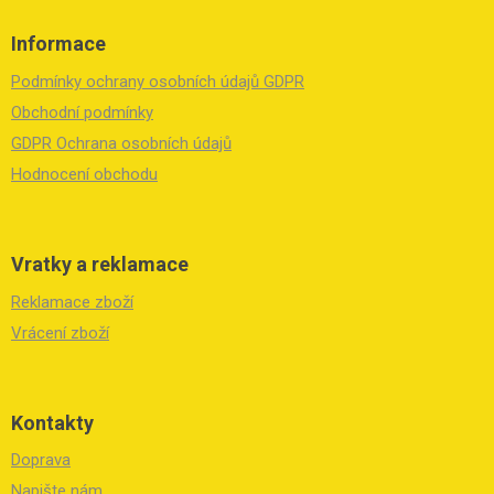
Z
á
Informace
p
a
Podmínky ochrany osobních údajů GDPR
t
í
Obchodní podmínky
GDPR Ochrana osobních údajů
Hodnocení obchodu
Vratky a reklamace
Reklamace zboží
Vrácení zboží
Kontakty
Doprava
Napište nám