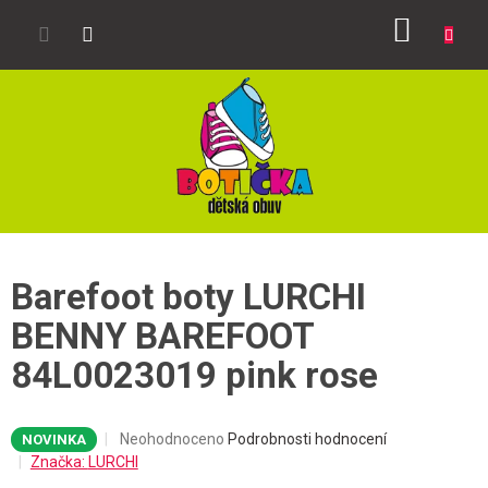
Přejít
NÁKUP
na
obsah
KOŠÍK
Barefoot boty LURCHI
BENNY BAREFOOT
84L0023019 pink rose
Průměrné
Neohodnoceno
Podrobnosti hodnocení
NOVINKA
hodnocení
Značka:
LURCHI
produktu