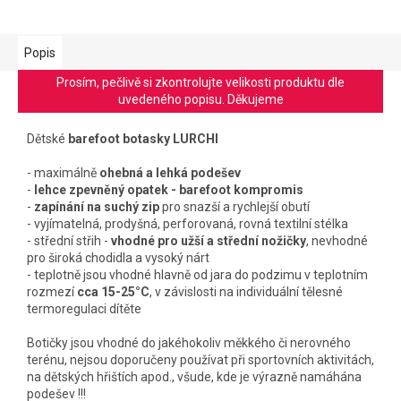
Popis
Prosím, pečlivě si zkontrolujte velikosti produktu dle
uvedeného popisu. Děkujeme
Dětské
barefoot botasky LURCHI
- maximálně
ohebná a lehká podešev
-
lehce zpevněný opatek - barefoot kompromis
-
zapínání na suchý zip
pro snazší a rychlejší obutí
- vyjímatelná, prodyšná, perforovaná, rovná textilní stélka
- střední střih -
vhodné pro užší a střední nožičky
, nevhodné
pro široká chodidla a vysoký nárt
- teplotně jsou vhodné hlavně od jara do podzimu v teplotním
rozmezí
cca 15-25°C
, v závislosti na individuální tělesné
termoregulaci dítěte
Botičky jsou vhodné do jakéhokoliv měkkého či nerovného
terénu, nejsou doporučeny používat při sportovních aktivitách,
na dětských hřištích apod., všude, kde je výrazně namáhána
podešev !!!