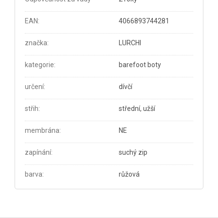
EAN
:
4066893744281
značka
:
LURCHI
kategorie
:
barefoot boty
určení
:
dívčí
střih
:
střední, užší
membrána
:
NE
zapínání
:
suchý zip
barva
:
růžová