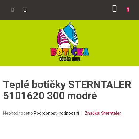
Přejít
NÁKUP
na
obsah
KOŠÍK
Teplé botičky STERNTALER
5101620 300 modré
Průměrné
Neohodnoceno
Podrobnosti hodnocení
Značka:
Sterntaler
hodnocení
produktu
je
0,0