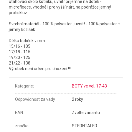
utahovací okolo kotníku, uvnitř příjemné na dotek -
microfleece, vhodné i pro vyšší nárt, na podrážce jemný
protiskluz
Svrchní materiál - 100 % polyester , uvnitř - 100% polyester +
jemný kožíšek
Délka botiček v mm:
15/16 - 105
17/18 - 115
19/20 - 125
21/22 - 138
Výrobek není určen pro chození !!!
Kategorie
:
BOTY ve vel. 17-43
Odpovědnost za vady
2 roky
EAN
:
Zvolte variantu
značka
:
STERNTALER