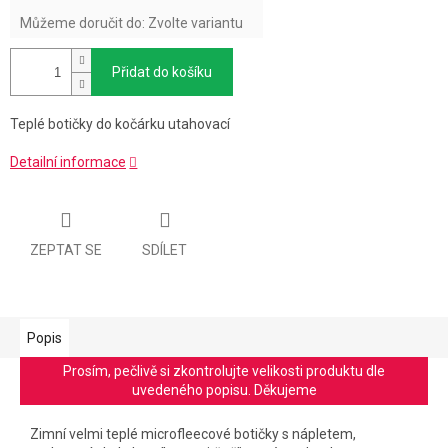
Můžeme doručit do:
Zvolte variantu
Přidat do košíku
Teplé botičky do kočárku utahovací
Detailní informace
ZEPTAT SE
SDÍLET
Popis
Prosím, pečlivě si zkontrolujte velikosti produktu dle
uvedeného popisu. Děkujeme
Zimní velmi teplé microfleecové botičky s nápletem,