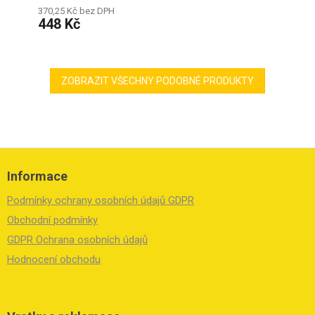
370,25 Kč bez DPH
448 Kč
ZOBRAZIT VŠECHNY PODOBNÉ PRODUKTY
Z
á
Informace
p
a
Podmínky ochrany osobních údajů GDPR
t
í
Obchodní podmínky
GDPR Ochrana osobních údajů
Hodnocení obchodu