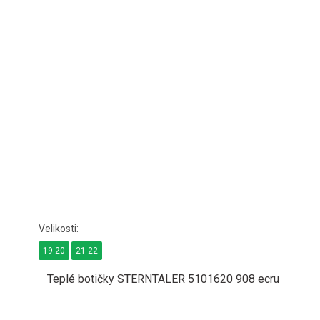
19-20
21-22
Teplé botičky STERNTALER 5101620 908 ecru