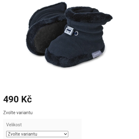
z
5
hvězdiček.
490 Kč
Měrná
Zvolte variantu
cena:
Velikost